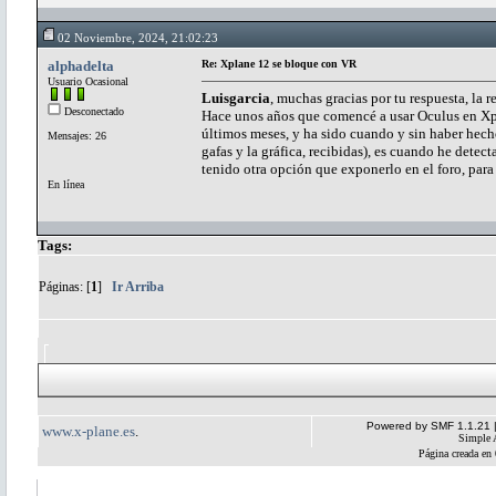
02 Noviembre, 2024, 21:02:23
alphadelta
Re: Xplane 12 se bloque con VR
Usuario Ocasional
Luisgarcia
, muchas gracias por tu respuesta, la 
Desconectado
Hace unos años que comencé a usar Oculus en Xpla
últimos meses, y ha sido cuando y sin haber hech
Mensajes: 26
gafas y la gráfica, recibidas), es cuando he dete
tenido otra opción que exponerlo en el foro, para
En línea
Tags:
Páginas: [
1
]
Ir Arriba
Powered by SMF 1.1.21
www.x-plane.es
.
Simple 
Página creada en