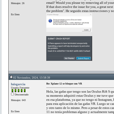
email! Would you please try removing all of your
Mensajes: 26
If that does resolve the issue for you, a great ne
the problem". He seguido estas instrucciones y n
En línea
02 Noviembre, 2024, 13:58:39
luisgarcia
Re: Xplane 12 se bloque con VR
Usuario Frecuente
Hola, las gafas que tengo son las Oculus Rift S 
Desconectado
su momento adquirió estas Oculus y me tuve que 
en esa plataforma, ya que no tengo ni Instagram, 
Mensajes: 643
para esta aplicación de las gafas VR. Luego se c
y otro tanto de lo mismo. Pero a pesar de estos 
En línea
11 no tenía problemas alguno y actualmente tam