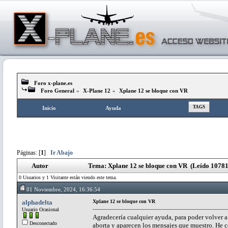
Foro x-plane.es
Foro General
»
X-Plane 12
»
Xplane 12 se bloque con VR
TAGS
Inicio
Ayuda
Páginas: [
1
]
Ir Abajo
Autor
Tema: Xplane 12 se bloque con VR (Leído 10781
0 Usuarios y 1 Visitante están viendo este tema.
01 Noviembre, 2024, 16:36:54
alphadelta
Xplane 12 se bloque con VR
Usuario Ocasional
Agradecería cualquier ayuda, para poder volver 
Desconectado
aborta y aparecen los mensajes que muestro. He c