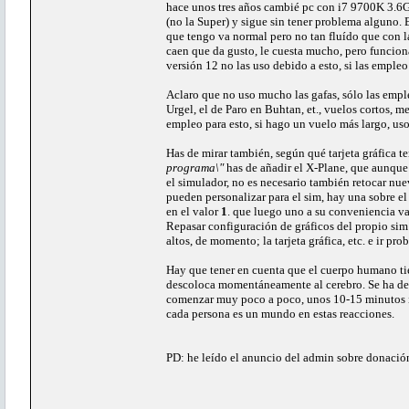
hace unos tres años cambié pc con i7 9700K 3.6
(no la Super) y sigue sin tener problema alguno. 
que tengo va normal pero no tan fluído que con l
caen que da gusto, le cuesta mucho, pero funcion
versión 12 no las uso debido a esto, si las empleo
Aclaro que no uso mucho las gafas, sólo las emple
Urgel, el de Paro en Buhtan, et., vuelos cortos, m
empleo para esto, si hago un vuelo más largo, uso 
Has de mirar también, según qué tarjeta gráfica t
programa\"
has de añadir el X-Plane, que aunque 
el simulador, no es necesario también retocar nue
pueden personalizar para el sim, hay una sobre e
en el valor
1
. que luego uno a su conveniencia va
Repasar configuración de gráficos del propio sim
altos, de momento; la tarjeta gráfica, etc. e ir pr
Hay que tener en cuenta que el cuerpo humano tien
descoloca momentáneamente al cerebro. Se ha de
comenzar muy poco a poco, unos 10-15 minutos ini
cada persona es un mundo en estas reacciones.
PD: he leído el anuncio del admin sobre donació