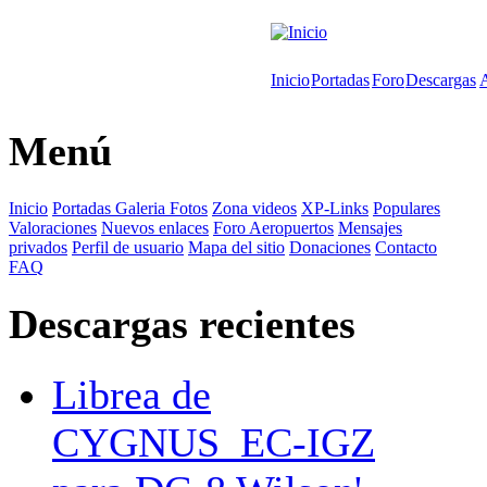
Inicio
Portadas
Foro
Descargas
Menú
Inicio
Portadas
Galeria Fotos
Zona videos
XP-Links
Populares
Valoraciones
Nuevos enlaces
Foro
Aeropuertos
Mensajes
privados
Perfil de usuario
Mapa del sitio
Donaciones
Contacto
FAQ
Descargas recientes
Librea de
CYGNUS_EC-IGZ