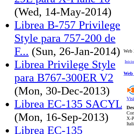
(Wed, 14-May-2014)
Librea B-757 Privilege
Style para 757-200 de
F...
(Sun, 26-Jan-2014)
Web X
Librea Privilege Style
Inici
Web 
para B767-300ER V2
(Mon, 30-Dec-2013)
Visi
Librea EC-135 SACYL
Des
Com
(Mon, 16-Sep-2013)
X-P
Itali
Librea EC-135