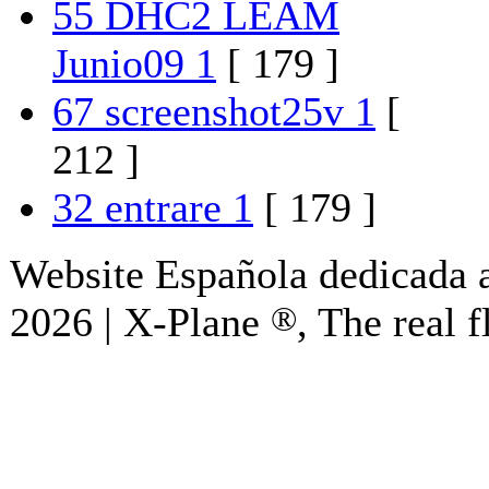
55 DHC2 LEAM
Junio09 1
[ 179 ]
67 screenshot25v 1
[
212 ]
32 entrare 1
[ 179 ]
Website Española dedicada a
2026 | X-Plane
®
, The real f