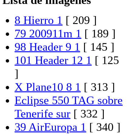
Lista de imágenes
8 Hierro 1
[ 209 ]
79 200911m 1
[ 189 ]
98 Header 9 1
[ 145 ]
101 Header 12 1
[ 125
]
X Plane10 8 1
[ 313 ]
Eclipse 550 TAG sobre
Tenerife sur
[ 332 ]
39 AirEuropa 1
[ 340 ]