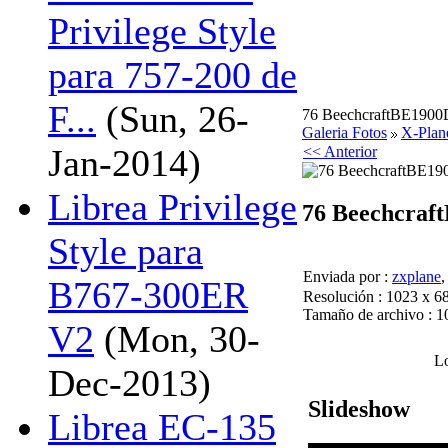
Privilege Style
para 757-200 de
F...
(Sun, 26-
76 BeechcraftBE1900
Galeria Fotos
X-Plan
Jan-2014)
<< Anterior
Librea Privilege
76 Beechcra
Style para
Enviada por :
zxplane
B767-300ER
Resolución : 1023 x 68
Tamaño de archivo : 
V2
(Mon, 30-
Lo
Dec-2013)
Slideshow
Librea EC-135