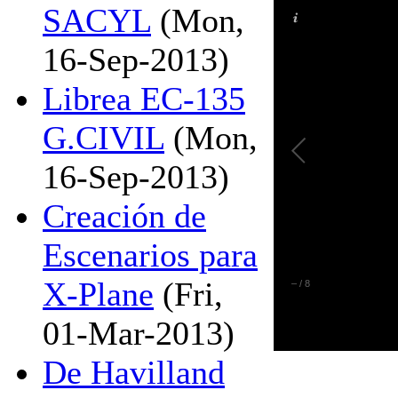
SACYL
(Mon,
16-Sep-2013)
Librea EC-135
G.CIVIL
(Mon,
16-Sep-2013)
Creación de
Escenarios para
X-Plane
(Fri,
–
/
8
01-Mar-2013)
De Havilland