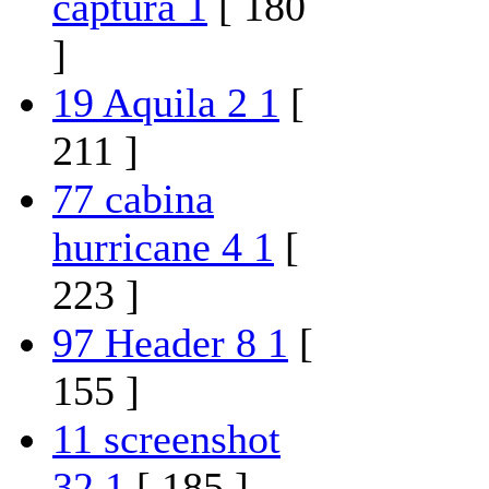
captura 1
[ 180
]
19 Aquila 2 1
[
211 ]
77 cabina
hurricane 4 1
[
223 ]
97 Header 8 1
[
155 ]
11 screenshot
32 1
[ 185 ]