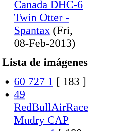
Canada DHC-6
Twin Otter -
Spantax
(Fri,
08-Feb-2013)
Lista de imágenes
60 727 1
[ 183 ]
49
RedBullAirRace
Mudry CAP