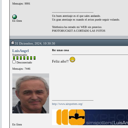
Mensajes: 9991
Un buen aterrizaje es el que sales andando.
Un gran aterrizaje es cuando el avion puede seguir volando.
En línea
Telefonica ha cerrado mi WEB sin preaviso.
PHOTOBUCKET A CORTADO LAS FOTOS
31 Diciembre, 2024, 10:30:30
LuisAngel
Re: unas cosa
Superusuario
Feliz año!!
Desconectado
Mensajes: 7446
http://www.airspotters.org/
En línea