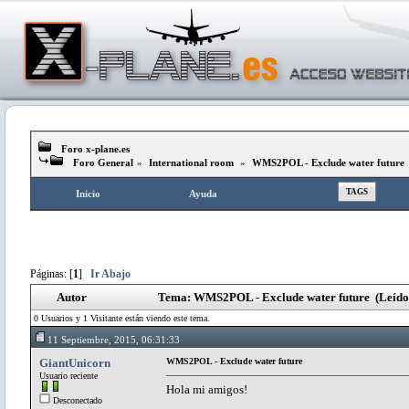
Foro x-plane.es
Foro General
»
International room
»
WMS2POL - Exclude water future
TAGS
Inicio
Ayuda
Páginas: [
1
]
Ir Abajo
Autor
Tema: WMS2POL - Exclude water future (Leído
0 Usuarios y 1 Visitante están viendo este tema.
11 Septiembre, 2015, 06:31:33
GiantUnicorn
WMS2POL - Exclude water future
Usuario reciente
Hola mi amigos!
Desconectado