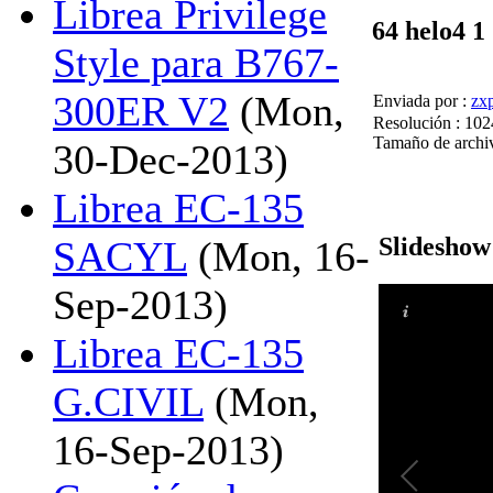
Librea Privilege
64 helo4 1
Style para B767-
300ER V2
(Mon,
Enviada por :
zx
Resolución : 102
Tamaño de archi
30-Dec-2013)
Librea EC-135
Slideshow
SACYL
(Mon, 16-
Sep-2013)
Librea EC-135
G.CIVIL
(Mon,
16-Sep-2013)