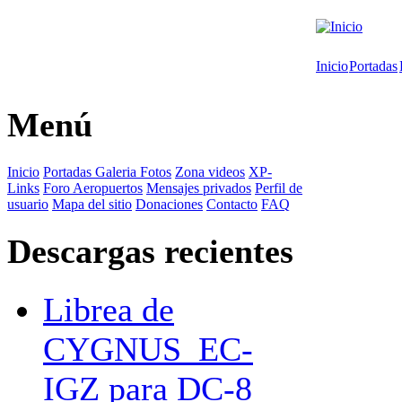
Inicio
Portadas
Menú
Inicio
Portadas
Galeria Fotos
Zona videos
XP-
Links
Foro
Aeropuertos
Mensajes privados
Perfil de
usuario
Mapa del sitio
Donaciones
Contacto
FAQ
Descargas recientes
Librea de
CYGNUS_EC-
IGZ para DC-8