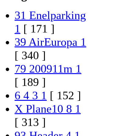
31 Enelparking
1
[ 171 ]
39 AirEuropa 1
[ 340 ]
79 200911m 1
[ 189 ]
6 4 3 1
[ 152 ]
X Plane10 8 1
[ 313 ]
93 Header 4 1