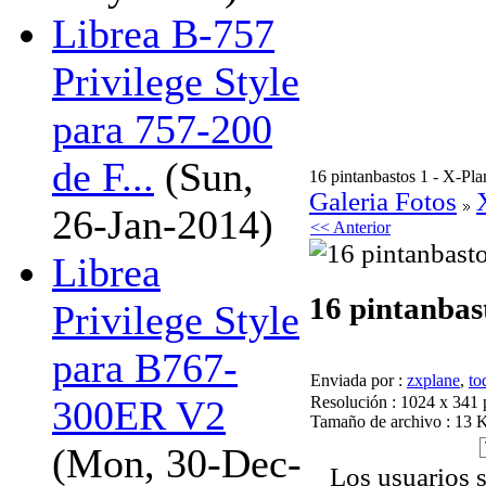
Librea B-757
Privilege Style
para 757-200
de F...
(Sun,
16 pintanbastos 1 - X-Pla
Galeria Fotos
26-Jan-2014)
<< Anterior
Librea
16 pintanbas
Privilege Style
para B767-
Enviada por :
zxplane
,
to
Resolución : 1024 x 341 
300ER V2
Tamaño de archivo : 13 
(Mon, 30-Dec-
Los usuarios 