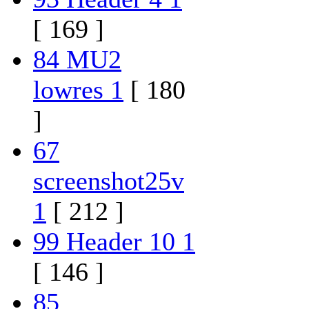
[ 169 ]
84 MU2
lowres 1
[ 180
]
67
screenshot25v
1
[ 212 ]
99 Header 10 1
[ 146 ]
85