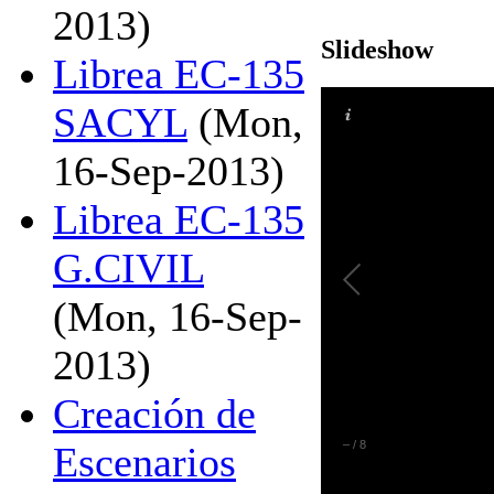
2013)
Slideshow
Librea EC-135
SACYL
(Mon,
16-Sep-2013)
Librea EC-135
G.CIVIL
(Mon, 16-Sep-
2013)
Creación de
–
/
8
Escenarios