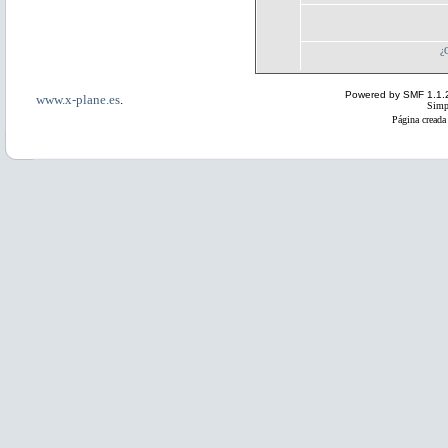
¿
Powered by SMF 1.1.
www.x-plane.es
.
Simp
Página creada