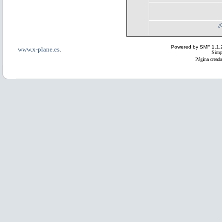
¿
Powered by SMF 1.1.
www.x-plane.es
.
Simp
Página creada