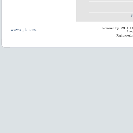
¿
Powered by SMF 1.1.
www.x-plane.es
.
Simp
Página creada