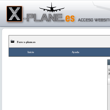
Foro x-plane.es
Inicio
Ayuda
L
P