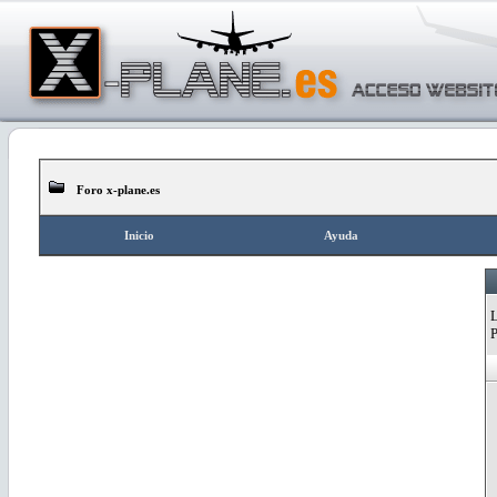
Foro x-plane.es
Inicio
Ayuda
L
P