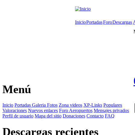
Inicio
Portadas
Foro
Descargas
Menú
Inicio
Portadas
Galeria Fotos
Zona videos
XP-Links
Populares
Valoraciones
Nuevos enlaces
Foro
Aeropuertos
Mensajes privados
Perfil de usuario
Mapa del sitio
Donaciones
Contacto
FAQ
Descargas recientes