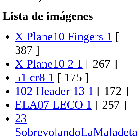
Lista de imágenes
X Plane10 Fingers 1
[
387 ]
X Plane10 2 1
[ 267 ]
51 cr8 1
[ 175 ]
102 Header 13 1
[ 172 ]
ELA07 LECO 1
[ 257 ]
23
SobrevolandoLaMaladeta