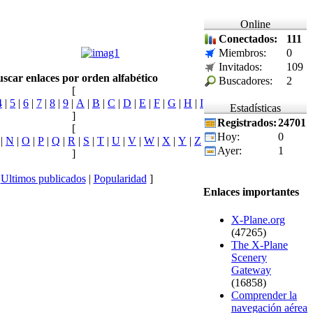
Online
Conectados:
111
Miembros:
0
Invitados:
109
scar enlaces por orden alfabético
Buscadores:
2
[
4
|
5
|
6
|
7
|
8
|
9
|
A
|
B
|
C
|
D
|
E
|
F
|
G
|
H
|
I
Estadísticas
]
Registrados:
24701
[
Hoy:
0
|
N
|
O
|
P
|
Q
|
R
|
S
|
T
|
U
|
V
|
W
|
X
|
Y
|
Z
Ayer:
1
]
[
Ultimos publicados
|
Popularidad
]
Enlaces importantes
X-Plane.org
(47265)
The X-Plane
Scenery
Gateway
(16858)
Comprender la
navegación aérea