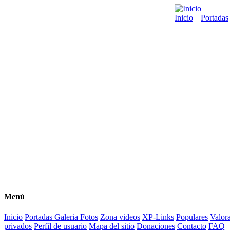
Inicio
Portadas
Menú
Inicio
Portadas
Galeria Fotos
Zona videos
XP-Links
Populares
Valor
privados
Perfil de usuario
Mapa del sitio
Donaciones
Contacto
FAQ