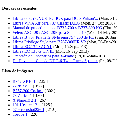
Descargas recientes
Librea de CYGNUS_EC-IGZ para DC-8 Wilson'...
(Mon, 31-
Librea VIVA Air para 737 Classic IXEG
(Mon, 24-Oct-2016)
Manual de procedimientos B737-700 y B737-800 NG
(Thu, 30
Velero ASG-29 / ASG-29E para X-Plane 10
(Wed, 14-May-20
Librea B-757 Privilege Style para 757-200 de F...
(Sun, 26-Jan
Librea Privilege Style para B767-300ER V2
(Mon, 30-Dec-20
Librea EC-135 SACYL
(Mon, 16-Sep-2013)
Librea EC-135 G.CIVIL
(Mon, 16-Sep-2013)
Creación de Escenarios para X-Plane
(Fri, 01-Mar-2013)
De Havilland Canada DHC-6 Twin Otter - Spantax
(Fri, 08-F
Lista de imágenes
B747 XP10 1
[ 235 ]
22 dejavu 1
[ 198 ]
B757-200 Cockpit
[ 302 ]
73 Zurich 1
[ 180 ]
X Plane10 2 1
[ 267 ]
101 Header 12 1
[ 125 ]
67 screenshot25v 1
[ 212 ]
Torque 1
[ 226 ]