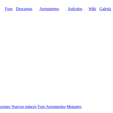
Foro
Descargas
Aeropuertos
Artículos
Wiki
Galería
aciones
Nuevos enlaces
Foro
Aeropuertos
Mensajes