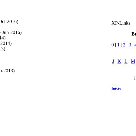
Oct-2016)
XP-Links
-Jun-2016)
Bu
14)
-2014)
0
|
1
|
2
|
3
|
13)
J
|
K
|
L
|
M
eb-2013)
Inicio
: