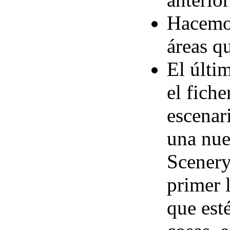
Hacemos
áreas q
El últi
el fich
escenar
una nue
Scenery
primer l
que est