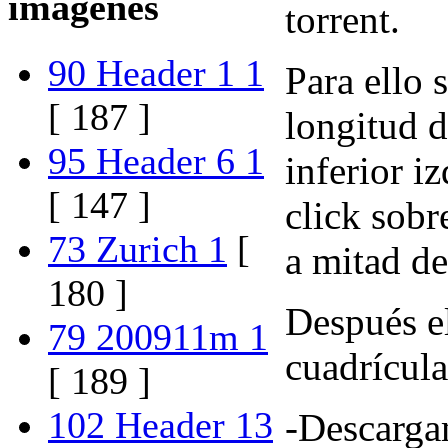
imágenes
torrent.
90 Header 1 1
Para ello 
[ 187 ]
longitud d
95 Header 6 1
inferior i
[ 147 ]
click sobr
73 Zurich 1
[
a mitad de
180 ]
Después el
79 200911m 1
cuadrícula
[ 189 ]
102 Header 13
-Descargam