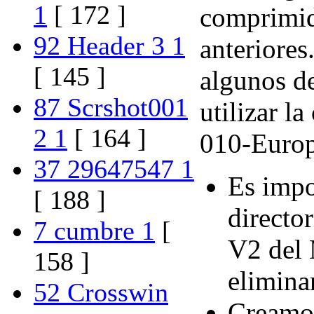
1
[ 172 ]
comprimid
92 Header 3 1
anteriores
[ 145 ]
algunos d
87 Scrshot001
utilizar 
2 1
[ 164 ]
010-Euro
37 29647547 1
Es impo
[ 188 ]
directo
7 cumbre 1
[
V2 del 
158 ]
eliminar
52 Crosswin
Creamos