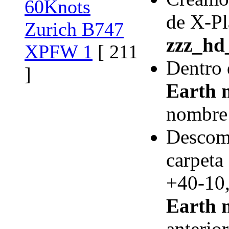
60Knots
de X-P
Zurich B747
zzz_hd
XPFW 1
[ 211
Dentro 
]
Earth 
nombre 
Descomp
carpeta
+40-10,
Earth 
anterio