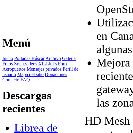
OpenStr
Utiliza
en Cana
Menú
algunas
Inicio
Portadas
Búscar
Archivo
Galeria
Mejora 
Fotos
Zona videos
XP-Links
Foro
Aeropuertos
Mensajes privados
Perfil de
recient
usuario
Mapa del sitio
Donaciones
Contacto
FAQ
gateway
Descargas
las zon
recientes
HD Mesh S
Librea de