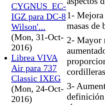
aspectos d
CYGNUS_EC-
1- Mejora 
IGZ para DC-8
masas de 
Wilson'...
(Mon, 31-Oct-
2- Mayor r
2016)
aumentado 
Librea VIVA
proporcion
Air para 737
cordillera
Classic IXEG
3- Aumento
(Mon, 24-Oct-
definición
2016)