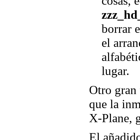
cosas, e
zzz_hd
borrar 
el arra
alfabét
lugar.
Otro gran
que la inm
X-Plane, g
El añadid