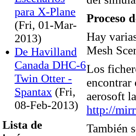
para X-Plane
Proceso d
(Fri, 01-Mar-
Hay varia
2013)
Mesh Scen
De Havilland
Canada DHC-6
Los ficher
Twin Otter -
encontrar 
Spantax
(Fri,
aerosoft l
08-Feb-2013)
http://mi
Lista de
También s