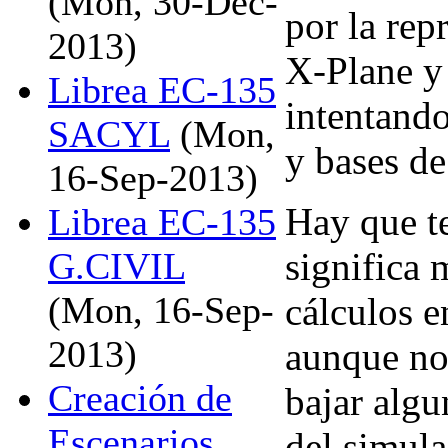
(Mon, 30-Dec-
por la rep
2013)
X-Plane y 
Librea EC-135
intentando
SACYL
(Mon,
y bases de
16-Sep-2013)
Hay que t
Librea EC-135
significa
G.CIVIL
(Mon, 16-Sep-
cálculos e
2013)
aunque no
Creación de
bajar algu
Escenarios
del simul