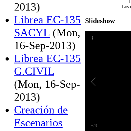
2013)
Los 
Librea EC-135
Slideshow
SACYL
(Mon,
16-Sep-2013)
Librea EC-135
G.CIVIL
(Mon, 16-Sep-
2013)
Creación de
Escenarios
–
/
8