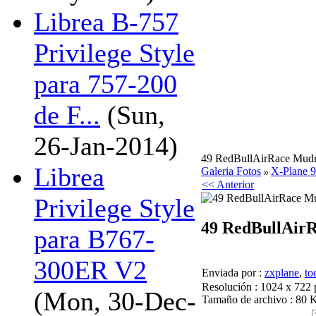
Librea B-757
Privilege Style
para 757-200
de F...
(Sun,
26-Jan-2014)
49 RedBullAirRace Mudry
Librea
Galeria Fotos
X-Plane 9
<< Anterior
Privilege Style
49 RedBullAir
para B767-
300ER V2
Enviada por :
zxplane
,
to
Resolución : 1024 x 722 
(Mon, 30-Dec-
Tamaño de archivo : 80 