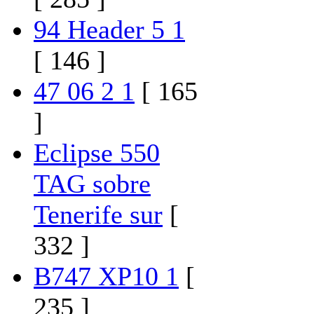
94 Header 5 1
[ 146 ]
47 06 2 1
[ 165
]
Eclipse 550
TAG sobre
Tenerife sur
[
332 ]
B747 XP10 1
[
235 ]