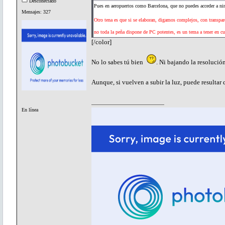
Desconectado
Pues en aeropuertos como Barcelona, que no puedes acceder a ni
Mensajes: 327
Otro tena es que si se elaboran, digamos complejos, con transpa
no toda la peña dispone de PC potentes, es un tema a tener en cu
[/color]
No lo sabes tú bien
. Ni bajando la resolució
Aunque, si vuelven a subir la luz, puede resultar 
En línea