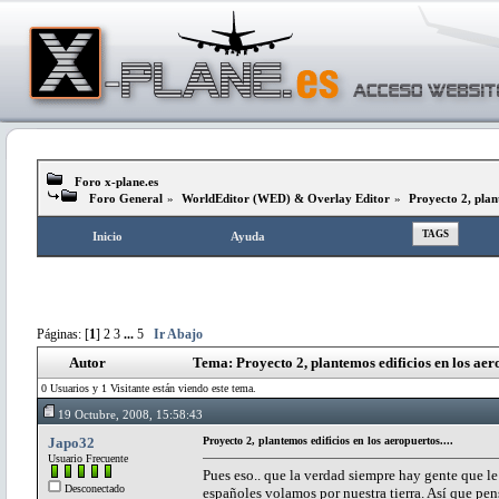
Foro x-plane.es
Foro General
»
WorldEditor (WED) & Overlay Editor
»
Proyecto 2, plant
TAGS
Inicio
Ayuda
Páginas: [
1
]
2
3
...
5
Ir Abajo
Autor
Tema: Proyecto 2, plantemos edificios en los aer
0 Usuarios y 1 Visitante están viendo este tema.
19 Octubre, 2008, 15:58:43
Japo32
Proyecto 2, plantemos edificios en los aeropuertos....
Usuario Frecuente
Pues eso.. que la verdad siempre hay gente que le
Desconectado
españoles volamos por nuestra tierra. Así que pe