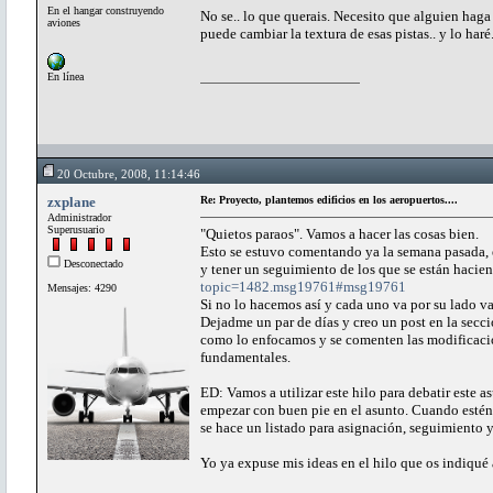
En el hangar construyendo
No se.. lo que querais. Necesito que alguien haga lo
aviones
puede cambiar la textura de esas pistas.. y lo haré.
En línea
20 Octubre, 2008, 11:14:46
zxplane
Re: Proyecto, plantemos edificios en los aeropuertos....
Administrador
Superusuario
"Quietos paraos". Vamos a hacer las cosas bien.
Esto se estuvo comentando ya la semana pasada, e
Desconectado
y tener un seguimiento de los que se están hacie
topic=1482.msg19761#msg19761
Mensajes: 4290
Si no lo hacemos así y cada uno va por su lado va 
Dejadme un par de días y creo un post en la secci
como lo enfocamos y se comenten las modificacion
fundamentales.
ED: Vamos a utilizar este hilo para debatir este a
empezar con buen pie en el asunto. Cuando estén l
se hace un listado para asignación, seguimiento y
Yo ya expuse mis ideas en el hilo que os indiqué