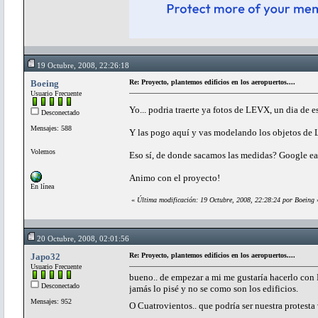
19 Octubre, 2008, 22:26:18
Boeing
Re: Proyecto, plantemos edificios en los aeropuertos....
Usuario Frecuente
Yo... podria traerte ya fotos de LEVX, un dia de e
Desconectado
Mensajes: 588
Y las pogo aquí y vas modelando los objetos de L
Volemos
Eso sí, de donde sacamos las medidas? Google ea
Animo con el proyecto!
En línea
«
Última modificación: 19 Octubre, 2008, 22:28:24 por Boeing
20 Octubre, 2008, 02:01:56
Japo32
Re: Proyecto, plantemos edificios en los aeropuertos....
Usuario Frecuente
bueno.. de empezar a mi me gustaría hacerlo con 
Desconectado
jamás lo pisé y no se como son los edificios.
Mensajes: 952
O Cuatrovientos.. que podría ser nuestra protesta