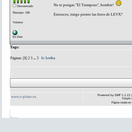
No te pongas "El Tramposo", hombre!
Desconectado
Mensajes: 588
Entonces, traigo pronto las fotos de LEVX?
Volemos
En línea
Tags:
Páginas: [
1
]
2
3
...
5
Ir Arriba
Powered by SMF 1.1.21
www.x-plane.es
.
Simple 
Página creada en