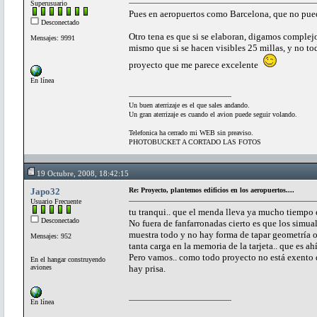
Superusuario
Pues en aeropuertos como Barcelona, que no pued
Desconectado
Otro tena es que si se elaboran, digamos complejo
Mensajes: 9991
mismo que si se hacen visibles 25 millas, y no tod
proyecto que me parece excelente
En línea
Un buen aterrizaje es el que sales andando.
Un gran aterrizaje es cuando el avion puede seguir volando.
Telefonica ha cerrado mi WEB sin preaviso.
PHOTOBUCKET A CORTADO LAS FOTOS
19 Octubre, 2008, 18:42:15
Japo32
Re: Proyecto, plantemos edificios en los aeropuertos....
Usuario Frecuente
tu tranqui.. que el menda lleva ya mucho tiempo en 
Desconectado
No fuera de fanfarronadas cierto es que los simua
muestra todo y no hay forma de tapar geometría o 
Mensajes: 952
tanta carga en la memoria de la tarjeta.. que es ah
Pero vamos.. como todo proyecto no está exento d
En el hangar construyendo
aviones
hay prisa.
En línea