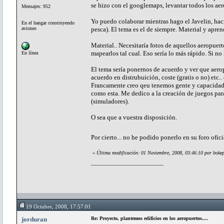
se hizo con el googlemaps, levantar todos los aer
Mensajes: 952
Yo puedo colaborar mientras hago el Javelin, hac
En el hangar construyendo
aviones
pesca). El tema es el de siempre. Material y apren
Material.. Necesitaría fotos de aquellos aeropuert
mapearlos tal cual. Eso sería lo más rápido. Si no
En línea
El tema sería ponernos de acuerdo y ver que aero
acuerdo en distrubuición, coste (gratis o no) etc.. e
Francamente creo qeu tenemos gente y capacidad p
como esta. Me dedico a la creación de juegos par
(simuladores).
O sea que a vuestra disposición.
Por cierto... no he podido ponerlo en su foro ofic
«
Última modificación: 01 Noviembre, 2008, 03:46:10 por boke
19 Octubre, 2008, 17:57:01
jorduran
Re: Proyecto, plantemos edificios en los aeropuertos....