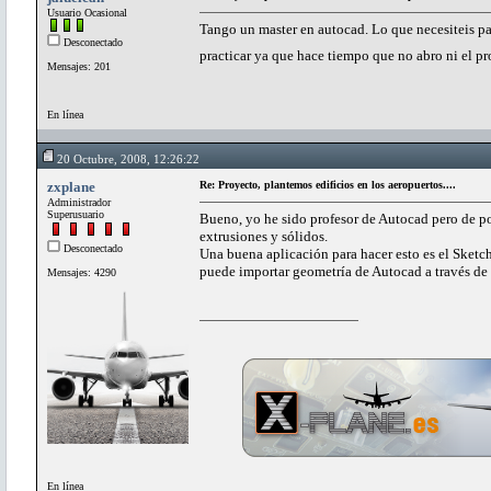
Usuario Ocasional
Tango un master en autocad. Lo que necesiteis pa
Desconectado
practicar ya que hace tiempo que no abro ni el p
Mensajes: 201
En línea
20 Octubre, 2008, 12:26:22
zxplane
Re: Proyecto, plantemos edificios en los aeropuertos....
Administrador
Superusuario
Bueno, yo he sido profesor de Autocad pero de poc
extrusiones y sólidos.
Desconectado
Una buena aplicación para hacer esto es el Sketc
puede importar geometría de Autocad a través de 
Mensajes: 4290
En línea