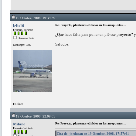
19 Octubre, 2008, 19:39:39
lelis10
Re: Proyecto, plantemos edificios en los aeropuertos....
Usuario Iniciado
¿Que hace falta para poner en pié ese proyecto? 
Desconectado
Saludos.
Mensajes: 336
En línea
19 Octubre, 2008, 22:09:05
Milano
Re: Proyecto, plantemos edificios en los aeropuertos....
Usuario Iniciado
Cita de: jorduran en 19 Octubre, 2008, 17:57:01