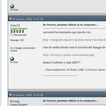
En línea
20 Octubre, 2008, 13:51:10
Japo32
Re: Proyecto, plantemos edificios en los aeropuertos....
Usuario Frecuente
encontré los tutoriales que quería ver:
Desconectado
http://marginal.org.uk/x-planescenery/tutorials.
Mensajes: 952
este de arriba donde está el tutorial del hangar d
En el hangar construyendo
aviones
http://scenery.x-plane.com/tutorials.php
hasta el infinito y más allá!!!!
En línea
«
Última modificación: 20 Octubre, 2008, 13:54:42 por Japo32
20 Octubre, 2008, 14:35:56
Boeing
Re: Proyecto, plantemos edificios en los aeropuertos....
Usuario Frecuente