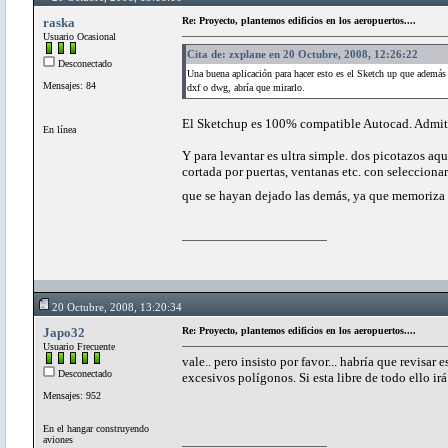
raska
Re: Proyecto, plantemos edificios en los aeropuertos....
Usuario Ocasional
Cita de: zxplane en 20 Octubre, 2008, 12:26:22
Desconectado
Una buena aplicación para hacer esto es el Sketch up que además
Mensajes: 84
dxf o dwg, abría que mirarlo.
El Sketchup es 100% compatible Autocad. Admite 
En línea
Y para levantar es ultra simple. dos picotazos aqu
cortada por puertas, ventanas etc. con selecciona
que se hayan dejado las demás, ya que memoriza 
20 Octubre, 2008, 13:20:34
Japo32
Re: Proyecto, plantemos edificios en los aeropuertos....
Usuario Frecuente
vale.. pero insisto por favor... habría que revisar
Desconectado
excesivos polígonos. Si esta libre de todo ello irá
Mensajes: 952
En el hangar construyendo
aviones