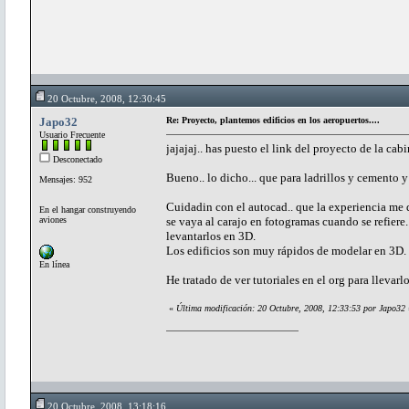
20 Octubre, 2008, 12:30:45
Japo32
Re: Proyecto, plantemos edificios en los aeropuertos....
Usuario Frecuente
jajajaj.. has puesto el link del proyecto de la cabi
Desconectado
Bueno.. lo dicho... que para ladrillos y cemento y
Mensajes: 952
Cuidadin con el autocad.. que la experiencia me 
En el hangar construyendo
aviones
se vaya al carajo en fotogramas cuando se refiere
levantarlos en 3D.
Los edificios son muy rápidos de modelar en 3D
En línea
He tratado de ver tutoriales en el org para llevarl
«
Última modificación: 20 Octubre, 2008, 12:33:53 por Japo32
20 Octubre, 2008, 13:18:16