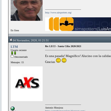
http://www.airspotters.org/
En línea
04 Noviembre, 2020, 01:21:51
LTM
Re: LECI - Santa Cilia 2020/2021
Usuario reciente
Es una pasada! Magnífico! Alucino con la calidad
Desconectado
Gracias
Mensajes: 15
Antonio Hinojosa
https://aerodromosxplane.blogspot.com/