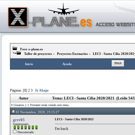
Foro x-plane.es
Taller de proyectos
»
Proyectos Escenarios
»
LECI - Santa Cilia 2020/202
TAGS
Inicio
Ayuda
Páginas: [
1
]
2
3
Ir Abajo
Autor
Tema: LECI - Santa Cilia 2020/2021 (Leído 543
0 Usuarios y 1 Visitante están viendo este tema.
01 Noviembre, 2020, 23:15:27
grrr05
LECI - Santa Cilia 2020/2021
Superusuario
I'm back
Desconectado