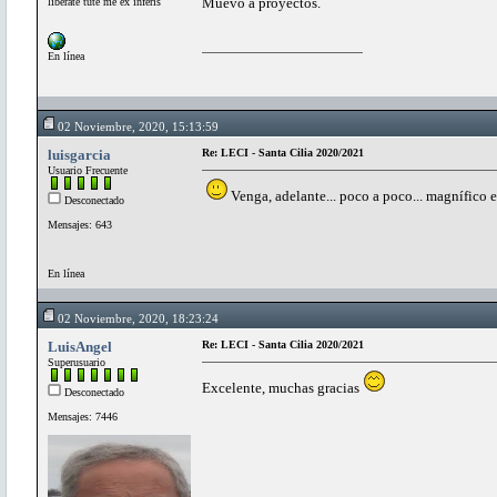
Muevo a proyectos.
liberate tute me ex inferis
En línea
02 Noviembre, 2020, 15:13:59
luisgarcia
Re: LECI - Santa Cilia 2020/2021
Usuario Frecuente
Venga, adelante... poco a poco... magnífico e
Desconectado
Mensajes: 643
En línea
02 Noviembre, 2020, 18:23:24
LuisAngel
Re: LECI - Santa Cilia 2020/2021
Superusuario
Excelente, muchas gracias
Desconectado
Mensajes: 7446