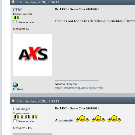
09 Noviembre, 2020, 00:34:11
LTM
Re: LECI - Santa Cilia 2020/2021
Usuario reciente
Gracias por todos los detalles que cuentas. Curr
Desconectado
Mensajes: 15
Antonio Hinojosa
https://aerodromosxplane.blogspot.com/
En línea
09 Noviembre, 2020, 01:33:11
LuisAngel
Re: LECI - Santa Cilia 2020/2021
Superusuario
Alucinante
Desconectado
Mensajes: 7446