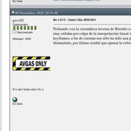
En línea
08 Noviembre, 2020, 20:31:46
grrr05
Re: LECI - Santa Cilia 2020/2021
Superusuario
Probando con la cinemática inversa de Blender co
Desconectado
muy sólidas por culpa de la interpolación linea
keyframes, a fin de cuentas eso sólo ha sido una
Mensajes: 4363
disimulado, por último tendré que ajustar la velo
If it ain't broke don't fix it
En línea