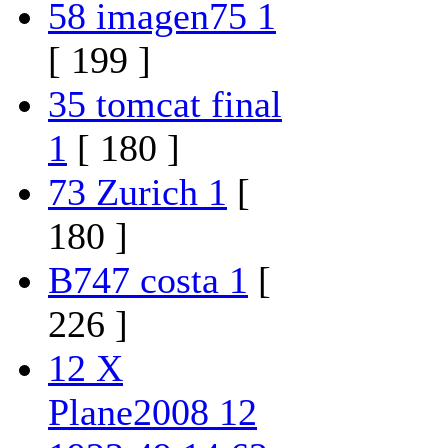
58 imagen75 1
[ 199 ]
35 tomcat final
1
[ 180 ]
73 Zurich 1
[
180 ]
B747 costa 1
[
226 ]
12 X
Plane2008 12