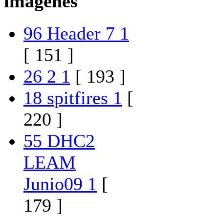
imágenes
96 Header 7 1
[ 151 ]
26 2 1
[ 193 ]
18 spitfires 1
[
220 ]
55 DHC2
LEAM
Junio09 1
[
179 ]