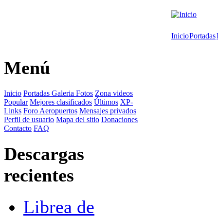
Inicio
Portadas
Menú
Inicio
Portadas
Galeria Fotos
Zona videos
Popular
Mejores clasificados
Últimos
XP-
Links
Foro
Aeropuertos
Mensajes privados
Perfil de usuario
Mapa del sitio
Donaciones
Contacto
FAQ
Descargas
recientes
Librea de