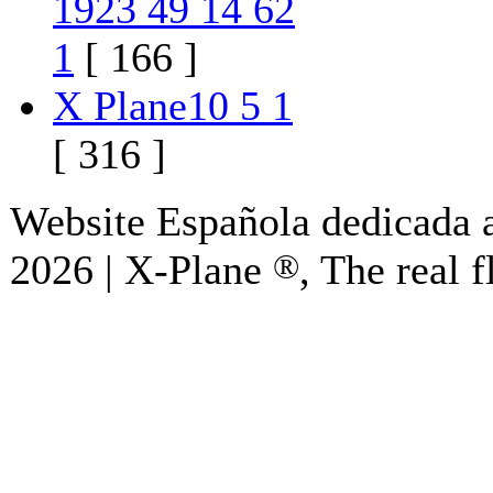
1923 49 14 62
1
[ 166 ]
X Plane10 5 1
[ 316 ]
Website Española dedicada a
2026 | X-Plane
®
, The real f