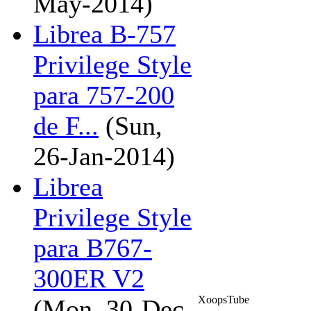
May-2014)
Librea B-757
Privilege Style
para 757-200
de F...
(Sun,
26-Jan-2014)
Librea
Privilege Style
para B767-
300ER V2
XoopsTube
(Mon, 30-Dec-