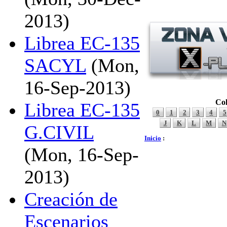
2013)
Librea EC-135
SACYL
(Mon,
16-Sep-2013)
Col
Librea EC-135
0
1
2
3
4
5
J
K
L
M
N
G.CIVIL
Inicio
:
(Mon, 16-Sep-
2013)
Creación de
Escenarios