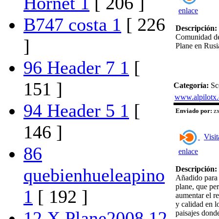
Hornet 1
[ 206 ]
enlace
B747 costa 1
[ 226
Descripción:
Comunidad d
]
Plane en Rusi
96 Header 7 1
[
151 ]
Categoría:
Sc
www.alpilotx.
94 Header 5 1
[
Enviado por:
zx
146 ]
Visit
86
enlace
quebienhueleapino
Descripción:
Añadido para
plane, que pe
1
[ 192 ]
aumentar el r
y calidad en l
12 X Plane2008 12
paisajes dond