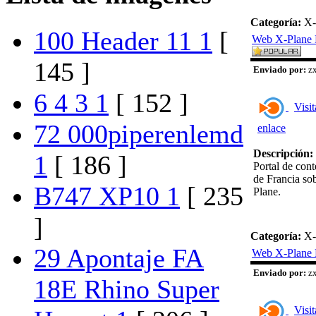
Categoría:
X-
100 Header 11 1
[
Web X-Plane 
145 ]
Enviado por:
zx
6 4 3 1
[ 152 ]
Visit
72 000piperenlemd
enlace
Descripción:
1
[ 186 ]
Portal de con
de Francia so
B747 XP10 1
[ 235
Plane.
]
Categoría:
X-
29 Apontaje FA
Web X-Plane 
Enviado por:
zx
18E Rhino Super
Visit