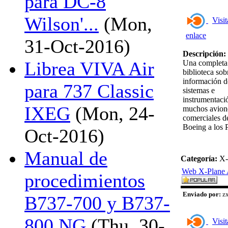
para DC-8
Wilson'...
(Mon,
Visit
enlace
31-Oct-2016)
Descripción:
Librea VIVA Air
Una completa
biblioteca sob
información d
para 737 Classic
sistemas e
instrumentaci
IXEG
(Mon, 24-
muchos avion
comerciales d
Boeing a los 
Oct-2016)
Manual de
Categoría:
X-
Web X-Plane 
procedimientos
Enviado por:
zx
B737-700 y B737-
800 NG
(Thu, 30-
Visit