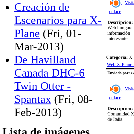
Visit
Creación de
enlace
Escenarios para X-
Descripción:
Web hungara 
Plane
(Fri, 01-
información
interesante.
Mar-2013)
De Havilland
Categoría:
X-
Web X-Plane I
Canada DHC-6
Enviado por:
zx
Twin Otter -
Visit
Spantax
(Fri, 08-
enlace
Descripción:
Feb-2013)
Comunidad X
de Italia.
Lista de imágenes