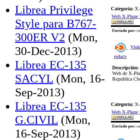
Librea Privilege
Categoría:
X-
Web X-Plane 
Style para B767-
Enviado por:
zx
300ER V2
(Mon,
Visit
30-Dec-2013)
enlace
Librea EC-135
Descripción:
Web de X-Pla
SACYL
(Mon, 16-
Republica Ch
Sep-2013)
Librea EC-135
Categoría:
X-
Web X-Plane 
G.CIVIL
(Mon,
Enviado por:
zx
16-Sep-2013)