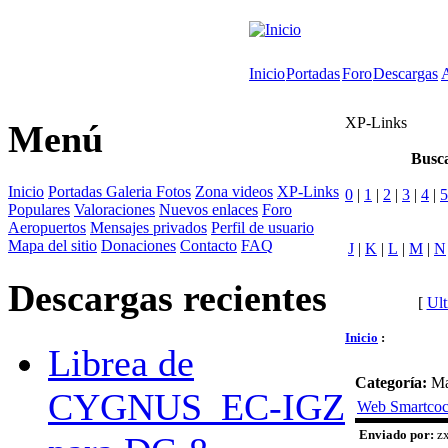
Inicio
Portadas
Foro
Descargas
XP-Links
Menú
Busca
Inicio
Portadas
Galeria Fotos
Zona videos
XP-Links
0
|
1
|
2
|
3
|
4
|
5
Populares
Valoraciones
Nuevos enlaces
Foro
Aeropuertos
Mensajes privados
Perfil de usuario
Mapa del sitio
Donaciones
Contacto
FAQ
J
|
K
|
L
|
M
|
N
Descargas recientes
[
Ult
Inicio
:
Librea de
Categoría:
Ma
CYGNUS_EC-IGZ
Web Smartcoc
Enviado por:
zx