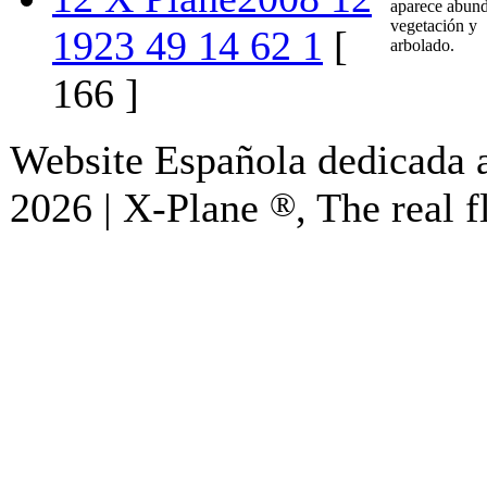
aparece abun
vegetación y
1923 49 14 62 1
[
arbolado.
166 ]
Website Española dedicada a
2026 | X-Plane
®
, The real f