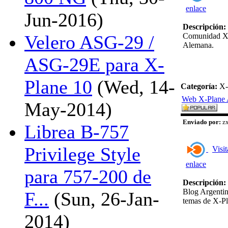
enlace
Jun-2016)
Descripción:
Comunidad X
Velero ASG-29 /
Alemana.
ASG-29E para X-
Plane 10
(Wed, 14-
Categoría:
X-
Web X-Plane 
May-2014)
Enviado por:
zx
Librea B-757
Privilege Style
Visit
enlace
para 757-200 de
Descripción:
Blog Argentin
F...
(Sun, 26-Jan-
temas de X-Pl
2014)