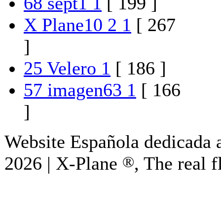
68 sept1 1
[ 199 ]
X Plane10 2 1
[ 267
]
25 Velero 1
[ 186 ]
57 imagen63 1
[ 166
]
Website Española dedicada a
2026 | X-Plane
®
, The real f