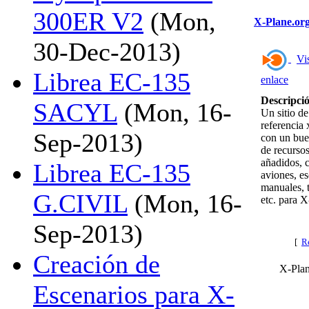
300ER V2
(Mon,
X-Plane.or
30-Dec-2013)
Vis
Librea EC-135
enlace
Descripci
SACYL
(Mon, 16-
Un sitio de
referencia 
Sep-2013)
con un bu
de recurso
añadidos, 
Librea EC-135
aviones, es
manuales, t
G.CIVIL
(Mon, 16-
etc. para X
Sep-2013)
[
Re
Creación de
X-Plan
Escenarios para X-