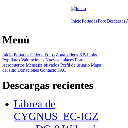
Inicio
Portadas
Foro
Descargas
Menú
Inicio
Portadas
Galeria Fotos
Zona videos
XP-Links
Populares
Valoraciones
Nuevos enlaces
Foro
Aeropuertos
Mensajes privados
Perfil de usuario
Mapa
del sitio
Donaciones
Contacto
FAQ
Descargas recientes
Librea de
CYGNUS_EC-IGZ