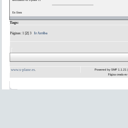
En línea
Tags:
Páginas:
1
[
2
]
3
Ir Arriba
www.x-plane.es
.
Powered by SMF 1.1.21
Página creada en