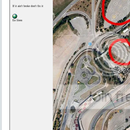
If it ain't broke don't fix it
En línea