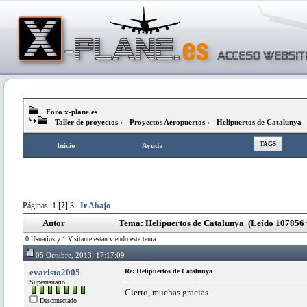
Foro x-plane.es
Taller de proyectos
»
Proyectos Aeropuertos
»
Helipuertos de Catalunya
TAGS
Inicio
Ayuda
Páginas:
1
[
2
]
3
Ir Abajo
Autor
Tema: Helipuertos de Catalunya (Leído 107856 
0 Usuarios y 1 Visitante están viendo este tema.
05 Octubre, 2013, 17:17:09
evaristo2005
Re: Helipuertos de Catalunya
Superusuario
Cierto, muchas gracias.
Desconectado