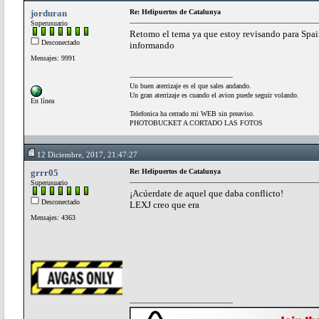
jorduran
Re: Helipuertos de Catalunya
Superusuario
Retomo el tema ya que estoy revisando para Spai
Desconectado
informando
Mensajes: 9991
Un buen aterrizaje es el que sales andando.
Un gran aterrizaje es cuando el avion puede seguir volando.
En línea
Telefonica ha cerrado mi WEB sin preaviso.
PHOTOBUCKET A CORTADO LAS FOTOS
12 Diciembre, 2017, 21:47:27
grrr05
Re: Helipuertos de Catalunya
Superusuario
¡Acúerdate de aquel que daba conflicto!
Desconectado
LEXJ creo que era
Mensajes: 4363