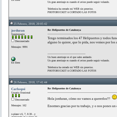
Un gran aterrizaje es cuando el avion puede seguir volando.
Telefonica ha cerrado mi WEB sin preaviso.
PHOTOBUCKET A CORTADO LAS FOTOS
25 Febrero, 2018, 20:05:42
jorduran
Re: Helipuertos de Catalunya
Superusuario
Tengo terminados los 47 Helipuertos y todos funci
Desconectado
alguno lo quiere, que lo pida, nos vemos por los 
Mensajes: 9991
Un buen aterrizaje es el que sales andando.
Un gran aterrizaje es cuando el avion puede seguir volando.
En línea
Telefonica ha cerrado mi WEB sin preaviso.
PHOTOBUCKET A CORTADO LAS FOTOS
26 Febrero, 2018, 17:41:44
Carlospsi
Re: Helipuertos de Catalunya
Usuario Ocasional
Hola jorduran, cómo no vamos a quererlos!!!
Desconectado
Mensajes: 162
Enormes gracias por tu trabajo, y o nos pones un
x-plane v.6, 7, 8.30...y
aterrizando en x-plane 11