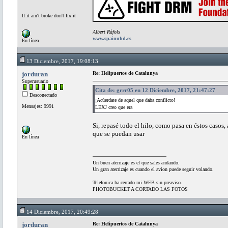
If it ain't broke don't fix it
Albert Ràfols
www.spainuhd.es
En línea
13 Diciembre, 2017, 19:08:13
jorduran
Re: Helipuertos de Catalunya
Superusuario
Cita de: grrr05 en 12 Diciembre, 2017, 21:47:27
Desconectado
¡Acúerdate de aquel que daba conflicto!
Mensajes: 9991
LEXJ creo que era
Si, repasé todo el hilo, como pasa en éstos casos
que se puedan usar
En línea
Un buen aterrizaje es el que sales andando.
Un gran aterrizaje es cuando el avion puede seguir volando.
Telefonica ha cerrado mi WEB sin preaviso.
PHOTOBUCKET A CORTADO LAS FOTOS
14 Diciembre, 2017, 20:49:28
jorduran
Re: Helipuertos de Catalunya