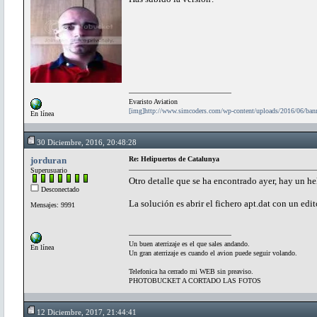
Evaristo Aviation
[img]http://www.simcoders.com/wp-content/uploads/2016/06/ba
En línea
30 Diciembre, 2016, 20:48:28
jorduran
Re: Helipuertos de Catalunya
Superusuario
Otro detalle que se ha encontrado ayer, hay un
Desconectado
La solución es abrir el fichero apt.dat con un ed
Mensajes: 9991
Un buen aterrizaje es el que sales andando.
En línea
Un gran aterrizaje es cuando el avion puede seguir volando.
Telefonica ha cerrado mi WEB sin preaviso.
PHOTOBUCKET A CORTADO LAS FOTOS
12 Diciembre, 2017, 21:44:41