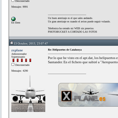
Desconectado
Mensajes: 9991
Un buen aterrizaje es el que sales andando.
Un gran aterrizaje es cuando el avion puede seguir volando.
En línea
Telefonica ha cerrado mi WEB sin preaviso.
PHOTOBUCKET A CORTADO LAS FOTOS
13 Octubre, 2013, 23:07:47
zxplane
Re: Helipuertos de Catalunya
Administrador
Superusuario
Por lo que he visto en el apt.dat, los helipuerto
Santander. En el fichero que subiré a "Aeropuert
Desconectado
Mensajes: 4290