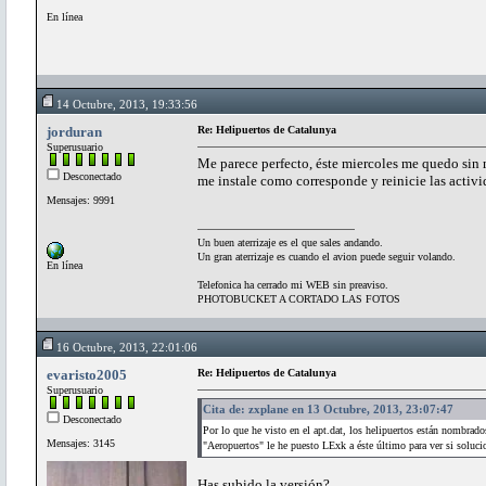
En línea
14 Octubre, 2013, 19:33:56
jorduran
Re: Helipuertos de Catalunya
Superusuario
Me parece perfecto, éste miercoles me quedo sin má
Desconectado
me instale como corresponde y reinicie las activ
Mensajes: 9991
Un buen aterrizaje es el que sales andando.
Un gran aterrizaje es cuando el avion puede seguir volando.
En línea
Telefonica ha cerrado mi WEB sin preaviso.
PHOTOBUCKET A CORTADO LAS FOTOS
16 Octubre, 2013, 22:01:06
evaristo2005
Re: Helipuertos de Catalunya
Superusuario
Cita de: zxplane en 13 Octubre, 2013, 23:07:47
Desconectado
Por lo que he visto en el apt.dat, los helipuertos están nombrad
Mensajes: 3145
"Aeropuertos" le he puesto LExk a éste último para ver si solu
Has subido la versión?