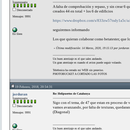
Superusuario
A falta de comprobación y repaso, y sin crear 6 qu
Desconectado
creados 44 en total + los 6 de edificios
Mensajes: 9991
https://www.dropbox.com/s/833zw57tsdy1a5
seguiremos informando
En línea
Los que quieran colaborar como betatester, que l
«
Última modificación: 14 Marzo, 2020, 19:15:13 por jorduran
Un buen aterrizaje es el que sales andando.
Un gran aterrizaje es cuando el avion puede seguir volando.
Telefonica ha cerrado mi WEB sin preaviso.
PHOTOBUCKET A CORTADO LAS FOTOS
19 Febrero, 2018, 20:54:31
jorduran
Re: Helipuertos de Catalunya
Superusuario
Sigo con el tema, de 47 que estan en proceso de v
Desconectado
vamos avanzando, por falta de texturas, quedara
(Diagonal)
Mensajes: 9991
Un buen aterrizaje es el que sales andando.
En línea