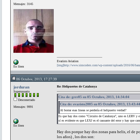
Mensajes: 3145
Evaristo Aviation
[img]http://www.simcoders.com/wp-content/uploads/2016/06/ba
En línea
06 Octubre, 2013, 17:27:39
jorduran
Re: Helipuertos de Catalunya
Superusuario
Cita de: grrr05 en 05 Octubre, 2013, 14:34:04
Desconectado
Cita de: evaristo2005 en 05 Octubre, 2013, 13:43:4
Mensajes: 9991
Al borrar esas lineas se perdería el helipuerto verdad?
Es que hay dos como "Circuito de Catalunya", uno es LERV y el q
sí es evidente es que LEXJ es el causante del error y hay que cam
En línea
Hay dos porque hay dos zonas para helis, el de po
los años) , los dos son: