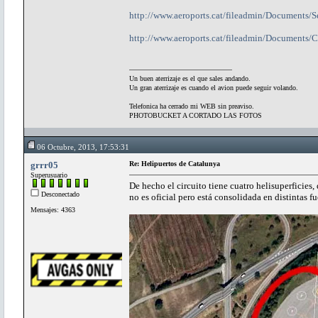
http://www.aeroports.cat/fileadmin/Documents/Se
http://www.aeroports.cat/fileadmin/Documents/C
Un buen aterrizaje es el que sales andando.
Un gran aterrizaje es cuando el avion puede seguir volando.
Telefonica ha cerrado mi WEB sin preaviso.
PHOTOBUCKET A CORTADO LAS FOTOS
06 Octubre, 2013, 17:53:31
grrr05
Re: Helipuertos de Catalunya
Superusuario
De hecho el circuito tiene cuatro helisuperficies
Desconectado
no es oficial pero está consolidada en distintas fu
Mensajes: 4363