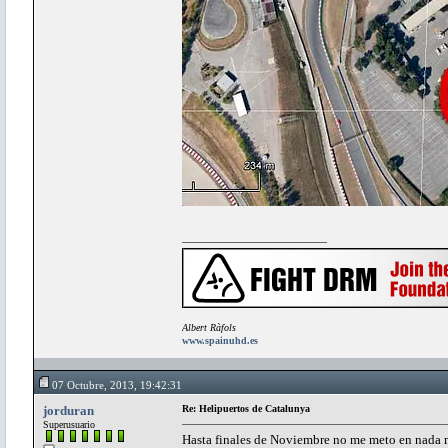
Albert Ràfols
www.spainuhd.es
07 Octubre, 2013, 19:42:31
jorduran
Re: Helipuertos de Catalunya
Superusuario
Hasta finales de Noviembre no me meto en nada m