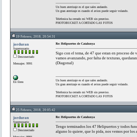
Un buen aterrizaje es el que sales andando.
Un gran aterrizaje es cuando el avion puede seguir volando.
Telefonica ha cerrado mi WEB sin preaviso.
PHOTOBUCKET A CORTADO LAS FOTOS
19 Febrero, 2018, 20:54:31
jorduran
Re: Helipuertos de Catalunya
Superusuario
Sigo con el tema, de 47 que estan en proceso de v
Desconectado
vamos avanzando, por falta de texturas, quedara
(Diagonal)
Mensajes: 9991
Un buen aterrizaje es el que sales andando.
En línea
Un gran aterrizaje es cuando el avion puede seguir volando.
Telefonica ha cerrado mi WEB sin preaviso.
PHOTOBUCKET A CORTADO LAS FOTOS
25 Febrero, 2018, 20:05:42
jorduran
Re: Helipuertos de Catalunya
Superusuario
Tengo terminados los 47 Helipuertos y todos funci
Desconectado
alguno lo quiere, que lo pida, nos vemos por los 
Mensajes: 9991