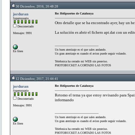
30 Diciembre, 2016, 20:48:28
jorduran
Re: Helipuertos de Catalunya
Superusuario
Otro detalle que se ha encontrado ayer, hay un
Desconectado
La solución es abrir el fichero apt.dat con un ed
Mensajes: 9991
Un buen aterrizaje es el que sales andando.
En línea
Un gran aterrizaje es cuando el avion puede seguir volando.
Telefonica ha cerrado mi WEB sin preaviso.
PHOTOBUCKET A CORTADO LAS FOTOS
12 Diciembre, 2017, 21:44:41
jorduran
Re: Helipuertos de Catalunya
Superusuario
Retomo el tema ya que estoy revisando para Spai
Desconectado
informando
Mensajes: 9991
Un buen aterrizaje es el que sales andando.
Un gran aterrizaje es cuando el avion puede seguir volando.
En línea
Telefonica ha cerrado mi WEB sin preaviso.
PHOTOBUCKET A CORTADO LAS FOTOS