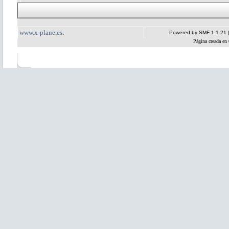
www.x-plane.es
.
Powered by SMF 1.1.21
Página creada en