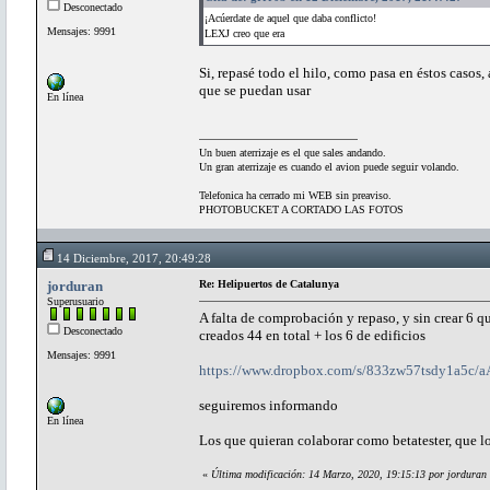
Desconectado
¡Acúerdate de aquel que daba conflicto!
Mensajes: 9991
LEXJ creo que era
Si, repasé todo el hilo, como pasa en éstos casos
que se puedan usar
En línea
Un buen aterrizaje es el que sales andando.
Un gran aterrizaje es cuando el avion puede seguir volando.
Telefonica ha cerrado mi WEB sin preaviso.
PHOTOBUCKET A CORTADO LAS FOTOS
14 Diciembre, 2017, 20:49:28
jorduran
Re: Helipuertos de Catalunya
Superusuario
A falta de comprobación y repaso, y sin crear 6 qu
Desconectado
creados 44 en total + los 6 de edificios
Mensajes: 9991
https://www.dropbox.com/s/833zw57tsdy1a5
seguiremos informando
En línea
Los que quieran colaborar como betatester, que l
«
Última modificación: 14 Marzo, 2020, 19:15:13 por jorduran