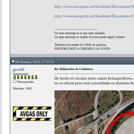
http://www.aeroports.cat/fileadmin/Documents/Se
http://www.aeroports.cat/fileadmin/Documents/C
Un buen aterrizaje es el que sales andando.
Un gran aterrizaje es cuando el avion puede seguir volando.
Telefonica ha cerrado mi WEB sin preaviso.
PHOTOBUCKET A CORTADO LAS FOTOS
06 Octubre, 2013, 17:53:31
grrr05
Re: Helipuertos de Catalunya
Superusuario
De hecho el circuito tiene cuatro helisuperficies
Desconectado
no es oficial pero está consolidada en distintas fu
Mensajes: 4363