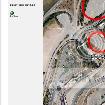
If it ain't broke don't fix it
En línea