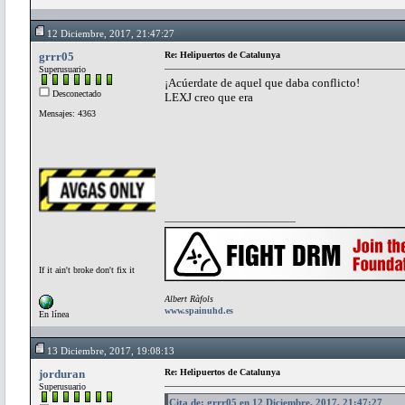
12 Diciembre, 2017, 21:47:27
grrr05
Re: Helipuertos de Catalunya
Superusuario
¡Acúerdate de aquel que daba conflicto!
Desconectado
LEXJ creo que era
Mensajes: 4363
If it ain't broke don't fix it
Albert Ràfols
www.spainuhd.es
En línea
13 Diciembre, 2017, 19:08:13
jorduran
Re: Helipuertos de Catalunya
Superusuario
Cita de: grrr05 en 12 Diciembre, 2017, 21:47:27