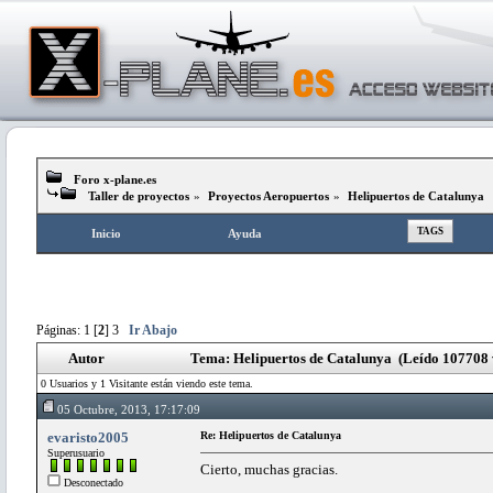
Foro x-plane.es
Taller de proyectos
»
Proyectos Aeropuertos
»
Helipuertos de Catalunya
TAGS
Inicio
Ayuda
Páginas:
1
[
2
]
3
Ir Abajo
Autor
Tema: Helipuertos de Catalunya (Leído 107708 
0 Usuarios y 1 Visitante están viendo este tema.
05 Octubre, 2013, 17:17:09
evaristo2005
Re: Helipuertos de Catalunya
Superusuario
Cierto, muchas gracias.
Desconectado