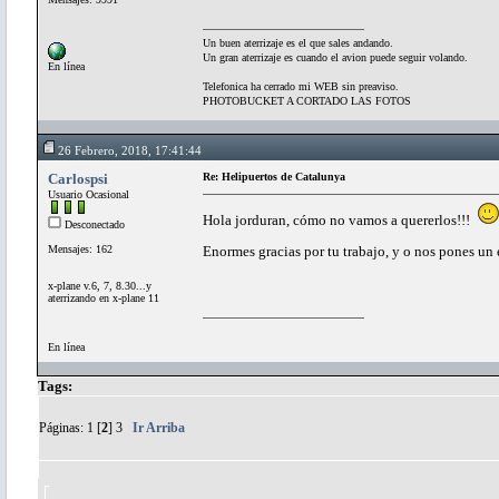
Un buen aterrizaje es el que sales andando.
Un gran aterrizaje es cuando el avion puede seguir volando.
En línea
Telefonica ha cerrado mi WEB sin preaviso.
PHOTOBUCKET A CORTADO LAS FOTOS
26 Febrero, 2018, 17:41:44
Carlospsi
Re: Helipuertos de Catalunya
Usuario Ocasional
Hola jorduran, cómo no vamos a quererlos!!!
Desconectado
Mensajes: 162
Enormes gracias por tu trabajo, y o nos pones un
x-plane v.6, 7, 8.30...y
aterrizando en x-plane 11
En línea
Tags:
Páginas:
1
[
2
]
3
Ir Arriba