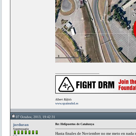
Albert Ràfols
www.spainuhd.es
07 Octubre, 2013, 19:42:31
jorduran
Re: Helipuertos de Catalunya
Superusuario
Hasta finales de Noviembre no me meto en nada m