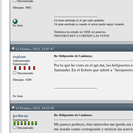
Desconectado
Mensajes: 9991
Un buen aterrizaje es el que sales andando.
Un gran aterrizaje es cuando el avion puede seguir volando.
En línea
Telefonica ha cerrado mi WEB sin preaviso.
PHOTOBUCKET A CORTADO LAS FOTOS
13 Octubre, 2013, 23:07:47
zxplane
Re: Helipuertos de Catalunya
Administrador
Superusuario
Por lo que he visto en el apt.dat, los helipuerto
Santander. En el fichero que subiré a "Aeropuert
Desconectado
Mensajes: 4290
En línea
14 Octubre, 2013, 19:33:56
jorduran
Re: Helipuertos de Catalunya
Superusuario
Me parece perfecto, éste miercoles me quedo sin má
Desconectado
me instale como corresponde y reinicie las activ