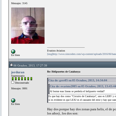
Mensajes: 3145
Evaristo Aviation
[img]http://www.simcoders.com/wp-content/uploads/2016/06/ba
En línea
06 Octubre, 2013, 17:27:39
jorduran
Re: Helipuertos de Catalunya
Superusuario
Cita de: grrr05 en 05 Octubre, 2013, 14:34:04
Desconectado
Cita de: evaristo2005 en 05 Octubre, 2013, 13:43:4
Mensajes: 9991
Al borrar esas lineas se perdería el helipuerto verdad?
Es que hay dos como "Circuito de Catalunya", uno es LERV y el q
sí es evidente es que LEXJ es el causante del error y hay que cam
En línea
Hay dos porque hay dos zonas para helis, el de po
los años) , los dos son: