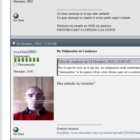
Mensajes: 9991
Un buen aterrizaje es el que sales andando.
Un gran aterrizaje es cuando el avion puede seguir volando.
En línea
Telefonica ha cerrado mi WEB sin preaviso.
PHOTOBUCKET A CORTADO LAS FOTOS
16 Octubre, 2013, 22:01:06
evaristo2005
Re: Helipuertos de Catalunya
Superusuario
Cita de: zxplane en 13 Octubre, 2013, 23:07:47
Desconectado
Por lo que he visto en el apt.dat, los helipuertos están nombrad
Mensajes: 3145
"Aeropuertos" le he puesto LExk a éste último para ver si solu
Has subido la versión?
Evaristo Aviation
[img]http://www.simcoders.com/wp-content/uploads/2016/06/ba
En línea