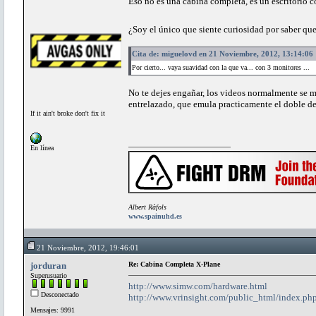
Eso no es una cabina completa, es un escritorio c
¿Soy el único que siente curiosidad por saber qu
Cita de: miguelovd en 21 Noviembre, 2012, 13:14:06
Por cierto... vaya suavidad con la que va... con 3 monitores ...
No te dejes engañar, los videos normalmente se m
entrelazado, que emula practicamente el doble de
If it ain't broke don't fix it
En línea
Albert Ràfols
www.spainuhd.es
21 Noviembre, 2012, 19:46:01
jorduran
Re: Cabina Completa X-Plane
Superusuario
http://www.simw.com/hardware.html
Desconectado
http://www.vrinsight.com/public_html/ind
Mensajes: 9991