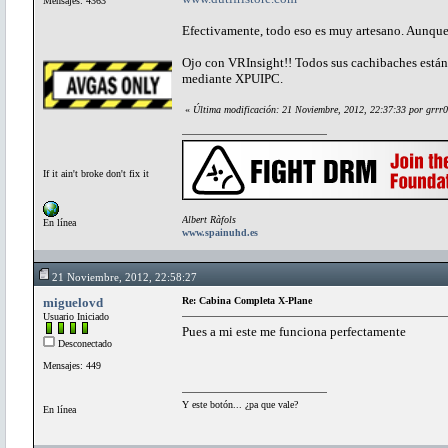
Mensajes: 4363
Efectivamente, todo eso es muy artesano. Aunque 
Ojo con VRInsight!! Todos sus cachibaches están
mediante XPUIPC.
«
Última modificación: 21 Noviembre, 2012, 22:37:33 por grrr
If it ain't broke don't fix it
Albert Ràfols
En línea
www.spainuhd.es
21 Noviembre, 2012, 22:58:27
miguelovd
Re: Cabina Completa X-Plane
Usuario Iniciado
Pues a mi este me funciona perfectamente
Desconectado
Mensajes: 449
Y este botón... ¿pa que vale?
En línea