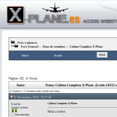
Foro x-plane.es
Foro General
»
Zona de consultas
»
Cabina Completa X-Plane
TAGS
Inicio
Ayuda
Páginas: [
1
]
Ir Abajo
Autor
Tema: Cabina Completa X-Plane (Leído 24552 v
0 Usuarios y 1 Visitante están viendo este tema.
21 Noviembre, 2012, 10:57:42
Icarus
Cabina Completa X-Plane
Usuario reciente
Hola a todos.
Desconectado