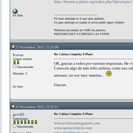
http://forums.x-plane.org/index.php?showtopic
En línea
Un buen aterrizaje es el que sales andando.
Un gran aterrizaje es cuando el avion puede seguir volando.
Telefonica ha cerrado mi WEB sin preaviso.
PHOTOBUCKET A CORTADO LAS FOTOS
21 Noviembre, 2012, 22:23:08
Icarus
Re: Cabina Completa X-Plane
Usuario reciente
OK, gracias a todos por vuestras respuestas. He vi
Desconectado
Conoceis algo de más rollo airliner, como una ca
Mensajes: 3
artesano, no soy muy manitas...
Gracias.
En línea
21 Noviembre, 2012, 22:32:11
grrr05
Re: Cabina Completa X-Plane
Superusuario
www.aviationmegastore.com
Desconectado
www.opencockpits.com
www.dutifristore.com