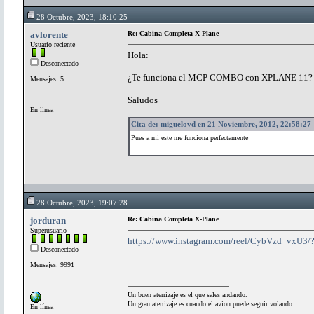
28 Octubre, 2023, 18:10:25
avlorente
Re: Cabina Completa X-Plane
Usuario reciente
Hola:
Desconectado
¿Te funciona el MCP COMBO con XPLANE 11?
Mensajes: 5
Saludos
En línea
Cita de: miguelovd en 21 Noviembre, 2012, 22:58:27
Pues a mi este me funciona perfectamente
28 Octubre, 2023, 19:07:28
jorduran
Re: Cabina Completa X-Plane
Superusuario
https://www.instagram.com/reel/CybVzd_vxU3
Desconectado
Mensajes: 9991
Un buen aterrizaje es el que sales andando.
Un gran aterrizaje es cuando el avion puede seguir volando.
En línea