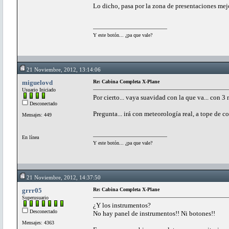
Lo dicho, pasa por la zona de presentaciones mej
Y este botón... ¿pa que vale?
21 Noviembre, 2012, 13:14:06
miguelovd
Re: Cabina Completa X-Plane
Usuario Iniciado
Por cierto... vaya suavidad con la que va... con 3 
Desconectado
Pregunta... irá con meteorología real, a tope de 
Mensajes: 449
En línea
Y este botón... ¿pa que vale?
21 Noviembre, 2012, 14:37:50
grrr05
Re: Cabina Completa X-Plane
Superusuario
¿Y los instrumentos?
Desconectado
No hay panel de instrumentos!! Ni botones!!
Mensajes: 4363