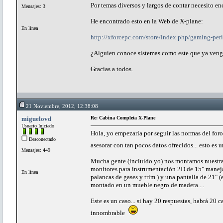
Por temas diversos y largos de contar necesito en
Mensajes: 3
He encontrado esto en la Web de X-plane:
En línea
http://xforcepc.com/store/index.php/gaming-per
¿Alguien conoce sistemas como este que ya veng
Gracias a todos.
21 Noviembre, 2012, 12:38:08
miguelovd
Re: Cabina Completa X-Plane
Usuario Iniciado
Hola, yo empezaría por seguir las normas del for
Desconectado
asesorar con tan pocos datos ofrecidos... esto es 
Mensajes: 449
Mucha gente (incluido yo) nos montamos nuestras
monitores para instrumentación 2D de 15" manejad
En línea
palancas de gases y trim ) y una pantalla de 21" 
montado en un mueble negro de madera....
Este es un caso... si hay 20 respuestas, habrá 20
innombrable