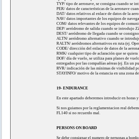
TYP/ tipo de aeronave, se consigna cuando se int
PER/ datos de características de la aeronave cuan
DAT/ datos relativos al enlace de datos de la aer
NAV/ datos importantes de los equipos de naveg
COM/ datos relevantes de los equipos de comun
DEP/ aeródromo de salida cuando se introdujo ZZ
DEST/ aeródromo de llegada cuando se consigno 
ALTN/ aeródromo alternativo cuando se introduj
RALTN/ aeródromos alternativos en ruta (ej. Op
CODE/ dirección del enlace de datos de la aeron
RMK/ cualquier tipo de aclaración que se quiera 
DOF/ día de vuelo, se utiliza para planes de vue
entregados por las compañías aéreas (ej. En un p
RVR/ indicación de las mínimas de visibilidad po
STAYINFO/ motivo de la estancia en una zona det
19- ENDURANCE
En este apartado deberemos introducir en horas y
Si nos guiamos por la reglamentacion real debemos
FL140 si no recuerdo mal.
PERSONS ON BOARD
Se debe consignar el numero de personas a bordo d