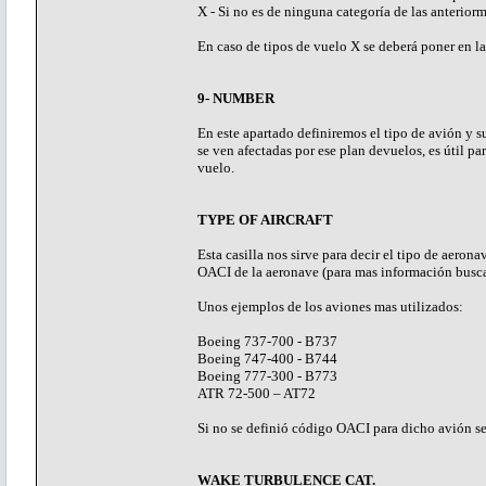
X - Si no es de ninguna categoría de las anterior
En caso de tipos de vuelo X se deberá poner en
9- NUMBER
En este apartado definiremos el tipo de avión y s
se ven afectadas por ese plan devuelos, es útil p
vuelo.
TYPE OF AIRCRAFT
Esta casilla nos sirve para decir el tipo de aeron
OACI de la aeronave (para mas información busca
Unos ejemplos de los aviones mas utilizados:
Boeing 737-700 - B737
Boeing 747-400 - B744
Boeing 777-300 - B773
ATR 72-500 – AT72
Si no se definió código OACI para dicho avión s
WAKE TURBULENCE CAT.