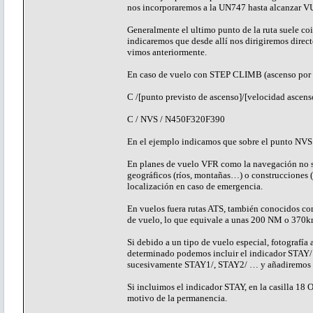
nos incorporaremos a la UN747 hasta alcanzar 
Generalmente el ultimo punto de la ruta suele coi
indicaremos que desde allí nos dirigiremos direc
vimos anteriormente.
En caso de vuelo con STEP CLIMB (ascenso por tr
C /[punto previsto de ascenso]/[velocidad ascenso
C / NVS / N450F320F390
En el ejemplo indicamos que sobre el punto NVS
En planes de vuelo VFR como la navegación no se 
geográficos (ríos, montañas…) o construcciones (p
localización en caso de emergencia.
En vuelos fuera rutas ATS, también conocidos com
de vuelo, lo que equivale a unas 200 NM o 370km,
Si debido a un tipo de vuelo especial, fotograf
determinado podemos incluir el indicador STAY/ 
sucesivamente STAY1/, STAY2/ … y añadiremos 
Si incluimos el indicador STAY, en la casilla
motivo de la permanencia.