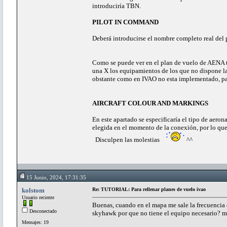
introduciría TBN.
PILOT IN COMMAND
Deberá introducirse el nombre completo real del p
Como se puede ver en el plan de vuelo de AENA t
una X los equipamientos de los que no dispone la 
obstante como en IVAO no esta implementado, par
AIRCRAFT COLOUR AND MARKINGS
En este apartado se especificaría el tipo de aer
elegida en el momento de la conexión, por lo que
Disculpen las molestias
^^
15 Junio, 2024, 17:31:35
kolstom
Re: TUTORIAL: Para rellenar planes de vuelo ivao
Usuario reciente
Buenas, cuando en el mapa me sale la frecuenci
Desconectado
skyhawk por que no tiene el equipo necesario? 
Mensajes: 19