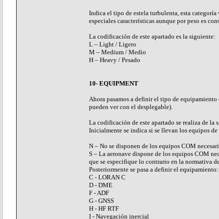
Indica el tipo de estela turbulenta, esta categor
especiales características aunque por peso es co
La codificación de este apartado es la siguiente:
L – Light / Ligero
M – Medium / Medio
H – Heavy / Pesado
10- EQUIPMENT
Ahora pasamos a definir el tipo de equipamiento q
pueden ver con el desplegable).
La codificación de este apartado se realiza de la 
Inicialmente se indica si se llevan los equipos de
N – No se disponen de los equipos COM necesarios
S – La aeronave dispone de los equipos COM nece
que se especifique lo contrario en la normativa 
Posteriormente se pasa a definir el equipamiento:
C - LORAN C
D - DME
F - ADF
G - GNSS
H - HF RTF
I - Navegación inercial