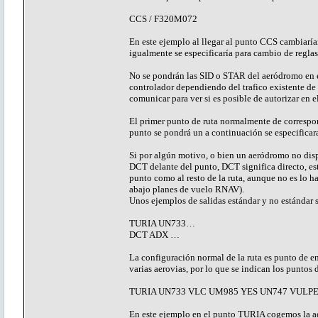
CCS / F320M072
En este ejemplo al llegar al punto CCS cambiarí
igualmente se especificaría para cambio de reglas
No se pondrán las SID o STAR del aeródromo en e
controlador dependiendo del trafico existente de
comunicar para ver si es posible de autorizar en el
El primer punto de ruta normalmente de correspo
punto se pondrá un a continuación se especificara 
Si por algún motivo, o bien un aeródromo no dis
DCT delante del punto, DCT significa directo, est
punto como al resto de la ruta, aunque no es lo h
abajo planes de vuelo RNAV).
Unos ejemplos de salidas estándar y no estándar s
TURIA UN733…
DCT ADX …
La configuración normal de la ruta es punto de en
varias aerovias, por lo que se indican los puntos
TURIA UN733 VLC UM985 YES UN747 VULP
En este ejemplo en el punto TURIA cogemos la