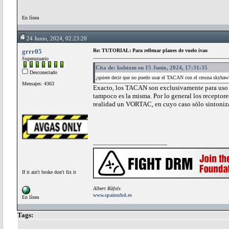
En línea
24 Junio, 2024, 02:23:20
grrr05
Re: TUTORIAL: Para rellenar planes de vuelo ivao
Superusuario
Cita de: kolstom en 15 Junio, 2024, 17:31:35
Desconectado
¿quiere decir que no puedo usar el TACAN con el cessna skyhawk
Mensajes: 4363
Exacto, los TACAN son exclusivamente para uso mi
tampoco es la misma. Por lo general los recepto
realidad un VORTAC, en cuyo caso sólo sintoni
If it ain't broke don't fix it
Albert Ràfols
www.spainuhd.es
En línea
Tags: