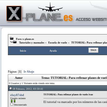
Foro x-plane.es
Tutoriales y manuales
»
Escuela de vuelo
»
TUTORIAL: Para rellenar plan
TAGS
Inicio
Ayuda
Páginas: [
1
]
Ir Abajo
Autor
Tema: TUTORIAL: Para rellenar planes de vuelo
0 Usuarios y 1 Visitante están viendo este tema.
18 Febrero, 2012, 03:59:41
eloy87sbd
TUTORIAL: Para rellenar planes de vuelo ivao
Usuario reciente
El tutorial va marcado por los números de las cas
Desconectado