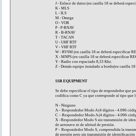
J - Enlace de datos (en casilla 18 se deberá especi
K - MLS
L - ILS
M - Omega
O - VOR
P - P-RNAV
R - B-RNAV
T - TACAN
U - UHF RTF
V - VHF RTF
W - RVSM (en casilla 18 se deberá especificar R
X - MNPS (en casilla 18 se deberá especificar RE
Y - Radio con espaciado 8,33 Khz.
Z - Demás equipo instalado a bordo(en casilla 18
SSR EQUIPMENT
Se debe especificar el tipo de respondedor que 
codifica como C ya que corresponde al tipo que l
N - Ninguno
A – Respondedor Modo A (4 dígitos - 4.096 códi
C – Respondedor Modo A (4 dígitos - 4.096 cód
X –Respondedor Modo S sin transmisión de ident
de aeronave ni de altitud de presión.
P – Respondedor Modo S, comprendida la transmi
de presión pero sin transmisión de identificación