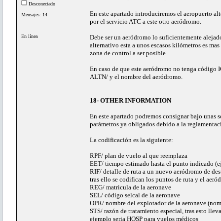
Desconectado
En este apartado introduciremos el aeropuerto alt
Mensajes: 14
por el servicio ATC a este otro aeródromo.
En línea
Debe ser un aeródromo lo suficientemente alejado 
alternativo esta a unos escasos kilómetros es mas
zona de control a ser posible.
En caso de que este aeródromo no tenga código
ALTN/ y el nombre del aeródromo.
18- OTHER INFORMATION
En este apartado podremos consignar bajo unas sen
parámetros ya obligados debido a la reglamenta
La codificación es la siguiente:
RPF/ plan de vuelo al que reemplaza
EET/ tiempo estimado hasta el punto indicado (
RIF/ detalle de ruta a un nuevo aeródromo de dest
tras ello se codifican los puntos de ruta y el aer
REG/ matricula de la aeronave
SEL/ código selcal de la aeronave
OPR/ nombre del explotador de la aeronave (nom
STS/ razón de tratamiento especial, tras esto lle
ejemplo seria HOSP para vuelos médicos