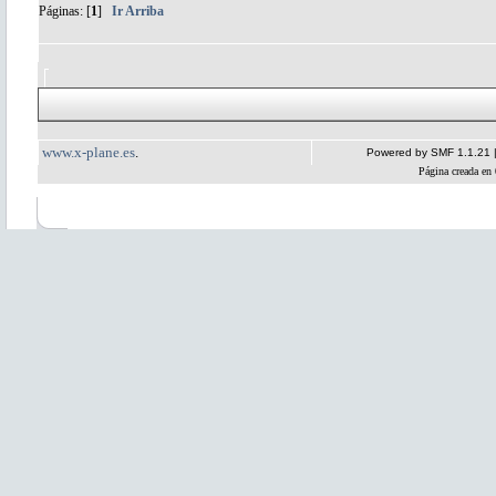
Páginas: [
1
]
Ir Arriba
www.x-plane.es
.
Powered by SMF 1.1.21
Página creada en