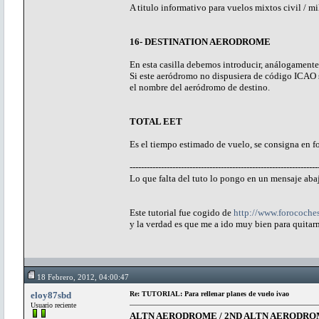
A titulo informativo para vuelos mixtos civil / mi
16- DESTINATION AERODROME
En esta casilla debemos introducir, análogamente 
Si este aeródromo no dispusiera de código ICA
el nombre del aeródromo de destino.
TOTAL EET
Es el tiempo estimado de vuelo, se consigna en f
------------------------------------------------------------------
Lo que falta del tuto lo pongo en un mensaje aba
Este tutorial fue cogido de
http://www.forocoche
y la verdad es que me a ido muy bien para quitar
18 Febrero, 2012, 04:00:47
eloy87sbd
Re: TUTORIAL: Para rellenar planes de vuelo ivao
Usuario reciente
ALTN AERODROME / 2ND ALTN AERODR