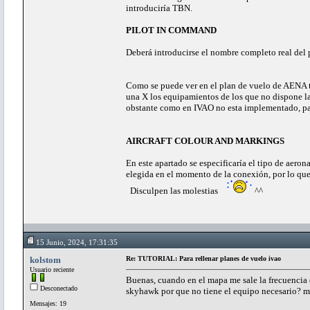
introduciría TBN.
PILOT IN COMMAND
Deberá introducirse el nombre completo real del p
Como se puede ver en el plan de vuelo de AENA t
una X los equipamientos de los que no dispone la 
obstante como en IVAO no esta implementado, par
AIRCRAFT COLOUR AND MARKINGS
En este apartado se especificaría el tipo de aer
elegida en el momento de la conexión, por lo que
Disculpen las molestias
^^
15 Junio, 2024, 17:31:35
kolstom
Re: TUTORIAL: Para rellenar planes de vuelo ivao
Usuario reciente
Buenas, cuando en el mapa me sale la frecuenci
Desconectado
skyhawk por que no tiene el equipo necesario? 
Mensajes: 19