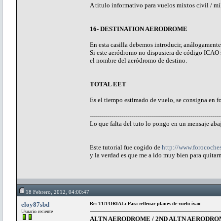
A titulo informativo para vuelos mixtos civil / mi
16- DESTINATION AERODROME
En esta casilla debemos introducir, análogamente 
Si este aeródromo no dispusiera de código ICA
el nombre del aeródromo de destino.
TOTAL EET
Es el tiempo estimado de vuelo, se consigna en f
------------------------------------------------------------------
Lo que falta del tuto lo pongo en un mensaje aba
Este tutorial fue cogido de
http://www.forocoche
y la verdad es que me a ido muy bien para quitar
18 Febrero, 2012, 04:00:47
eloy87sbd
Re: TUTORIAL: Para rellenar planes de vuelo ivao
Usuario reciente
ALTN AERODROME / 2ND ALTN AERODR