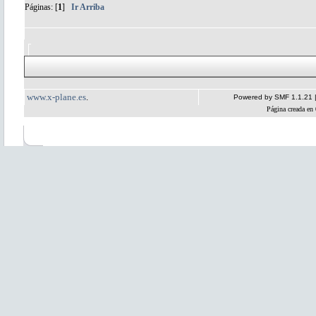
Páginas: [
1
]
Ir Arriba
www.x-plane.es
.
Powered by SMF 1.1.21
Página creada en