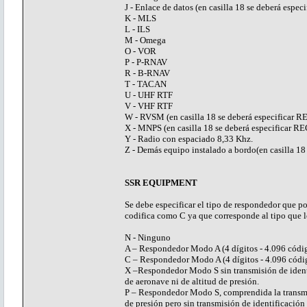
J - Enlace de datos (en casilla 18 se deberá especi
K - MLS
L - ILS
M - Omega
O - VOR
P - P-RNAV
R - B-RNAV
T - TACAN
U - UHF RTF
V - VHF RTF
W - RVSM (en casilla 18 se deberá especificar R
X - MNPS (en casilla 18 se deberá especificar RE
Y - Radio con espaciado 8,33 Khz.
Z - Demás equipo instalado a bordo(en casilla 18
SSR EQUIPMENT
Se debe especificar el tipo de respondedor que 
codifica como C ya que corresponde al tipo que l
N - Ninguno
A – Respondedor Modo A (4 dígitos - 4.096 códi
C – Respondedor Modo A (4 dígitos - 4.096 cód
X –Respondedor Modo S sin transmisión de ident
de aeronave ni de altitud de presión.
P – Respondedor Modo S, comprendida la transmi
de presión pero sin transmisión de identificación