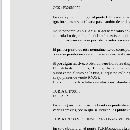
CCS / F320M072
En este ejemplo al llegar al punto CCS cambiarí
igualmente se especificaría para cambio de reglas
No se pondrán las SID o STAR del aeródromo en e
controlador dependiendo del trafico existente de
comunicar para ver si es posible de autorizar en el
El primer punto de ruta normalmente de correspo
punto se pondrá un a continuación se especificara 
Si por algún motivo, o bien un aeródromo no dis
DCT delante del punto, DCT significa directo, est
punto como al resto de la ruta, aunque no es lo h
abajo planes de vuelo RNAV).
Unos ejemplos de salidas estándar y no estándar s
TURIA UN733…
DCT ADX …
La configuración normal de la ruta es punto de en
varias aerovias, por lo que se indican los puntos
TURIA UN733 VLC UM985 YES UN747 VULP
En este ejemplo en el punto TURIA cogemos la