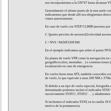
nos incorporaremos a la UN747 hasta alcanzar 
Generalmente el ultimo punto de la ruta suele coi
indicaremos que desde allí nos dirigiremos direc
vimos anteriormente.
En caso de vuelo con STEP CLIMB (ascenso por tr
C /[punto previsto de ascenso]/[velocidad ascenso
C / NVS / N450F320F390
En el ejemplo indicamos que sobre el punto NVS
En planes de vuelo VFR como la navegación no se 
geográficos (ríos, montañas…) o construcciones (p
localización en caso de emergencia.
En vuelos fuera rutas ATS, también conocidos com
de vuelo, lo que equivale a unas 200 NM o 370km,
Si debido a un tipo de vuelo especial, fotograf
determinado podemos incluir el indicador STAY/ 
sucesivamente STAY1/, STAY2/ … y añadiremos 
Si incluimos el indicador STAY, en la casilla
motivo de la permanencia.