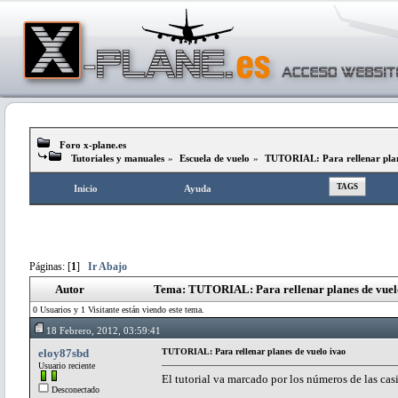
Foro x-plane.es
Tutoriales y manuales
»
Escuela de vuelo
»
TUTORIAL: Para rellenar plan
TAGS
Inicio
Ayuda
Páginas: [
1
]
Ir Abajo
Autor
Tema: TUTORIAL: Para rellenar planes de vuelo
0 Usuarios y 1 Visitante están viendo este tema.
18 Febrero, 2012, 03:59:41
eloy87sbd
TUTORIAL: Para rellenar planes de vuelo ivao
Usuario reciente
El tutorial va marcado por los números de las cas
Desconectado