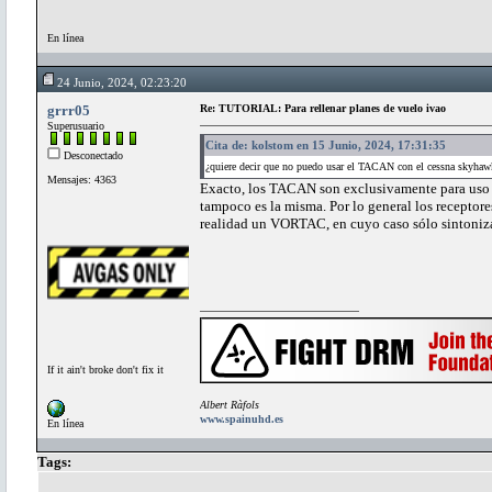
En línea
24 Junio, 2024, 02:23:20
grrr05
Re: TUTORIAL: Para rellenar planes de vuelo ivao
Superusuario
Cita de: kolstom en 15 Junio, 2024, 17:31:35
Desconectado
¿quiere decir que no puedo usar el TACAN con el cessna skyhawk
Mensajes: 4363
Exacto, los TACAN son exclusivamente para uso mi
tampoco es la misma. Por lo general los recepto
realidad un VORTAC, en cuyo caso sólo sintoni
If it ain't broke don't fix it
Albert Ràfols
www.spainuhd.es
En línea
Tags: