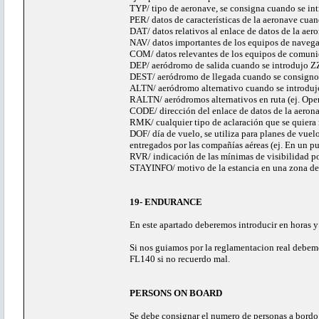
TYP/ tipo de aeronave, se consigna cuando se int
PER/ datos de características de la aeronave cuan
DAT/ datos relativos al enlace de datos de la aer
NAV/ datos importantes de los equipos de naveg
COM/ datos relevantes de los equipos de comun
DEP/ aeródromo de salida cuando se introdujo ZZ
DEST/ aeródromo de llegada cuando se consigno 
ALTN/ aeródromo alternativo cuando se introduj
RALTN/ aeródromos alternativos en ruta (ej. Op
CODE/ dirección del enlace de datos de la aeron
RMK/ cualquier tipo de aclaración que se quiera 
DOF/ día de vuelo, se utiliza para planes de vue
entregados por las compañías aéreas (ej. En un p
RVR/ indicación de las mínimas de visibilidad po
STAYINFO/ motivo de la estancia en una zona det
19- ENDURANCE
En este apartado deberemos introducir en horas y
Si nos guiamos por la reglamentacion real debemos
FL140 si no recuerdo mal.
PERSONS ON BOARD
Se debe consignar el numero de personas a bordo d