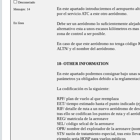
Desconectado
En este apartado introduciremos el aeropuerto alt
Mensajes: 14
por el servicio ATC a este otro aeródromo.
En línea
Debe ser un aeródromo lo suficientemente alejado 
alternativo esta a unos escasos kilómetros es mas
zona de control a ser posible.
En caso de que este aeródromo no tenga código
ALTN/ y el nombre del aeródromo.
18- OTHER INFORMATION
En este apartado podremos consignar bajo unas sen
parámetros ya obligados debido a la reglamenta
La codificación es la siguiente:
RPF/ plan de vuelo al que reemplaza
EET/ tiempo estimado hasta el punto indicado (
RIF/ detalle de ruta a un nuevo aeródromo de dest
tras ello se codifican los puntos de ruta y el aer
REG/ matricula de la aeronave
SEL/ código selcal de la aeronave
OPR/ nombre del explotador de la aeronave (nom
STS/ razón de tratamiento especial, tras esto lle
ejemplo seria HOSP para vuelos médicos