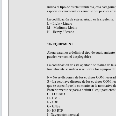
Indica el tipo de estela turbulenta, esta categor
especiales características aunque por peso es co
La codificación de este apartado es la siguiente:
L – Light / Ligero
M – Medium / Medio
H – Heavy / Pesado
10- EQUIPMENT
Ahora pasamos a definir el tipo de equipamiento q
pueden ver con el desplegable).
La codificación de este apartado se realiza de la 
Inicialmente se indica si se llevan los equipos de
N – No se disponen de los equipos COM necesarios
S – La aeronave dispone de los equipos COM nece
que se especifique lo contrario en la normativa 
Posteriormente se pasa a definir el equipamiento:
C - LORAN C
D - DME
F - ADF
G - GNSS
H - HF RTF
I - Navegación inercial