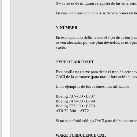
X - Si no es de ninguna categoría de las anterior
En caso de tipos de vuelo X se deberá poner en
9- NUMBER
En este apartado definiremos el tipo de avión y s
se ven afectadas por ese plan devuelos, es útil p
vuelo.
TYPE OF AIRCRAFT
Esta casilla nos sirve para decir el tipo de aeron
OACI de la aeronave (para mas información busca
Unos ejemplos de los aviones mas utilizados:
Boeing 737-700 - B737
Boeing 747-400 - B744
Boeing 777-300 - B773
ATR 72-500 – AT72
Si no se definió código OACI para dicho avión s
WAKE TURBULENCE CAT.