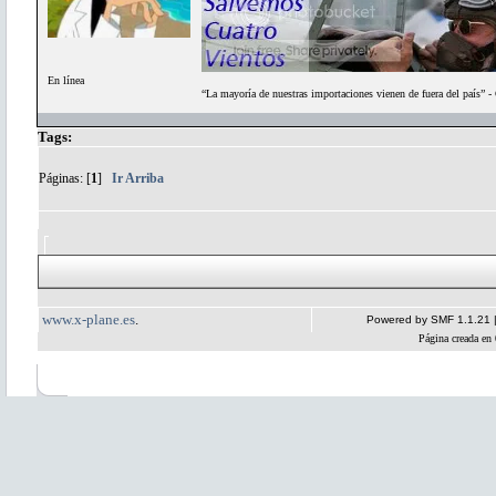
En línea
“La mayoría de nuestras importaciones vienen de fuera del país” 
Tags:
Páginas: [
1
]
Ir Arriba
www.x-plane.es
.
Powered by SMF 1.1.21
Página creada en