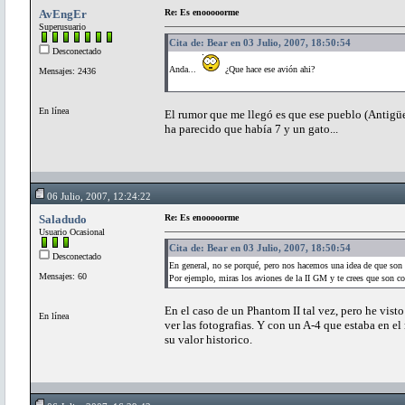
AvEngEr
Re: Es enooooorme
Superusuario
Cita de: Bear en 03 Julio, 2007, 18:50:54
Desconectado
Anda...
¿Que hace ese avión ahi?
Mensajes: 2436
En línea
El rumor que me llegó es que ese pueblo (Antigü
ha parecido que había 7 y un gato...
06 Julio, 2007, 12:24:22
Saladudo
Re: Es enooooorme
Usuario Ocasional
Cita de: Bear en 03 Julio, 2007, 18:50:54
Desconectado
En general, no se porqué, pero nos hacemos una idea de que son
Mensajes: 60
Por ejemplo, miras los aviones de la II GM y te crees que son co
En el caso de un Phantom II tal vez, pero he vis
En línea
ver las fotografias. Y con un A-4 que estaba en
su valor historico.