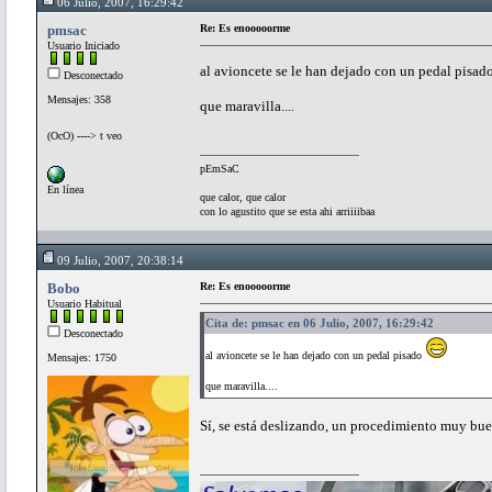
06 Julio, 2007, 16:29:42
pmsac
Re: Es enooooorme
Usuario Iniciado
al avioncete se le han dejado con un pedal pisad
Desconectado
Mensajes: 358
que maravilla....
(OcO) ----> t veo
pEmSaC
En línea
que calor, que calor
con lo agustito que se esta ahi arriiiibaa
09 Julio, 2007, 20:38:14
Bobo
Re: Es enooooorme
Usuario Habitual
Cita de: pmsac en 06 Julio, 2007, 16:29:42
Desconectado
al avioncete se le han dejado con un pedal pisado
Mensajes: 1750
que maravilla....
Sí, se está deslizando, un procedimiento muy bue