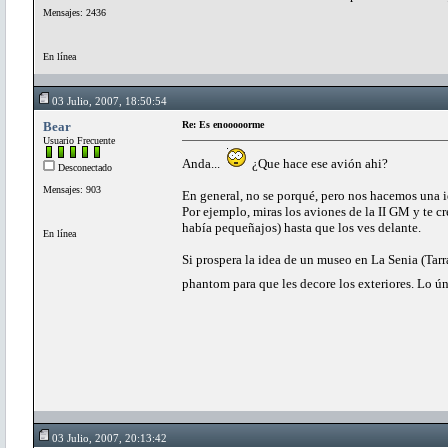
Mensajes: 2436
En línea
03 Julio, 2007, 18:50:54
Bear
Re: Es enooooorme
Usuario Frecuente
Anda...
¿Que hace ese avión ahi?
Desconectado
Mensajes: 903
En general, no se porqué, pero nos hacemos una 
Por ejemplo, miras los aviones de la II GM y te c
había pequeñajos) hasta que los ves delante.
En línea
Si prospera la idea de un museo en La Senia (Tar
phantom para que les decore los exteriores. Lo ú
03 Julio, 2007, 20:13:42