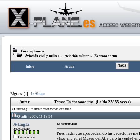
Foro x-plane.es
Aviación civil y militar
»
Aviación militar
»
Es enooooorme
TAGS
Inicio
Ayuda
Páginas: [
1
]
Ir Abajo
Autor
Tema: Es enooooorme (Leído 25855 veces)
0 Usuarios y 1 Visitante están viendo este tema.
03 Julio, 2007, 18:19:34
AvEngEr
Es enooooorme
Superusuario
Pues nada, que aprovechando las vacaciones me h
Desconectado
visto uno en el Museo del Aire pero la verdad es