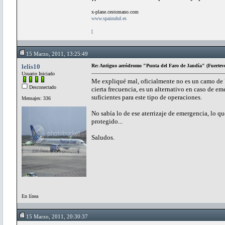
x-plane.cestomano.com
www.spainuhd.es
[
15 Marzo, 2011, 13:25:49
lelis10
Re: Antiguo aeródromo "Punta del Faro de Jandía" (Fuertev
Usuario Iniciado
Me expliqué mal, oficialmente no es un camo de U
Desconectado
cierta frecuencia, es un alternativo en caso de 
suficientes para este tipo de operaciones.
Mensajes: 336
No sabía lo de ese aterrizaje de emergencia, lo qu
protegido...
Saludos.
En línea
15 Marzo, 2011, 20:30:37