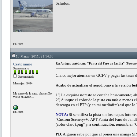
Saludos.
En línea
15 Marzo, 2011, 21:14:03
Cestomano
Re: Antiguo aeródromo "Punta del Faro de Jandía" (Fuertev
Superusuario
Claro, mejor aterrizar en GCFV y pagar las tasas
Desconectado
Mensajes: 5484
Acabo de actualizar el aeródromo a la versión
bet
Me cansé de la capa; ahora sólo
1º) La esquina noreste se cortaba bruscamente; ah
vuelo en avión...
2º) Aunque el color de la pista era más o menos el
descarga en el FTP (y en mi mediafire) así que lo
En línea
NOTA:
Si se utiliza la pista sin los mapas fotorre
"Custom Scenery/+0 APT Punta del Faro de Jandi
(color claro).png" y, a continuación, renombrar "
PD:
Alguien sabe por qué al poner una manga SIN 