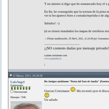
Y no miento si digo que he rearrancado hoy el x
En fin, he conseguido que la textura de la pista s
ver si les aparece bien o cortada/repetida o de a
Saludos! :-)
(si se tienen instalados los mapas de ortofotos re
«
Última modificación: 29 Abril, 2011, 11:24:49 por Cestomano
¡¡NO contesto dudas por mensaje privado!
x-plane.cestomano.com
www.spainuhd.es
[
12 Marzo, 2011, 20:20:58
LuisAngel
Re: Antiguo aeródromo "Punta del Faro de Jandía" (Fuertev
Superusuario
Gracias Cestomano
. Me reventó ayer el disc
Desconectado
Mensajes: 7446
Un saludo