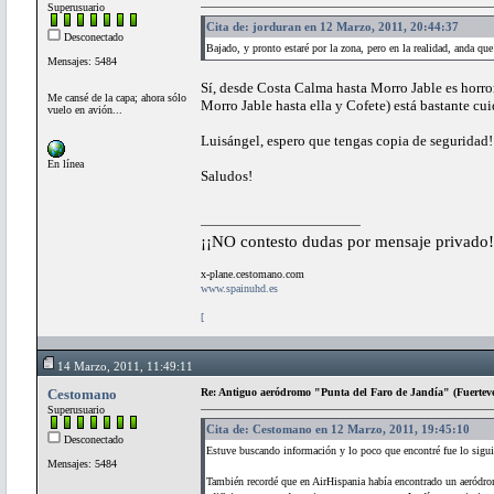
Superusuario
Cita de: jorduran en 12 Marzo, 2011, 20:44:37
Desconectado
Bajado, y pronto estaré por la zona, pero en la realidad, anda que
Mensajes: 5484
Sí, desde Costa Calma hasta Morro Jable es horroro
Me cansé de la capa; ahora sólo
Morro Jable hasta ella y Cofete) está bastante cui
vuelo en avión...
Luisángel, espero que tengas copia de seguridad!
En línea
Saludos!
¡¡NO contesto dudas por mensaje privado!
x-plane.cestomano.com
www.spainuhd.es
[
14 Marzo, 2011, 11:49:11
Cestomano
Re: Antiguo aeródromo "Punta del Faro de Jandía" (Fuertev
Superusuario
Cita de: Cestomano en 12 Marzo, 2011, 19:45:10
Desconectado
Estuve buscando información y lo poco que encontré fue lo sigu
Mensajes: 5484
También recordé que en AirHispania había encontrado un aeródrom