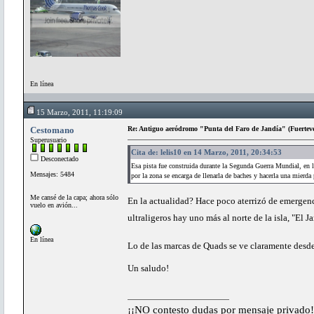
En línea
15 Marzo, 2011, 11:19:09
Cestomano
Re: Antiguo aeródromo "Punta del Faro de Jandía" (Fuertev
Superusuario
Cita de: lelis10 en 14 Marzo, 2011, 20:34:53
Desconectado
Esa pista fue construida durante la Segunda Guerra Mundial, en l
Mensajes: 5484
por la zona se encarga de llenarla de baches y hacerla una mierda p
Me cansé de la capa; ahora sólo
En la actualidad? Hace poco aterrizó de emergenci
vuelo en avión...
ultraligeros hay uno más al norte de la isla, "El 
En línea
Lo de las marcas de Quads se ve claramente desd
Un saludo!
¡¡NO contesto dudas por mensaje privado!