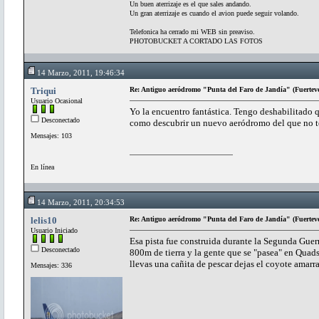
Un buen aterrizaje es el que sales andando.
Un gran aterrizaje es cuando el avion puede seguir volando.
Telefonica ha cerrado mi WEB sin preaviso.
PHOTOBUCKET A CORTADO LAS FOTOS
14 Marzo, 2011, 19:46:34
Triqui
Re: Antiguo aeródromo "Punta del Faro de Jandía" (Fuertev
Usuario Ocasional
Yo la encuentro fantástica. Tengo deshabilitado qu
Desconectado
como descubrir un nuevo aeródromo del que no ten
Mensajes: 103
En línea
14 Marzo, 2011, 20:34:53
lelis10
Re: Antiguo aeródromo "Punta del Faro de Jandía" (Fuertev
Usuario Iniciado
Esa pista fue construida durante la Segunda Guer
Desconectado
800m de tierra y la gente que se "pasea" en Quads 
llevas una cañita de pescar dejas el coyote amarra
Mensajes: 336