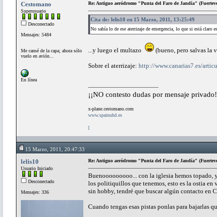
Cestomano
Re: Antiguo aeródromo "Punta del Faro de Jandía" (Fuertev
Superusuario
Cita de: lelis10 en 15 Marzo, 2011, 13:25:49
Desconectado
No sabía lo de ese aterrizaje de emergencia, lo que si está claro e
Mensajes: 5484
...y luego el multazo
(bueno, pero salvas la v
Me cansé de la capa; ahora sólo
vuelo en avión...
Sobre el aterrizaje:
http://www.canarias7.es/arti
En línea
¡¡NO contesto dudas por mensaje privado!
x-plane.cestomano.com
www.spainuhd.es
[
15 Marzo, 2011, 20:47:33
lelis10
Re: Antiguo aeródromo "Punta del Faro de Jandía" (Fuertev
Usuario Iniciado
Buenooooooooo... con la iglesia hemos topado, ya
Desconectado
los politiquillos que tenemos, esto es la ostia 
sin hobby, tendré que buscar algún contacto en Cas
Mensajes: 336
Cuando tengas esas pistas ponlas para bajarlas q