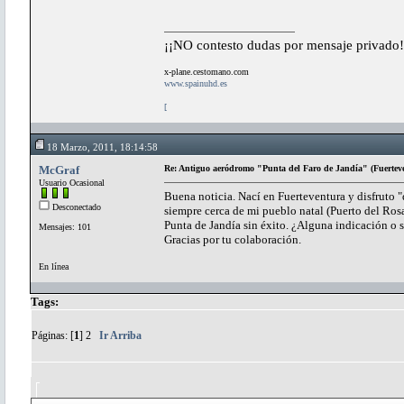
¡¡NO contesto dudas por mensaje privado!
x-plane.cestomano.com
www.spainuhd.es
[
18 Marzo, 2011, 18:14:58
McGraf
Re: Antiguo aeródromo "Punta del Faro de Jandía" (Fuertev
Usuario Ocasional
Buena noticia. Nací en Fuerteventura y disfruto "da
Desconectado
siempre cerca de mi pueblo natal (Puerto del Ros
Punta de Jandía sin éxito. ¿Alguna indicación o 
Mensajes: 101
Gracias por tu colaboración.
En línea
Tags:
Páginas: [
1
]
2
Ir Arriba