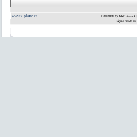
www.x-plane.es
.
Powered by SMF 1.1.21
Página creada en