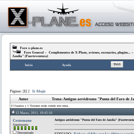
Foro x-plane.es
Foro General
»
Complementos de X-Plane, aviones, escenarios, plugins...
Jandía" (Fuerteventura)
TAGS
Inicio
Ayuda
Páginas: [
1
]
2
Ir Abajo
Autor
Tema: Antiguo aeródromo "Punta del Faro de Ja
0 Usuarios y 1 Visitante están viendo este tema.
12 Marzo, 2011, 19:45:10
Cestomano
Antiguo aeródromo "Punta del Faro de Jandía" (Fuerteventu
Superusuario
------------------------------------------------------------------
Desconectado
EDITADO:
Enlace al hilo con las últimas versi