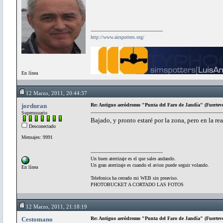
http://www.airspotters.org/
En línea
12 Marzo, 2011, 20:44:37
jorduran
Re: Antiguo aeródromo "Punta del Faro de Jandía" (Fuertev
Superusuario
Bajado, y pronto estaré por la zona, pero en la re
Desconectado
Mensajes: 9991
Un buen aterrizaje es el que sales andando.
Un gran aterrizaje es cuando el avion puede seguir volando.
En línea
Telefonica ha cerrado mi WEB sin preaviso.
PHOTOBUCKET A CORTADO LAS FOTOS
12 Marzo, 2011, 21:18:19
Cestomano
Re: Antiguo aeródromo "Punta del Faro de Jandía" (Fuertev