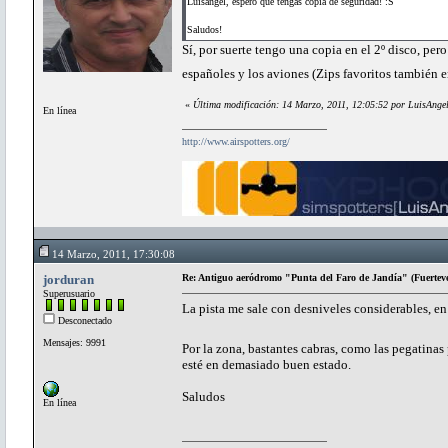
Luisángel, espero que tengas copia de seguridad! :S
Saludos!
Sí, por suerte tengo una copia en el 2º disco, per
españoles y los aviones (Zips favoritos también e
«
Última modificación: 14 Marzo, 2011, 12:05:52 por LuisAnge
En línea
http://www.airspotters.org/
14 Marzo, 2011, 17:30:08
jorduran
Re: Antiguo aeródromo "Punta del Faro de Jandía" (Fuertev
Superusuario
La pista me sale con desniveles considerables, en
Desconectado
Mensajes: 9991
Por la zona, bastantes cabras, como las pegatina
esté en demasiado buen estado.
Saludos
En línea