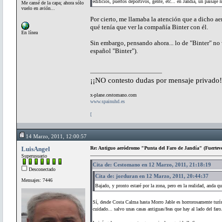
edificios, puertos deportivos, gente, etc... en Jandía, un paisaje 
Me cansé de la capa; ahora sólo
vuelo en avión...
Por cierto, me llamaba la atención que a dicho a
qué tenía que ver la compañía Binter con él.
En línea
Sin embargo, pensando ahora... lo de "Binter" no
español "Binter").
¡¡NO contesto dudas por mensaje privado!
x-plane.cestomano.com
www.spainuhd.es
[
14 Marzo, 2011, 12:00:57
LuisAngel
Re: Antiguo aeródromo "Punta del Faro de Jandía" (Fuertev
Superusuario
Cita de: Cestomano en 12 Marzo, 2011, 21:18:19
Desconectado
Cita de: jorduran en 12 Marzo, 2011, 20:44:37
Mensajes: 7446
Bajado, y pronto estaré por la zona, pero en la realidad, anda qu
Sí, desde Costa Calma hasta Morro Jable es horrorosamente turísti
cuidado... salvo unas casas antiguas/feas que hay al lado del faro