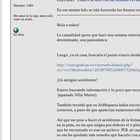
Mensajes: 5484
En ese mismo hilo se irán haciendo los futuros co
------------------------------------------------------------------
Me cansé de la capa; ahora sólo
vuelo en avión...
Hola a todos!
La casualidad quiso que hace una semana estuvier
En línea
determinado, una panorámica:
Luego, ya en casa, buscaría el punto exacto desde
http://visor.grafcan.es/visorweb/default.php?
svc=svcOrtofoto&lat=28.087845260067326&l
¡Un antiguo aeródromo!
Estuve buscando información y lo poco que encon
(apartado Villa Winter).
También recordé que en AirHispania había encont
correctos, a parte de que aparecían numerosos edif
Así que me puse a hacer el aeródromo de la forma 
en la pista, no las que asigna por defecto el x-plan
que he encontrado es usar un archivo .POL al cual 
no me ha quedado más remedio que hacerlo con 