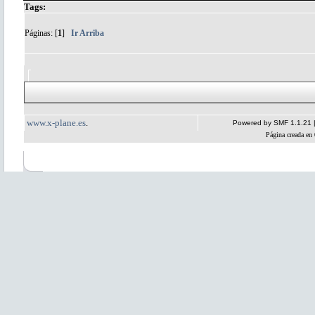
Tags:
Páginas: [
1
]
Ir Arriba
www.x-plane.es
.
Powered by SMF 1.1.21
Página creada en