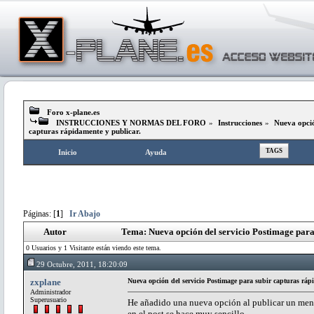
Foro x-plane.es
INSTRUCCIONES Y NORMAS DEL FORO
»
Instrucciones
»
Nueva opció
capturas rápidamente y publicar.
TAGS
Inicio
Ayuda
Páginas: [
1
]
Ir Abajo
Autor
Tema: Nueva opción del servicio Postimage para
0 Usuarios y 1 Visitante están viendo este tema.
29 Octubre, 2011, 18:20:09
zxplane
Nueva opción del servicio Postimage para subir capturas ráp
Administrador
Superusuario
He añadido una nueva opción al publicar un mens
en el post se hace muy sencillo.