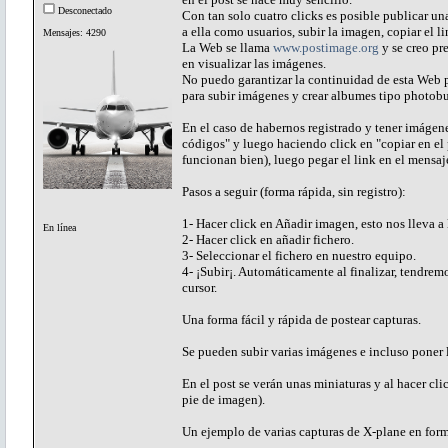
Desconectado
Con tan solo cuatro clicks es posible publicar u
a ella como usuarios, subir la imagen, copiar el li
Mensajes: 4290
La Web se llama
www.postimage.org
y se creo pre
en visualizar las imágenes.
No puedo garantizar la continuidad de esta Web p
para subir imágenes y crear albumes tipo photob
En el caso de habernos registrado y tener imágen
códigos" y luego haciendo click en "copiar en el 
funcionan bien), luego pegar el link en el mensaje
Pasos a seguir (forma rápida, sin registro):
1- Hacer click en Añadir imagen, esto nos lleva 
En línea
2- Hacer click en añadir fichero.
3- Seleccionar el fichero en nuestro equipo.
4- ¡Subir¡. Automáticamente al finalizar, tendrem
cursor.
Una forma fácil y rápida de postear capturas.
Se pueden subir varias imágenes e incluso poner l
En el post se verán unas miniaturas y al hacer cli
pie de imagen).
Un ejemplo de varias capturas de X-plane en fo