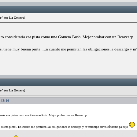
ro" (en La Gomera)
Pero consideraría esa pista como una Gomera-Bush. Mejor probar con un Beaver :p.
ás, tiene muy buena pinta!. En cuanto me permitan las obligaciones la descargo y
ro" (en La Gomera)
9:42:16
eraría esa pista como una Gomera-Bush. Mejor probar con un Beaver :p.
uy buena pinta!. En cuanto me permitan las obligaciones la descargo y m'estrompo arevolcándome pa bajo