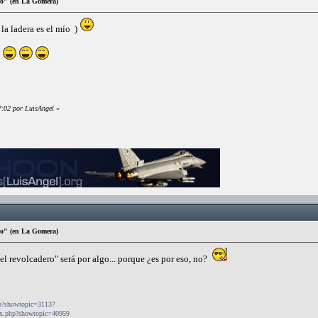
ro" (en La Gomera)
 la ladera es el mío )
a
7:02 por LuisAngel
»
ro" (en La Gomera)
"el revolcadero" será por algo... porque ¿es por eso, no?
php?showtopic=31137
dex.php?showtopic=40959