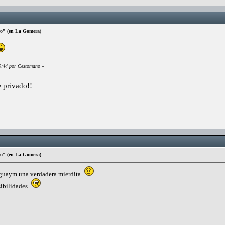
ro" (en La Gomera)
49:44 por Cestomano
»
 privado!!
ro" (en La Gomera)
uguaym una verdadera mierdita
sibilidades