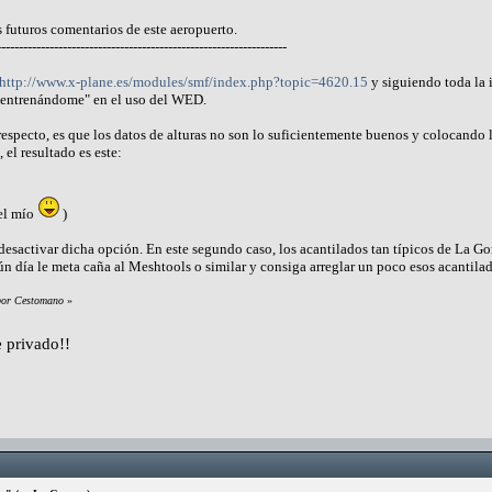
 futuros comentarios de este aeropuerto.
------------------------------------------------------------------
http://www.x-plane.es/modules/smf/index.php?topic=4620.15
y siguiendo toda la 
"entrenándome" en el uso del WED.
specto, es que los datos de alturas no son lo suficientemente buenos y colocando l
 el resultado es este:
 el mío
)
sactivar dicha opción. En este segundo caso, los acantilados tan típicos de La Gom
n día le meta caña al Meshtools o similar y consiga arreglar un poco esos acantilad
 por Cestomano
»
 privado!!