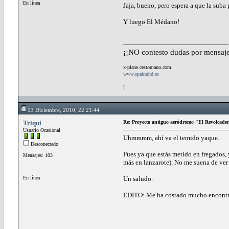
En línea
Jaja, bueno, pero espera a que la suba
Y luego El Médano!
¡¡NO contesto dudas por mensaje
x-plane.cestomano.com
www.spainuhd.es
[
13 Diciembre, 2010, 22:21:44
Triqui
Re: Proyecto antiguo aeródromo "El Revolcade
Usuario Ocasional
Uhmmmm, ahí va el temido yaque.
Desconectado
Pues ya que estás metido en fregados, 
Mensajes: 103
más en lanzarote). No me suena de ver
En línea
Un saludo.
EDITO: Me ha costado mucho encontra