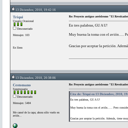
13 Diciembre, 2010, 19:42:16
Triqui
Re: Proyecto antiguo aeródromo "El Revolcade
Usuario Ocasional
En tres palabras, GU A U!
Desconectado
Muy buena la toma con el avión...... 
Mensajes: 103
Gracias por aceptar la petición. Adem
En línea
13 Diciembre, 2010, 20:38:06
Cestomano
Re: Proyecto antiguo aeródromo "El Revolcade
Superusuario
Cita de: Triqui en 13 Diciembre, 2010, 1
Desconectado
En tres palabras, GU A U!
Mensajes: 5484
Muy buena la toma con el avión...... Pero consid
Me cansé de la capa; ahora sólo vuelo en
avión...
Gracias por aceptar la petición. Además, tiene m