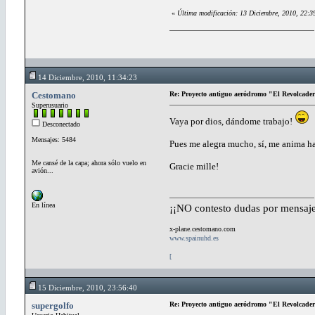
«
Última modificación: 13 Diciembre, 2010, 22:3
14 Diciembre, 2010, 11:34:23
Cestomano
Re: Proyecto antiguo aeródromo "El Revolcade
Superusuario
Vaya por dios, dándome trabajo!
Desconectado
Mensajes: 5484
Pues me alegra mucho, sí, me anima hac
Me cansé de la capa; ahora sólo vuelo en
Gracie mille!
avión...
En línea
¡¡NO contesto dudas por mensaje
x-plane.cestomano.com
www.spainuhd.es
[
15 Diciembre, 2010, 23:56:40
supergolfo
Re: Proyecto antiguo aeródromo "El Revolcade