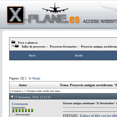
Foro x-plane.es
Taller de proyectos
»
Proyectos Escenarios
»
Proyecto antiguo aeródrom
Inicio
Ayuda
Páginas: [
1
]
2
Ir Abajo
Autor
Tema: Proyecto antiguo aeródromo "E
0 Usuarios y 1 Visitante están viendo este tema.
13 Diciembre, 2010, 12:12:55
Cestomano
Proyecto antiguo aeródromo "El Revolcadero" 
Superusuario
---------------------------------------------------
Desconectado
EDITADO:
Enlace al hilo con las úl