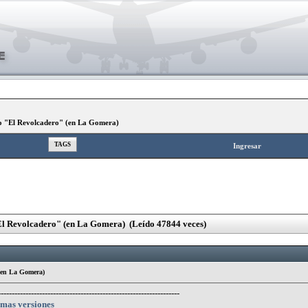
o "El Revolcadero" (en La Gomera)
TAGS
Ingresar
l Revolcadero" (en La Gomera) (Leído 47844 veces)
(en La Gomera)
------------------------------------------------------------------
timas versiones