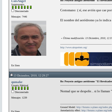
LuisAngel
Re: Proyecto antiguo aeródromo "El Revolcade
Superusuario
Cestomano: ( sí, ese avión que cae por
Desconectado
Mensajes: 7446
El nombre del aeródromo ya lo indic
«
Última modificación: 13 Diciembre, 2010, 12:3
http://www.airspotters.org/
En línea
13 Diciembre, 2010, 12:29:27
qumake
Re: Proyecto antiguo aeródromo "El Revolcade
Usuario Habitual
Normal que se despeñe... si lo llaman 
Desconectado
Mensajes: 1239
Ground Model:
http://forums.x-plane.org/index.
Aeroelasticity effect:
http://forums.x-plane.org/in
En línea