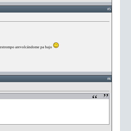
#5
 m'estrompo arevolcándome pa bajo
#6