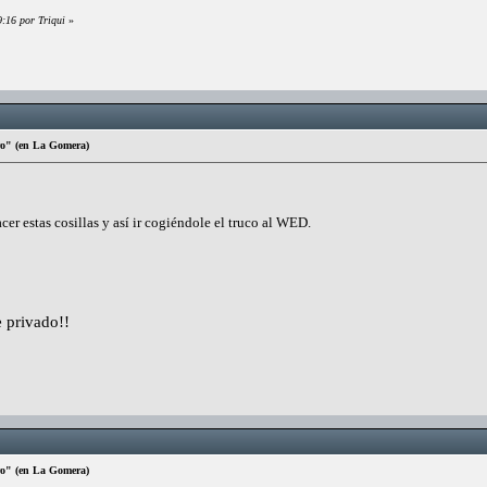
9:16 por Triqui
»
ro" (en La Gomera)
er estas cosillas y así ir cogiéndole el truco al WED.
 privado!!
ro" (en La Gomera)