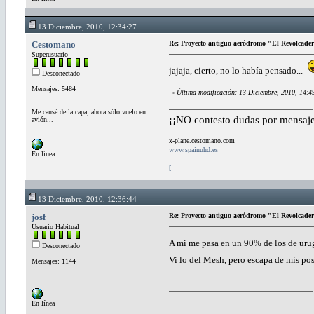
13 Diciembre, 2010, 12:34:27
Cestomano
Re: Proyecto antiguo aeródromo "El Revolcade
Superusuario
jajaja, cierto, no lo había pensado...
Desconectado
Mensajes: 5484
«
Última modificación: 13 Diciembre, 2010, 14:
Me cansé de la capa; ahora sólo vuelo en
¡¡NO contesto dudas por mensaje
avión...
x-plane.cestomano.com
www.spainuhd.es
En línea
[
13 Diciembre, 2010, 12:36:44
josf
Re: Proyecto antiguo aeródromo "El Revolcade
Usuario Habitual
A mi me pasa en un 90% de los de ur
Desconectado
Vi lo del Mesh, pero escapa de mis po
Mensajes: 1144
En línea