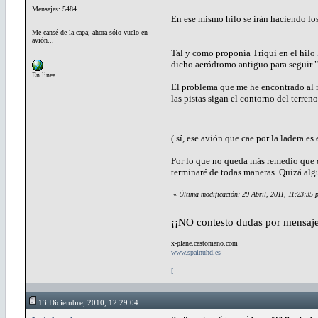
Mensajes: 5484
En ese mismo hilo se irán haciendo los
---------------------------------------------------
Me cansé de la capa; ahora sólo vuelo en
avión...
Tal y como proponía Triqui en el hilo
dicho aeródromo antiguo para seguir 
En línea
El problema que me he encontrado al re
las pistas sigan el contorno del terreno,
( sí, ese avión que cae por la ladera es
Por lo que no queda más remedio que de
terminaré de todas maneras. Quizá algú
«
Última modificación: 29 Abril, 2011, 11:23:35
¡¡NO contesto dudas por mensaje
x-plane.cestomano.com
www.spainuhd.es
[
13 Diciembre, 2010, 12:29:04