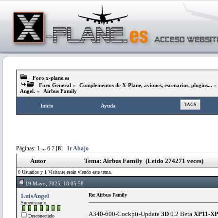
Foro x-plane.es
Foro General
»
Complementos de X-Plane, aviones, escenarios, plugins...
Angel.
»
Airbus Family
TAGS
Inicio
Ayuda
Páginas:
1
...
6
7
[
8
]
Ir Abajo
Autor
Tema: Airbus Family (Leído 274271 veces)
0 Usuarios y 1 Visitante están viendo este tema.
19 Mayo, 2025, 18:05:58
LuisAngel
Re: Airbus Family
Superusuario
A340-600-Cockpit-Update
3D
0.2 Beta
XP11-X
Desconectado