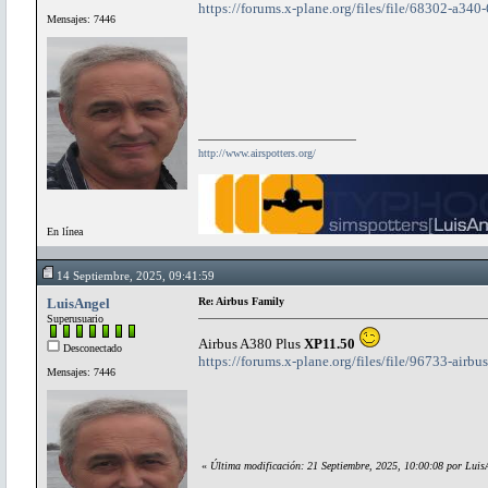
https://forums.x-plane.org/files/file/68302-a340
Mensajes: 7446
http://www.airspotters.org/
En línea
14 Septiembre, 2025, 09:41:59
LuisAngel
Re: Airbus Family
Superusuario
Airbus A380 Plus
XP11.50
Desconectado
https://forums.x-plane.org/files/file/96733-airbu
Mensajes: 7446
«
Última modificación: 21 Septiembre, 2025, 10:00:08 por Luis