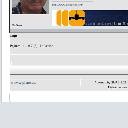
http://www.airspotters.org/
En línea
Tags:
Páginas:
1
...
6
7
[
8
]
Ir Arriba
www.x-plane.es
.
Powered by SMF 1.1.21
Página creada en