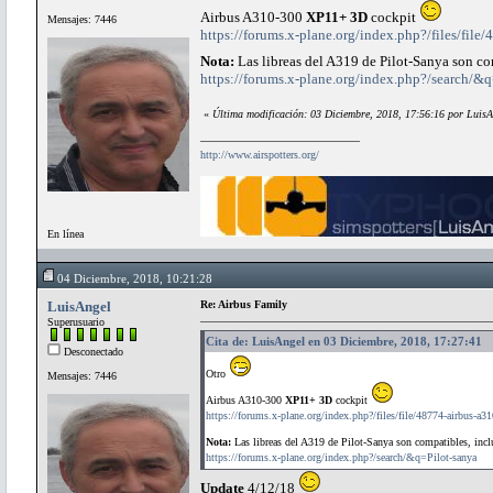
Airbus A310-300
XP11+ 3D
cockpit
Mensajes: 7446
https://forums.x-plane.org/index.php?/files/file
Nota:
Las libreas del A319 de Pilot-Sanya son com
https://forums.x-plane.org/index.php?/search/&q
«
Última modificación: 03 Diciembre, 2018, 17:56:16 por LuisA
http://www.airspotters.org/
En línea
04 Diciembre, 2018, 10:21:28
LuisAngel
Re: Airbus Family
Superusuario
Cita de: LuisAngel en 03 Diciembre, 2018, 17:27:41
Desconectado
Otro
Mensajes: 7446
Airbus A310-300
XP11+ 3D
cockpit
https://forums.x-plane.org/index.php?/files/file/48774-airbus-a3
Nota:
Las libreas del A319 de Pilot-Sanya son compatibles, inclui
https://forums.x-plane.org/index.php?/search/&q=Pilot-sanya
Update
4/12/18