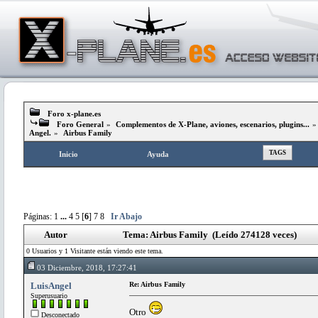
Foro x-plane.es
Foro General
»
Complementos de X-Plane, aviones, escenarios, plugins...
Angel.
»
Airbus Family
TAGS
Inicio
Ayuda
Páginas:
1
...
4
5
[
6
]
7
8
Ir Abajo
Autor
Tema: Airbus Family (Leído 274128 veces)
0 Usuarios y 1 Visitante están viendo este tema.
03 Diciembre, 2018, 17:27:41
LuisAngel
Re: Airbus Family
Superusuario
Otro
Desconectado