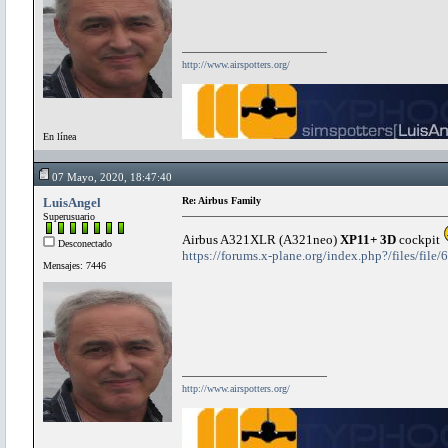
http://www.airspotters.org/
En línea
07 Mayo, 2020, 18:47:40
LuisAngel
Re: Airbus Family
Superusuario
Airbus A321XLR (A321neo)
XP11+ 3D
cockpit
Desconectado
https://forums.x-plane.org/index.php?/files/file
Mensajes: 7446
http://www.airspotters.org/