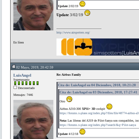
Update
2/02/19
Update
3/02/19
http://www.airspotters.org/
En línea
02 Mayo, 2019, 20:42:59
LuisAngel
Re: Airbus Family
Superusuario
Cita de: LuisAngel en 04 Diciembre, 2018, 10:21:28
Desconectado
Cita de: LuisAngel en 03 Diciembre, 2018, 17:27:41
Mensajes: 7446
Otro
Airbus A310-300
XP11+ 3D
cockpit
https://forums.x-plane.org/index.php?/files/file/48774-airbus-a
Nota:
Las libreas del A319 de Pilot-Sanya son compatibles, incl
https://forums.x-plane.org/index.php?/search/&q=Pilot-sanya
Update
4/12/18