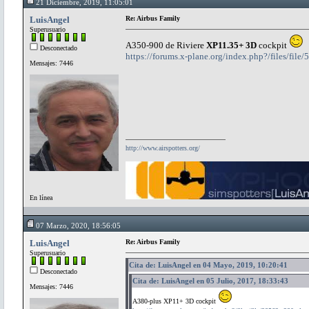
21 Diciembre, 2019, 11:05:01
LuisAngel
Re: Airbus Family
Superusuario
A350-900 de Riviere
XP11.35+ 3D
cockpit
Desconectado
https://forums.x-plane.org/index.php?/files/fi
Mensajes: 7446
http://www.airspotters.org/
En línea
07 Marzo, 2020, 18:56:05
LuisAngel
Re: Airbus Family
Superusuario
Cita de: LuisAngel en 04 Mayo, 2019, 10:20:41
Desconectado
Cita de: LuisAngel en 05 Julio, 2017, 18:33:43
Mensajes: 7446
A380-plus XP11+ 3D cockpit