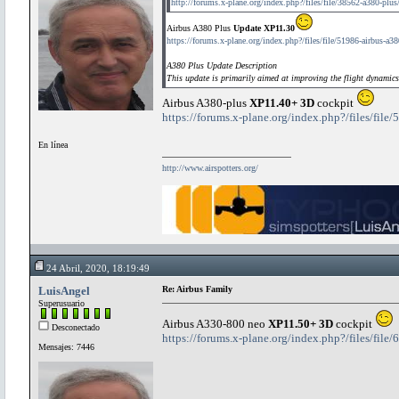
http://forums.x-plane.org/index.php?/files/file/38562-a380-plus
Airbus A380 Plus
Update XP11.30
https://forums.x-plane.org/index.php?/files/file/51986-airbus-a38
A380 Plus Update Description
This update is primarily aimed at improving the flight dynamics 
Airbus A380-plus
XP11.40+ 3D
cockpit
https://forums.x-plane.org/index.php?/files/file
En línea
http://www.airspotters.org/
24 Abril, 2020, 18:19:49
LuisAngel
Re: Airbus Family
Superusuario
Airbus A330-800 neo
XP11.50+ 3D
cockpit
Desconectado
https://forums.x-plane.org/index.php?/files/file
Mensajes: 7446