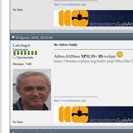
http://www.airspotters.org/
En línea
26 Agosto, 2019, 18:21:04
LuisAngel
Re: Airbus Family
Superusuario
Airbus A320neo
XP11.35+ 3D
cockpit
Desconectado
https://forums.x-plane.org/index.php?/files/fi
Mensajes: 7446
http://www.airspotters.org/
En línea