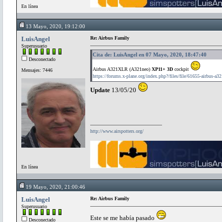
En línea
13 Mayo, 2020, 19:12:00
LuisAngel
Re: Airbus Family
Superusuario
Cita de: LuisAngel en 07 Mayo, 2020, 18:47:40
Desconectado
Airbus A321XLR (A321neo)
XP11+ 3D
cockpit
Mensajes: 7446
https://forums.x-plane.org/index.php?/files/file/61655-airbus-a32
Update
13/05/20
http://www.airspotters.org/
En línea
19 Mayo, 2020, 21:00:46
LuisAngel
Re: Airbus Family
Superusuario
Este se me había pasado
Desconectado