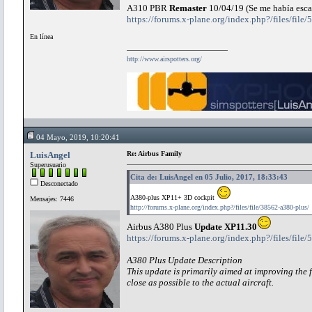
A310 PBR
Remaster
10/04/19 (Se me había esc
https://forums.x-plane.org/index.php?/files/file
En línea
http://www.airspotters.org/
04 Mayo, 2019, 10:20:41
LuisAngel
Re: Airbus Family
Superusuario
Cita de: LuisAngel en 05 Julio, 2017, 18:33:43
Desconectado
A380-plus XP11+ 3D cockpit
Mensajes: 7446
http://forums.x-plane.org/index.php?/files/file/38562-a380-plus/
Airbus A380 Plus
Update XP11.30
https://forums.x-plane.org/index.php?/files/file
A380 Plus Update Description
This update is primarily aimed at improving the f
close as possible to the actual aircraft.