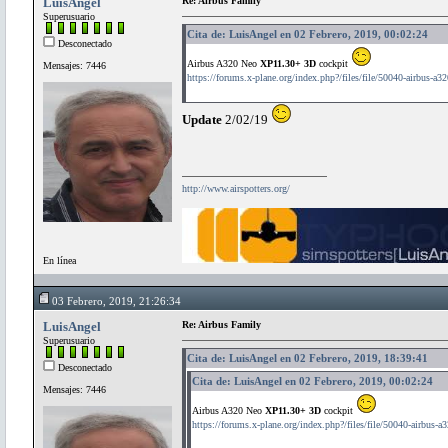
LuisAngel
Re: Airbus Family
Superusuario
Cita de: LuisAngel en 02 Febrero, 2019, 00:02:24
Desconectado
Airbus A320 Neo
XP11.30+ 3D
cockpit
Mensajes: 7446
https://forums.x-plane.org/index.php?/files/file/50040-airbus-a3
Update
2/02/19
http://www.airspotters.org/
En línea
03 Febrero, 2019, 21:26:34
LuisAngel
Re: Airbus Family
Superusuario
Cita de: LuisAngel en 02 Febrero, 2019, 18:39:41
Desconectado
Cita de: LuisAngel en 02 Febrero, 2019, 00:02:24
Mensajes: 7446
Airbus A320 Neo
XP11.30+ 3D
cockpit
https://forums.x-plane.org/index.php?/files/file/50040-airbus-a