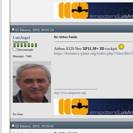
02 Febrero, 2019, 00:02:24
LuisAngel
Re: Airbus Family
Superusuario
Airbus A320 Neo
XP11.30+ 3D
cockpit
Desconectado
https://forums.x-plane.org/index.php?/files/file
Mensajes: 7446
http://www.airspotters.org/
En línea
02 Febrero, 2019, 18:39:41