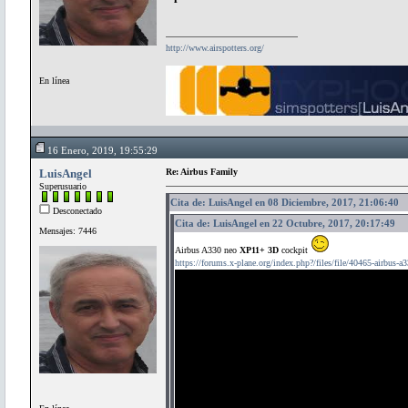
http://www.airspotters.org/
En línea
16 Enero, 2019, 19:55:29
LuisAngel
Re: Airbus Family
Superusuario
Cita de: LuisAngel en 08 Diciembre, 2017, 21:06:40
Desconectado
Cita de: LuisAngel en 22 Octubre, 2017, 20:17:49
Mensajes: 7446
Airbus A330 neo
XP11+ 3D
cockpit
https://forums.x-plane.org/index.php?/files/file/40465-airbus-a