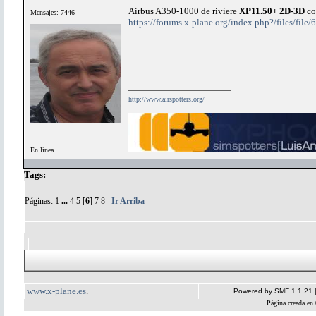
Airbus A350-1000 de riviere
XP11.50+ 2D-3D
co
Mensajes: 7446
https://forums.x-plane.org/index.php?/files/file
http://www.airspotters.org/
En línea
Tags:
Páginas:
1
...
4
5
[
6
]
7
8
Ir Arriba
www.x-plane.es
.
Powered by SMF 1.1.21
Página creada en