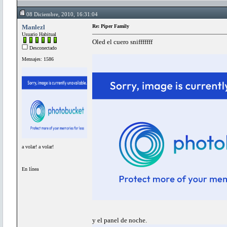
08 Diciembre, 2010, 16:31:04
Manlezl
Re: Piper Family
Usuario Habitual
Oled el cuero snifffffff
Desconectado
Mensajes: 1586
a volar! a volar!
En línea
y el panel de noche.