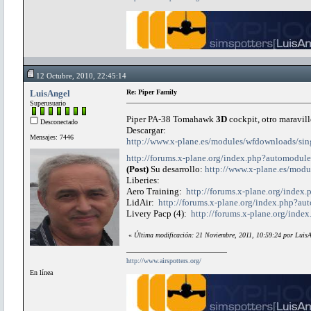
12 Octubre, 2010, 22:45:14
LuisAngel
Re: Piper Family
Superusuario
Piper PA-38 Tomahawk
3D
cockpit, otro maravil
Desconectado
Descargar:
Mensajes: 7446
http://www.x-plane.es/modules/wfdownloads/sin
http://forums.x-plane.org/index.php?automod
(Post)
Su desarrollo:
http://www.x-plane.es/modu
Liberies:
Aero Training:
http://forums.x-plane.org/ind
LidAir:
http://forums.x-plane.org/index.php?
Livery Pacp (4):
http://forums.x-plane.org/in
«
Última modificación: 21 Noviembre, 2011, 10:59:24 por Luis
http://www.airspotters.org/
En línea