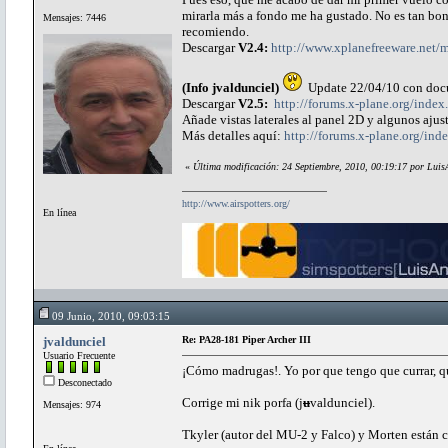
mirarla más a fondo me ha gustado. No es tan boni
Mensajes: 7446
recomiendo.
Descargar
V2.4:
http://www.xplanefreeware.net
(Info jvaldunciel)
Update 22/04/10 con docu
Descargar
V2.5:
http://forums.x-plane.org/ind
Añade vistas laterales al panel 2D y algunos ajus
Más detalles aquí:
http://forums.x-plane.org/
«
Última modificación: 24 Septiembre, 2010, 00:19:17 por Luis
http://www.airspotters.org/
En línea
09 Junio, 2010, 09:03:15
jvaldunciel
Re: PA28-181 Piper Archer III
Usuario Frecuente
¡Cómo madrugas!. Yo por que tengo que currar, qu
Desconectado
Corrige mi nik porfa (j
u
valdunciel).
Mensajes: 974
Tkyler (autor del MU-2 y Falco) y Morten están 