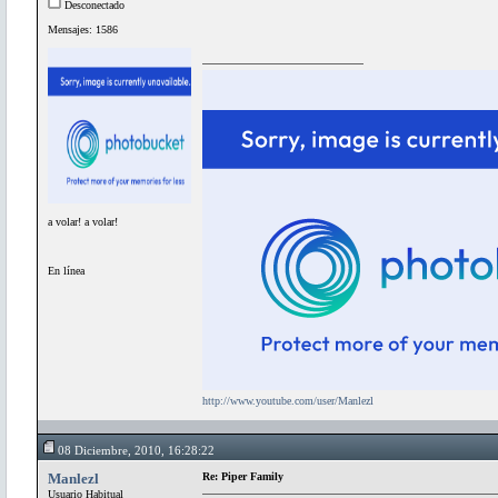
Desconectado
Mensajes: 1586
a volar! a volar!
En línea
http://www.youtube.com/user/Manlezl
08 Diciembre, 2010, 16:28:22
Manlezl
Re: Piper Family
Usuario Habitual