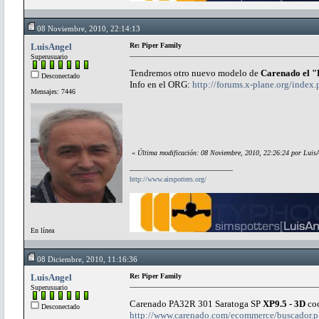
08 Noviembre, 2010, 22:14:13
LuisAngel
Re: Piper Family
Superusuario
Tendremos otro nuevo modelo de
Carenado el 
Desconectado
Info en el ORG:
http://forums.x-plane.org/in
Mensajes: 7446
«
Última modificación: 08 Noviembre, 2010, 22:26:24 por Luis
http://www.airspotters.org/
En línea
08 Diciembre, 2010, 11:16:36
LuisAngel
Re: Piper Family
Superusuario
Carenado PA32R 301 Saratoga SP
XP9.5 - 3D
co
Desconectado
http://www.carenado.com/ecommerce/buscador.