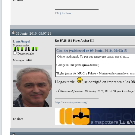
En línea
FAQ X-Plane
09 Junio, 2010, 09:07:21
LuisAngel
Re: PA28-181 Piper Archer III
Superusuario
Cita de: jvaldunciel en 09 Junio, 2010, 09:03:15
Desconectado
¡Cómo madrugas!. Yo por que tengo que currar, que si no...
Mensajes: 7446
Corrige mi nik porfa (j
u
valdunciel).
Tkyler (autor del MU-2 y Falco) y Morten están currando en una
Llegas tarde
, se corrigió en imprenta a las 
«
Última modificación: 09 Junio, 2010, 09:18:34 por LuisAngel
http://www.airspotters.org/
En línea