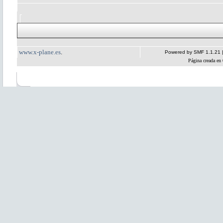
www.x-plane.es
.
Powered by SMF 1.1.21
Página creada en