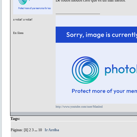
De todos modos creo que es un mal menor.
a volar! a volar!
En línea
http://www.youtube.com/user/Manlezl
Tags:
Páginas: [
1
]
2
3
...
10
Ir Arriba