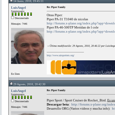
14 Junio, 2010, 19:45:11
LuisAngel
Re: Piper Family
Superusuario
Otras Piper:
Desconectado
Piper PA-31 T1040 de nicolas
http://forums.x-plane.org/index.php?app=down
Mensajes: 7446
Piper PA-46-500TP Meridan de l cole
http://forums.x-plane.org/index.php?app=down
«
Última modificación: 29 Agosto, 2010, 20:46:22 por LuisAnge
http://www.airspotters.org/
En línea
29 Agosto, 2010, 20:42:30
LuisAngel
Re: Piper Family
Superusuario
Piper Sport / Sport Cruiser de Rocket_Bird.
Es un
Desconectado
Descargar beta
:
http://forums.x-plane.org/in
Mensajes: 7446
Desarrollo ORG (Varios videos y mucha info):
ht