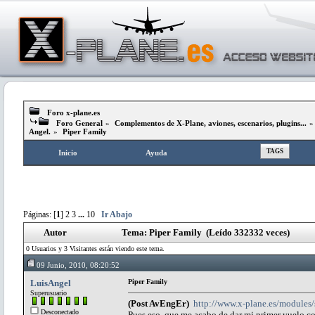
Foro x-plane.es
Foro General
»
Complementos de X-Plane, aviones, escenarios, plugins...
Angel.
»
Piper Family
TAGS
Inicio
Ayuda
Páginas: [
1
]
2
3
...
10
Ir Abajo
Autor
Tema: Piper Family (Leído 332332 veces)
0 Usuarios y 3 Visitantes están viendo este tema.
09 Junio, 2010, 08:20:52
LuisAngel
Piper Family
Superusuario
(Post AvEngEr)
http://www.x-plane.es/modules
Desconectado
Pues eso, que me acabo de dar mi primer vuelo c