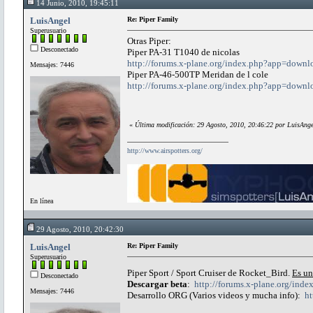
14 Junio, 2010, 19:45:11
LuisAngel
Re: Piper Family
Superusuario
Otras Piper:
Desconectado
Piper PA-31 T1040 de nicolas
http://forums.x-plane.org/index.php?app=down
Mensajes: 7446
Piper PA-46-500TP Meridan de l cole
http://forums.x-plane.org/index.php?app=down
«
Última modificación: 29 Agosto, 2010, 20:46:22 por LuisAnge
http://www.airspotters.org/
En línea
29 Agosto, 2010, 20:42:30
LuisAngel
Re: Piper Family
Superusuario
Piper Sport / Sport Cruiser de Rocket_Bird.
Es un
Desconectado
Descargar beta
:
http://forums.x-plane.org/in
Mensajes: 7446
Desarrollo ORG (Varios videos y mucha info):
ht