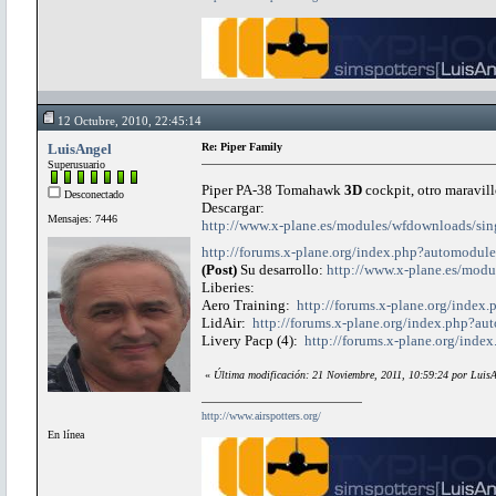
12 Octubre, 2010, 22:45:14
LuisAngel
Re: Piper Family
Superusuario
Piper PA-38 Tomahawk
3D
cockpit, otro maravil
Desconectado
Descargar:
Mensajes: 7446
http://www.x-plane.es/modules/wfdownloads/sin
http://forums.x-plane.org/index.php?automod
(Post)
Su desarrollo:
http://www.x-plane.es/modu
Liberies:
Aero Training:
http://forums.x-plane.org/ind
LidAir:
http://forums.x-plane.org/index.php?
Livery Pacp (4):
http://forums.x-plane.org/in
«
Última modificación: 21 Noviembre, 2011, 10:59:24 por Luis
http://www.airspotters.org/
En línea