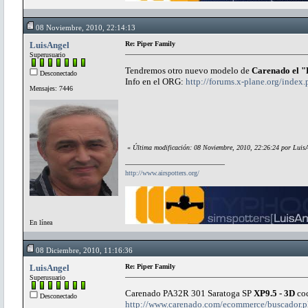
08 Noviembre, 2010, 22:14:13
LuisAngel
Re: Piper Family
Superusuario
Tendremos otro nuevo modelo de
Carenado el 
Desconectado
Info en el ORG:
http://forums.x-plane.org/in
Mensajes: 7446
«
Última modificación: 08 Noviembre, 2010, 22:26:24 por Luis
http://www.airspotters.org/
En línea
08 Diciembre, 2010, 11:16:36
LuisAngel
Re: Piper Family
Superusuario
Carenado PA32R 301 Saratoga SP
XP9.5 - 3D
co
Desconectado
http://www.carenado.com/ecommerce/buscador.