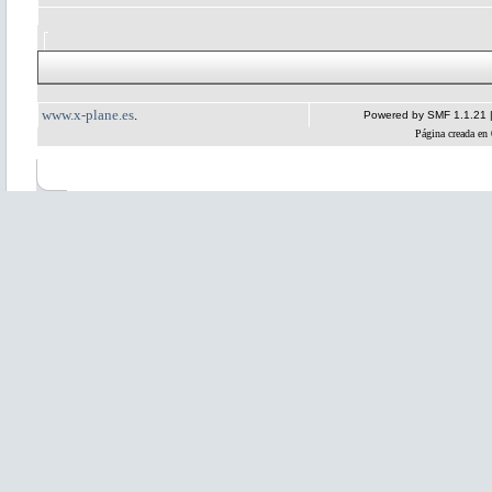
www.x-plane.es
.
Powered by SMF 1.1.21
Página creada en