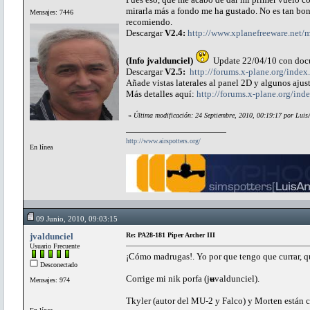
mirarla más a fondo me ha gustado. No es tan boni
Mensajes: 7446
recomiendo.
Descargar
V2.4:
http://www.xplanefreeware.net
(Info jvaldunciel)
Update 22/04/10 con docu
Descargar
V2.5:
http://forums.x-plane.org/ind
Añade vistas laterales al panel 2D y algunos ajus
Más detalles aquí:
http://forums.x-plane.org/
«
Última modificación: 24 Septiembre, 2010, 00:19:17 por Luis
http://www.airspotters.org/
En línea
09 Junio, 2010, 09:03:15
jvaldunciel
Re: PA28-181 Piper Archer III
Usuario Frecuente
¡Cómo madrugas!. Yo por que tengo que currar, qu
Desconectado
Corrige mi nik porfa (j
u
valdunciel).
Mensajes: 974
Tkyler (autor del MU-2 y Falco) y Morten están 