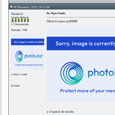
08 Diciembre, 2010, 16:31:04
Manlezl
Re: Piper Family
Usuario Habitual
Oled el cuero snifffffff
Desconectado
Mensajes: 1586
a volar! a volar!
En línea
y el panel de noche.