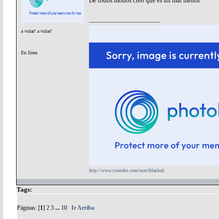
De todos modos creo que es un mal menor.
a volar! a volar!
En línea
http://www.youtube.com/user/Manlezl
Tags:
Páginas: [
1
]
2
3
...
10
Ir Arriba