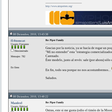
http://www.airspotters.org/
08 Diciembre, 2010, 13:43:38
f14tomcat
Re: Piper Family
Usuario Frecuente
Gracias por la noticia, ya se hacía de rogar un poq
Desconectado
"Mí no entender" esta "estrategia comercializado
Carenado.
Mensajes: 782
Éste modelo, justo al revés: sale (por ahora) sólo
En línea
En fin, todo sea porque no nos acostumbremos...
Saludos.
08 Diciembre, 2010, 13:48:22
Manlezl
Re: Piper Family
Usuario Habitual
Ostras, este si me gusta (odio el timón de la Moon