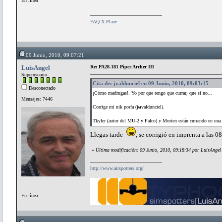
En línea
FAQ X-Plane
09 Junio, 2010, 09:07:21
LuisAngel
Re: PA28-181 Piper Archer III
Superusuario
Cita de: jvaldunciel en 09 Junio, 2010, 09:03:15
Desconectado
¡Cómo madrugas!. Yo por que tengo que currar, que si no...
Mensajes: 7446
Corrige mi nik porfa (j
u
valdunciel).
Tkyler (autor del MU-2 y Falco) y Morten están currando en una
Llegas tarde
, se corrigió en imprenta a las 
«
Última modificación: 09 Junio, 2010, 09:18:34 por LuisAngel
http://www.airspotters.org/
En línea