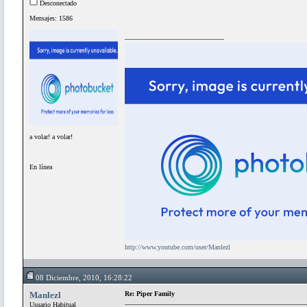
Desconectado
Mensajes: 1586
a volar! a volar!
En línea
http://www.youtube.com/user/Manlezl
08 Diciembre, 2010, 16:28:22
Manlezl
Re: Piper Family
Usuario Habitual