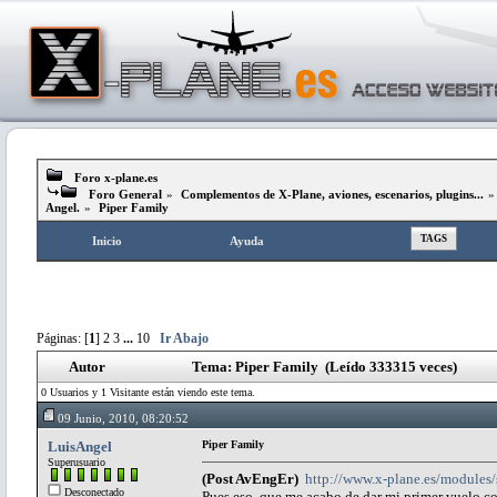
Foro x-plane.es
Foro General
»
Complementos de X-Plane, aviones, escenarios, plugins...
Angel.
»
Piper Family
TAGS
Inicio
Ayuda
Páginas: [
1
]
2
3
...
10
Ir Abajo
Autor
Tema: Piper Family (Leído 333315 veces)
0 Usuarios y 1 Visitante están viendo este tema.
09 Junio, 2010, 08:20:52
LuisAngel
Piper Family
Superusuario
(Post AvEngEr)
http://www.x-plane.es/modules
Desconectado
Pues eso, que me acabo de dar mi primer vuelo c