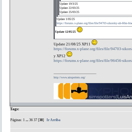
Update 19/3/25
Update 22/03/25
Update 25/03/25
Update 1/05/25
https://forums.x-plane.org/files/file/94703-sikorsky-uh-60m-bl
Update 12/05/25
Update 21/08/25 XP11
https://forums.x-plane.org/files/file/94703-sik
y XP12
https://forums.x-plane.org/files/file/96456-sik
http://www.airspotters.org/
Tags:
Páginas:
1
...
36
37
[
38
]
Ir Arriba