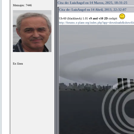
Cita de: LuisAngel en 14 Marzo, 2025, 18:31:25
Mensajes: 7446
Cita de: LuisAngel en 14 Abril, 2013, 22:32:07
Uh-60 (blackhawk) 1.01
v9 and v10 2D
cockpit
http://forums.x-plane.org/index.php?app=downloads&showfi
En línea