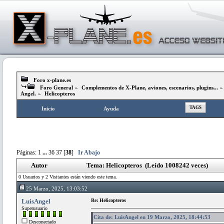
Foro x-plane.es
Foro General
»
Complementos de X-Plane, aviones, escenarios, plugins...
Angel.
»
Helicopteros
TAGS
Inicio
Ayuda
Páginas:
1
...
36
37
[
38
]
Ir Abajo
Autor
Tema: Helicopteros (Leído 1008242 veces)
0 Usuarios y 2 Visitantes están viendo este tema.
25 Marzo, 2025, 13:03:52
LuisAngel
Re: Helicopteros
Superusuario
Cita de: LuisAngel en 19 Marzo, 2025, 18:44:53
Desconectado