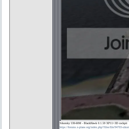
Sikorsky UH-60M - BlackHawk 0.1.59 XP11+3D cockpit
https://forums.x-plane.org/index.php?/files/file/94703-sik