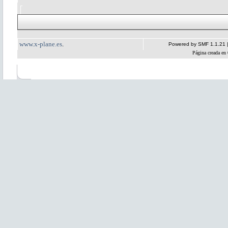
www.x-plane.es
.
Powered by SMF 1.1.21
Página creada en