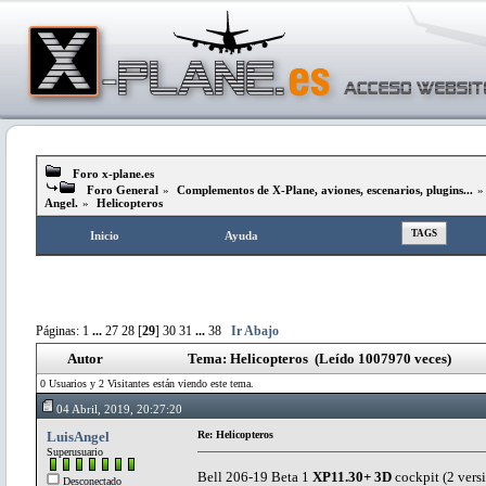
Foro x-plane.es
Foro General
»
Complementos de X-Plane, aviones, escenarios, plugins...
Angel.
»
Helicopteros
TAGS
Inicio
Ayuda
Páginas:
1
...
27
28
[
29
]
30
31
...
38
Ir Abajo
Autor
Tema: Helicopteros (Leído 1007970 veces)
0 Usuarios y 2 Visitantes están viendo este tema.
04 Abril, 2019, 20:27:20
LuisAngel
Re: Helicopteros
Superusuario
Bell 206-19 Beta 1
XP11.30+ 3D
cockpit (2 vers
Desconectado