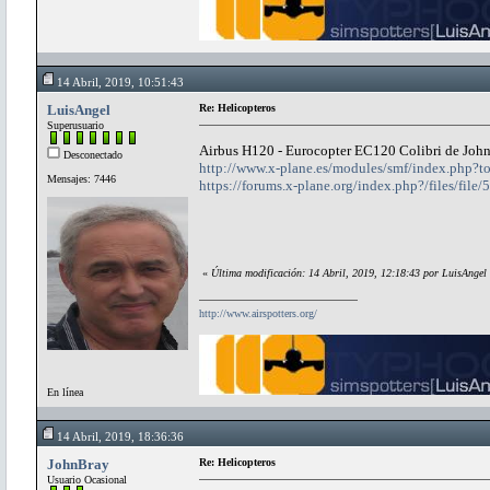
14 Abril, 2019, 10:51:43
LuisAngel
Re: Helicopteros
Superusuario
Airbus H120 - Eurocopter EC120 Colibri de Jo
Desconectado
http://www.x-plane.es/modules/smf/index.php
Mensajes: 7446
https://forums.x-plane.org/index.php?/files/fil
«
Última modificación: 14 Abril, 2019, 12:18:43 por LuisAngel
http://www.airspotters.org/
En línea
14 Abril, 2019, 18:36:36
JohnBray
Re: Helicopteros
Usuario Ocasional