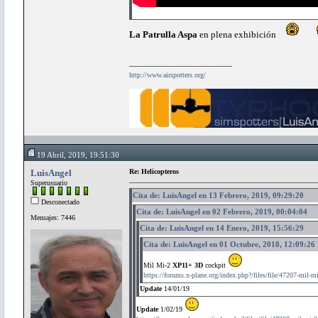
La Patrulla Aspa
en plena exhibición
http://www.airspotters.org/
19 Abril, 2019, 19:51:30
LuisAngel
Re: Helicopteros
Superusuario
Cita de: LuisAngel en 13 Febrero, 2019, 09:29:20
Desconectado
Cita de: LuisAngel en 02 Febrero, 2019, 00:04:04
Mensajes: 7446
Cita de: LuisAngel en 14 Enero, 2019, 15:56:29
Cita de: LuisAngel en 01 Octubre, 2018, 12:09:26
Mil Mi-2
XP11+ 3D
cockpit
https://forums.x-plane.org/index.php?/files/file/47207-mil-m
Update
14/01/19
Update
1/02/19