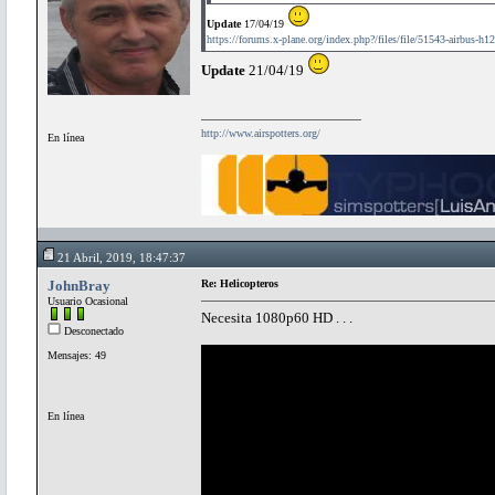
Update
17/04/19
https://forums.x-plane.org/index.php?/files/file/51543-airbus-h12
Update
21/04/19
http://www.airspotters.org/
En línea
21 Abril, 2019, 18:47:37
JohnBray
Re: Helicopteros
Usuario Ocasional
Necesita 1080p60 HD . . .
Desconectado
Mensajes: 49
En línea