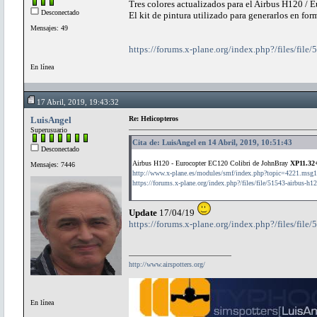
Tres colores actualizados para el Airbus H120 / E
Desconectado
El kit de pintura utilizado para generarlos en fo
Mensajes: 49
https://forums.x-plane.org/index.php?/files/file/
En línea
17 Abril, 2019, 19:43:32
LuisAngel
Re: Helicopteros
Superusuario
Cita de: LuisAngel en 14 Abril, 2019, 10:51:43
Desconectado
Airbus H120 - Eurocopter EC120 Colibri de JohnBray
XP11.32
Mensajes: 7446
http://www.x-plane.es/modules/smf/index.php?topic=4221.msg
https://forums.x-plane.org/index.php?/files/file/51543-airbus-
Update
17/04/19
https://forums.x-plane.org/index.php?/files/file/
http://www.airspotters.org/
En línea