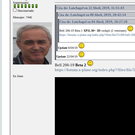
Superusuario
Cita de: LuisAngel en 22 Abril, 2019, 11:51:43
Desconectado
Cita de: LuisAngel en 08 Abril, 2019, 20:42:14
Mensajes: 7446
Cita de: LuisAngel en 04 Abril, 2019, 20:27:20
Bell 206-19 Beta 1
XP11.30+ 3D
cockpit (2 versiones)
https://forums.x-plane.org/index.php?/files/file/51369-bell-206
Update
8/04/19
Update
22/04/19
Bell 206-19
Beta 2
https://forums.x-plane.org/index.php?/files/file
En línea