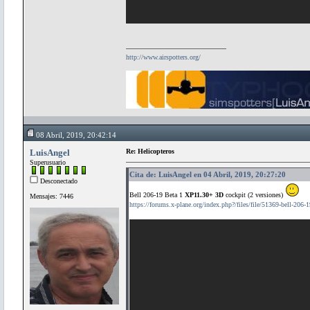
http://www.airspotters.org/
08 Abril, 2019, 20:42:14
LuisAngel
Re: Helicopteros
Superusuario
Cita de: LuisAngel en 04 Abril, 2019, 20:27:20
Desconectado
Bell 206-19 Beta 1
XP11.30+ 3D
cockpit (2 versiones)
Mensajes: 7446
https://forums.x-plane.org/index.php?/files/file/51369-bell-206-1