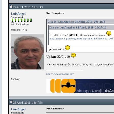
22 Abril, 2019, 11:51:43
LuisAngel
Re: Helicopteros
Superusuario
Cita de: LuisAngel en 08 Abril, 2019, 20:42:14
Desconectado
Cita de: LuisAngel en 04 Abril, 2019, 20:27:20
Mensajes: 7446
Bell 206-19 Beta 1
XP11.30+ 3D
cockpit (2 versiones)
https://forums.x-plane.org/index.php?/files/file/51369-bell-206-
Update
8/04/19
Update
22/04/19
«
Última modificación: 26 Abril, 2019, 18:47:14 por LuisAngel
http://www.airspotters.org/
En línea
26 Abril, 2019, 18:47:48
LuisAngel
Re: Helicopteros
Superusuario