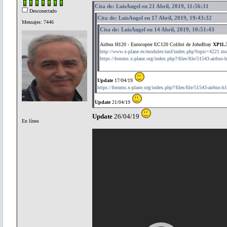
Cita de: LuisAngel en 21 Abril, 2019, 11:56:31
Desconectado
Cita de: LuisAngel en 17 Abril, 2019, 19:43:32
Mensajes: 7446
Cita de: LuisAngel en 14 Abril, 2019, 10:51:43
Airbus H120 - Eurocopter EC120 Colibri de JohnBray
XP11.
http://www.x-plane.es/modules/smf/index.php?topic=4221.
https://forums.x-plane.org/index.php?/files/file/51543-airbu
Update
17/04/19
https://forums.x-plane.org/index.php?/files/file/51543-airbus-h1
Update
21/04/19
Update
26/04/19
En línea