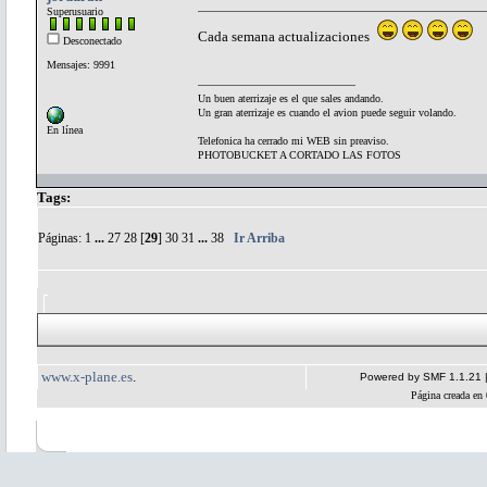
Superusuario
Cada semana actualizaciones
Desconectado
Mensajes: 9991
Un buen aterrizaje es el que sales andando.
Un gran aterrizaje es cuando el avion puede seguir volando.
En línea
Telefonica ha cerrado mi WEB sin preaviso.
PHOTOBUCKET A CORTADO LAS FOTOS
Tags:
Páginas:
1
...
27
28
[
29
]
30
31
...
38
Ir Arriba
www.x-plane.es
.
Powered by SMF 1.1.21
Página creada en