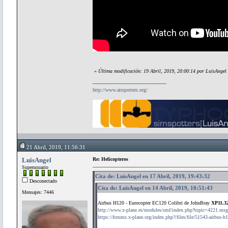
«
Última modificación: 19 Abril, 2019, 20:00:14 por LuisAngel
http://www.airspotters.org/
21 Abril, 2019, 11:56:31
LuisAngel
Re: Helicopteros
Superusuario
Cita de: LuisAngel en 17 Abril, 2019, 19:43:32
Desconectado
Cita de: LuisAngel en 14 Abril, 2019, 10:51:43
Mensajes: 7446
Airbus H120 - Eurocopter EC120 Colibri de JohnBray
XP11.3
http://www.x-plane.es/modules/smf/index.php?topic=4221.m
https://forums.x-plane.org/index.php?/files/file/51543-airbus