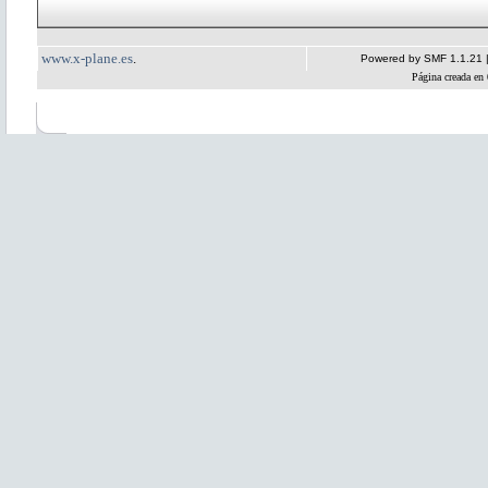
www.x-plane.es
.
Powered by SMF 1.1.21
Página creada en