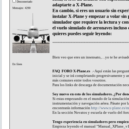
Desconectado
adaptarte a X-Plane.
Mensajes: 4290
En cambio, si eres un usuario sin exper
instalar X-Plane y empezar a volar sin 
simulador que requiere la lectura y co
el vuelo simulado de aeronaves incluso d
quieres puedes seguir leyendo:
"""""""""""""""""""""""""""""""""""""""""""""""""""""
Bien veo que eres un insensato,…yo te he avisado
En línea
FAQ FORO X-Plane.es
.- Aquí están las pregunt
inicial y se irá completando progresivamente y as
más comunes entre todos vosotros.
Para los links de descarga de documentación neces
Soy nuevo en esto de los simuladores. ¿Por do
Si estas empezando en el mundo de la simulación
instrumentación y navegación aérea. Pásate por 
encontrarás información
http://www.x-plane.es/
En la sección Novatos y escuela de vuelo del foro
Tengo experiencia en simuladores pero empiez
Empieza leyendo el manual “Manual_XPlane_v102”