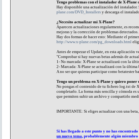
Tengo problemas con el instalador de X-Plane 
Hay disponible una actualización del instalador. S
plane.com/DVD_Installers
y descarga el instalad
¿Necesito actualizar mi X-Plane?
Aparecen actualizaciones regularmente, es recom
mejoras y la corrección de problemas detectados.
Hay dos formas de hacer esto: Mediante el prime
http://www.x-plane.com/pg_downloads.html
elig
Antes de empezar el Update, en esta aplicación v
"Comprobar si hay nuevas betas además de actual
1- No marcada: X-Plane se actualizará con la últi
2- Marcada: X-Plane se actualizará con la última 
A no ser que quieras participar como betatester ba
Tengo un problema en X-Plane y quiero poner un
No pongas el contenido de tu fichero log.txt de X
completarlo. La forma más sencilla y cómoda es ut
que permiten subir un archivo y compartirlo medi
IMPORTANTE: Si eliges actualizar con una beta, 
Si has llegado a este punto y no has encontrado
un nuevo tema
, probablemente algún miembro tu