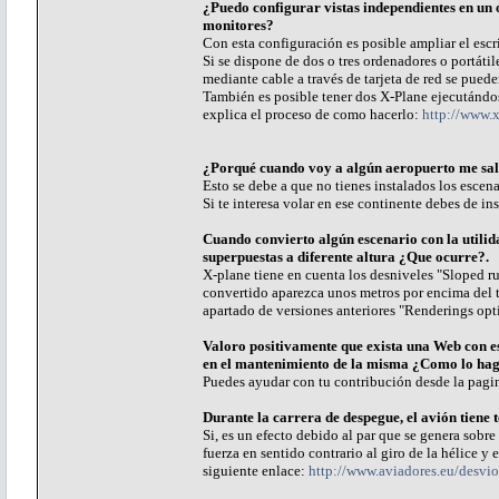
¿Puedo configurar vistas independientes en un o
monitores?
Con esta configuración es posible ampliar el escr
Si se dispone de dos o tres ordenadores o portáti
mediante cable a través de tarjeta de red se pued
También es posible tener dos X-Plane ejecutándos
explica el proceso de como hacerlo:
http://www.
¿Porqué cuando voy a algún aeropuerto me sale
Esto se debe a que no tienes instalados los escena
Si te interesa volar en ese continente debes de i
Cuando convierto algún escenario con la util
superpuestas a diferente altura ¿Que ocurre?.
X-plane tiene en cuenta los desniveles "Sloped ru
convertido aparezca unos metros por encima del t
apartado de versiones anteriores "Renderings opti
Valoro positivamente que exista una Web con es
en el mantenimiento de la misma ¿Como lo hag
Puedes ayudar con tu contribución desde la pagi
Durante la carrera de despegue, el avión tiene 
Si, es un efecto debido al par que se genera sobr
fuerza en sentido contrario al giro de la hélice y 
siguiente enlace:
http://www.aviadores.eu/desvio