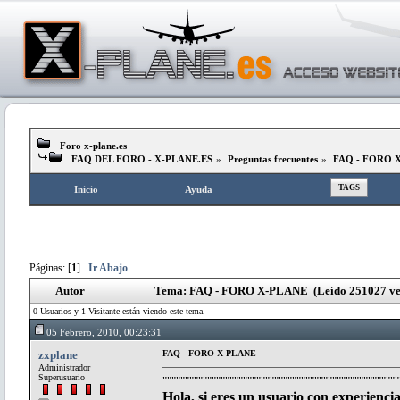
Foro x-plane.es
FAQ DEL FORO - X-PLANE.ES
»
Preguntas frecuentes
»
FAQ - FORO 
TAGS
Inicio
Ayuda
Páginas: [
1
]
Ir Abajo
Autor
Tema: FAQ - FORO X-PLANE (Leído 251027 ve
0 Usuarios y 1 Visitante están viendo este tema.
05 Febrero, 2010, 00:23:31
zxplane
FAQ - FORO X-PLANE
Administrador
Superusuario
"""""""""""""""""""""""""""""""""""""""""""""""""""""
Hola, si eres un usuario con experienci