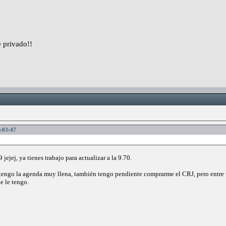
 privado!!
0:03:47
 jejej, ya tienes trabajo para actualizar a la 9.70.
 tengo la agenda muy llena, también tengo pendiente comprarme el CRJ, pero entre t
e le tengo.