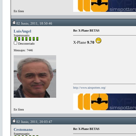
En línea
02 Junio, 2011, 18:50:46
LuisAngel
Re: X-Plane BETAS
Superusuario
X-Plane
9.70
Desconectado
Mensajes: 7446
http://www.airspotters.org/
En línea
02 Junio, 2011, 20:03:47
Cestomano
Re: X-Plane BETAS
Superusuario