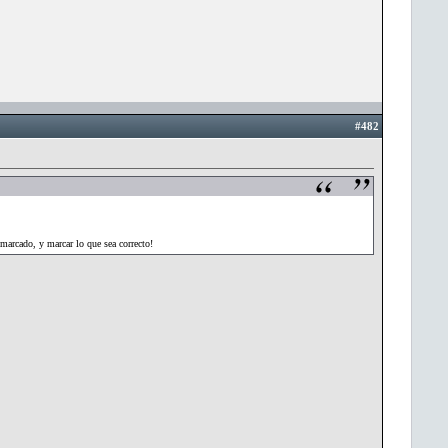
#482
marcado, y marcar lo que sea correcto!