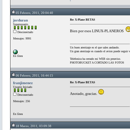
05 Febrero, 2011, 20:04:40
jorduran
Re: X-Plane BETAS
Superusuario
Bien por esos LINUX-PLANEROS
Desconectado
Mensajes: 9991
Un buen aterrizaje es el que sales andando.
Un gran aterrizaje es cuando el avion puede seguir 
En línea
Telefonica ha cerrado mi WEB sin preaviso.
PHOTOBUCKET A CORTADO LAS FOTOS
06 Febrero, 2011, 16:44:15
franjimenez
Re: X-Plane BETAS
Usuario Iniciado
Anotado, gracias.
Desconectado
Mensajes: 256
En línea
18 Marzo, 2011, 03:09:38