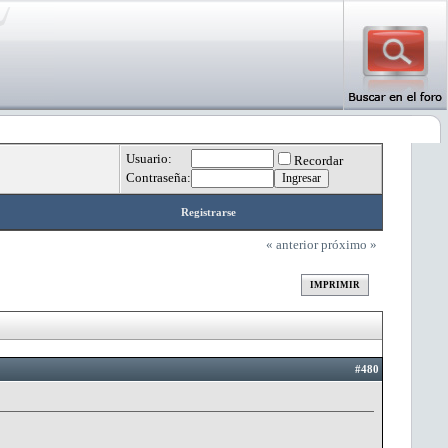
Usuario:
Recordar
Contraseña:
Registrarse
« anterior
próximo »
IMPRIMIR
#480