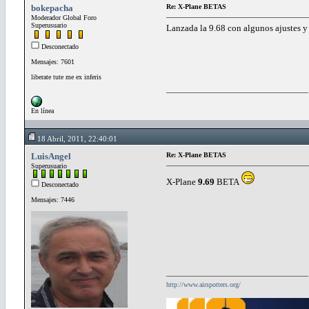
bokepacha
Re: X-Plane BETAS
Moderador Global Foro
Superusuario
Lanzada la 9.68 con algunos ajustes y
Desconectado
Mensajes: 7601
liberate tute me ex inferis
En línea
18 Abril, 2011, 22:40:01
LuisAngel
Re: X-Plane BETAS
Superusuario
X-Plane
9.69
BETA
Desconectado
Mensajes: 7446
http://www.airspotters.org/