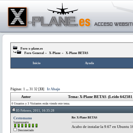
Foro x-plane.es
Foro General
»
X-Plane
»
X-Plane BETAS
Inicio
Ayuda
Páginas:
1
...
31
32
[
33
]
Ir Abajo
Autor
Tema: X-Plane BETAS (Leído 642581 
0 Usuarios y 3 Visitantes están viendo este tema.
05 Febrero, 2011, 16:35:28
Cestomano
Re: X-Plane BETAS
Superusuario
Acabo de instalar la 9.67 en Ubuntu 10
Desconectado