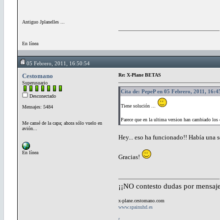
Antiguo Jplanelles ...
En línea
05 Febrero, 2011, 16:50:54
Cestomano
Re: X-Plane BETAS
Superusuario
Cita de: PepeP en 05 Febrero, 2011, 16:4
Desconectado
Tiene solución ...
Mensajes: 5484
Parece que en la ultima version han cambiado los c
Me cansé de la capa; ahora sólo vuelo en
avión...
Hey... eso ha funcionado!! Había una so
En línea
Gracias!
¡¡NO contesto dudas por mensaje
x-plane.cestomano.com
www.spainuhd.es
[