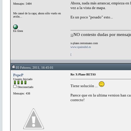
Ahora, nada más arrancar, empieza en l
Mensajes: 5484
vez a la vista de mapa.
Me cansé de la capa; ahora sólo vuelo en
avión...
Es un poco "pesado" esto...
En línea
¡¡NO contesto dudas por mensaje
x-plane.cestomano.com
www.spainuhd.es
[
05 Febrero, 2011, 16:45:01
PepeP
Re: X-Plane BETAS
Usuario Iniciado
Tiene solución ...
Desconectado
Mensajes: 438
Parece que en la ultima version han ca
correcto!