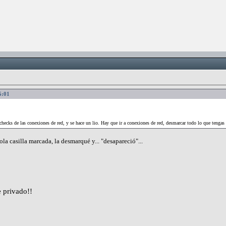
5:01
hecks de las conexiones de red, y se hace un lio. Hay que ir a conexiones de red, desmarcar todo lo que tengas 
la casilla marcada, la desmarqué y... "desapareció"...
 privado!!