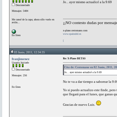
Jo... ayer mismo actualicé a la 9.69
Desconectado
Mensajes: 5484
Me cansé de la capa; ahora sólo vuelo en
¡¡NO contesto dudas por mensaje
avión...
x-plane.cestomano.com
www.spainuhd.es
En línea
[
03 Junio, 2011, 12:34:35
franjimenez
Re: X-Plane BETAS
Usuario Iniciado
Cita de: Cestomano en 02 Junio, 2011, 2
Desconectado
Jo... ayer mismo actualicé a la 9.69
Mensajes: 256
No te va a dar tiempo a saborear la 9.69
En línea
Yo si puedo actualizo este finde, pero
que llegará para el lunes, que ganas qu
Gracias de nuevo Luis.