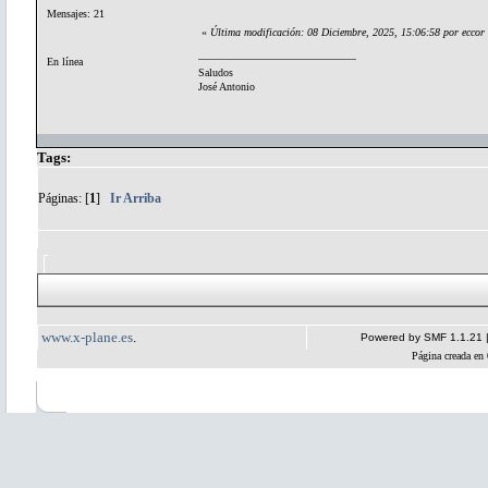
Mensajes: 21
«
Última modificación: 08 Diciembre, 2025, 15:06:58 por eccor
En línea
Saludos
José Antonio
Tags:
Páginas: [
1
]
Ir Arriba
www.x-plane.es
.
Powered by SMF 1.1.21
Página creada en