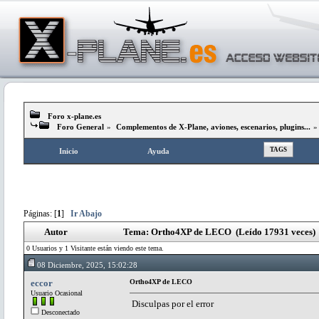
Foro x-plane.es
Foro General
»
Complementos de X-Plane, aviones, escenarios, plugins...
TAGS
Inicio
Ayuda
Páginas: [
1
]
Ir Abajo
Autor
Tema: Ortho4XP de LECO (Leído 17931 veces)
0 Usuarios y 1 Visitante están viendo este tema.
08 Diciembre, 2025, 15:02:28
eccor
Ortho4XP de LECO
Usuario Ocasional
Disculpas por el error
Desconectado