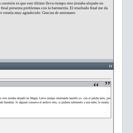
cuestión es que este último lleva tiempo roto (estaba alojado en
inal presenta problemas con la batimetría. El resultado final me da
, le estaría muy agradecido. Gracias de antemano
#1
o roto (estaba alojado en Mega). Llevo tiempo intentando hacerlo yo con el parche pero, por
le hundida. Si alguien conserva el archivo orto, si pudiera subírmelo a una nube, le estaría