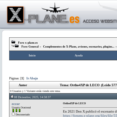
Foro x-plane.es
Foro General
»
Complementos de X-Plane, aviones, escenarios, plugins...
Inicio
Ayuda
Páginas: [
1
]
Ir Abajo
Autor
Tema: Ortho4XP de LECO (Leído 5772
0 Usuarios y 1 Visitante están viendo este tema.
08 Diciembre, 2025, 14:58:37
eccor
Ortho4XP de LECO
Usuario Ocasional
En 2021 Don X publicó el escenario 
Desconectado
https://forums.x-plane.org/files/f