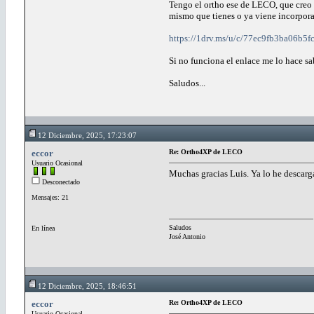
Tengo el ortho ese de LECO, que creo l
mismo que tienes o ya viene incorpora
https://1drv.ms/u/c/77ec9fb3ba
Si no funciona el enlace me lo hace sa
Saludos...
12 Diciembre, 2025, 17:23:07
eccor
Re: Ortho4XP de LECO
Usuario Ocasional
Muchas gracias Luis. Ya lo he descarg
Desconectado
Mensajes: 21
Saludos
En línea
José Antonio
12 Diciembre, 2025, 18:46:51
eccor
Re: Ortho4XP de LECO
Usuario Ocasional