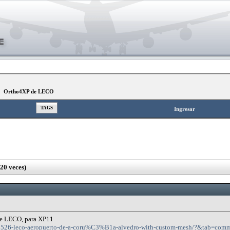
»
Ortho4XP de LECO
TAGS
Ingresar
0 veces)
de LECO, para XP11
ile/55526-leco-aeropuerto-de-a-coru%C3%B1a-alvedro-with-custom-mesh/?&tab=c