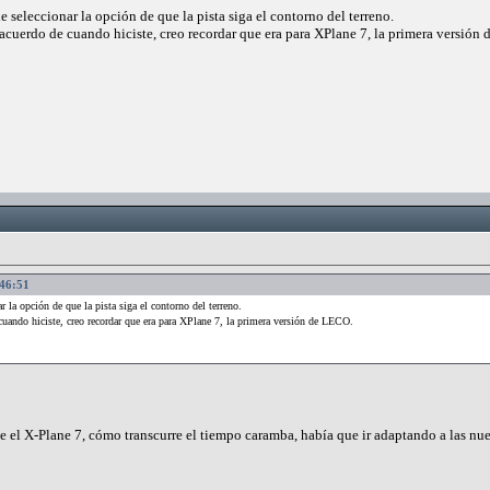
e seleccionar la opción de que la pista siga el contorno del terreno.
acuerdo de cuando hiciste, creo recordar que era para XPlane 7, la primera versión
:46:51
r la opción de que la pista siga el contorno del terreno.
cuando hiciste, creo recordar que era para XPlane 7, la primera versión de LECO.
de el X-Plane 7, cómo transcurre el tiempo caramba, había que ir adaptando a las nue