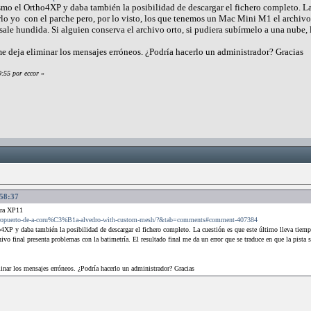
mo el Ortho4XP y daba también la posibilidad de descargar el fichero completo. La 
o yo con el parche pero, por lo visto, los que tenemos un Mac Mini M1 el archivo f
a sale hundida. Si alguien conserva el archivo orto, si pudiera subírmelo a una nube
e deja eliminar los mensajes erróneos. ¿Podría hacerlo un administrador? Gracias
9:55 por eccor
»
:58:37
ara XP11
co-aeropuerto-de-a-coru%C3%B1a-alvedro-with-custom-mesh/?&tab=comments#comment-407384
XP y daba también la posibilidad de descargar el fichero completo. La cuestión es que este último lleva tiemp
o final presenta problemas con la batimetría. El resultado final me da un error que se traduce en que la pista sa
nar los mensajes erróneos. ¿Podría hacerlo un administrador? Gracias