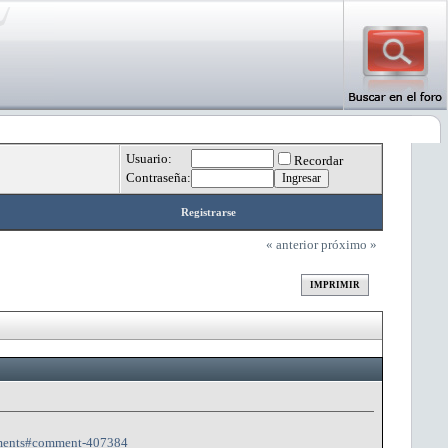
Usuario:
Recordar
Contraseña:
Registrarse
« anterior
próximo »
IMPRIMIR
omments#comment-407384