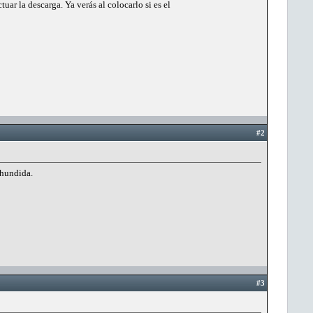
ar la descarga. Ya verás al colocarlo si es el
#2
 hundida.
#3