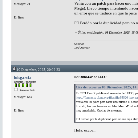
Venía con un patch para hacer uno mis
Mensajes: 21
Mega). Llevo tiempo intentando hacerl
un error que se traduce en que la pist
En línea
PD Perdón por la duplicidad pero no m
«
Última modificación: 08 Diciembre, 2025, 15:0
Saludos
José Antonio
10 Diciembre, 2025, 20:02:23
luisgarcia
Re: Ortho4XP de LECO
Usuario Frecuente
Cita de: eccor en 08 Diciembre, 2025, 14
Desconectado
En 2021 Don X publicó el escenario de LECO, p
Mensajes: 643
https://forums.x-plane.org/files/file/55526-le
Venía con un patch para hacer uno mismo el Ortho4
lo visto, los que tenemos un Mac Mini M1 el archiv
En línea
muy agradecido. Gracias de antemano
PD Perdón por la duplicidad pero no me deja elimi
Hola, eccor...