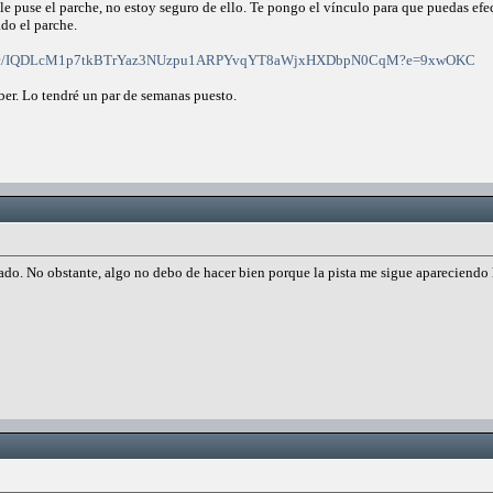
e puse el parche, no estoy seguro de ello. Te pongo el vínculo para que puedas efectu
do el parche.
06b5fc/IQDLcM1p7tkBTrYaz3NUzpu1ARPYvqYT8aWjxHXDbpN0CqM?e=9xwOKC
ber. Lo tendré un par de semanas puesto.
ado. No obstante, algo no debo de hacer bien porque la pista me sigue apareciendo