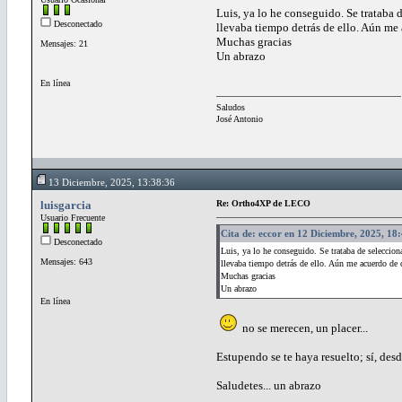
Luis, ya lo he conseguido. Se trataba d
Desconectado
llevaba tiempo detrás de ello. Aún me 
Muchas gracias
Mensajes: 21
Un abrazo
En línea
Saludos
José Antonio
13 Diciembre, 2025, 13:38:36
luisgarcia
Re: Ortho4XP de LECO
Usuario Frecuente
Cita de: eccor en 12 Diciembre, 2025, 18
Desconectado
Luis, ya lo he conseguido. Se trataba de selecciona
Mensajes: 643
llevaba tiempo detrás de ello. Aún me acuerdo de 
Muchas gracias
Un abrazo
En línea
no se merecen, un placer...
Estupendo se te haya resuelto; sí, des
Saludetes... un abrazo