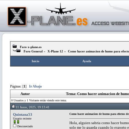
Foro x-plane.es
Foro General
»
X-Plane 12
»
Como hacer animacion de humo para efectos 
Inicio
Ayuda
Páginas: [
1
]
Ir Abajo
Autor
Tema: Como hacer animacion de humo pa
0 Usuarios y 1 Visitante están viendo este tema.
11 Junio, 2025, 19:13:41
Quintana53
Como hacer animacion de humo para efectos de v
Usuario reciente
Hola, alguien sabria como hacer humo p
Desconectado
solo me lo guarda cuando lo exporto 