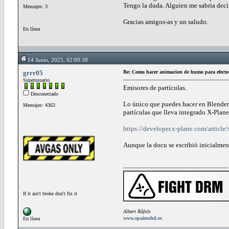
Tengo la duda. Alguien me sabria decir 
Mensajes: 3
Gracias amigos-as y un saludo.
En línea
14 Junio, 2025, 02:00:38
grrr05
Re: Como hacer animacion de humo para efectos 
Superusuario
Emisores de partículas.
Desconectado
Lo único que puedes hacer en Blender e
Mensajes: 4363
partículas que lleva integrado X-Plane
https://developer.x-plane.com/article/
Aunque la docu se escribió inicialmen
If it ain't broke don't fix it
Albert Ràfols
www.spainuhd.es
En línea