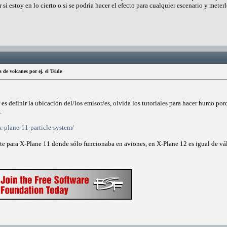
si estoy en lo cierto o si se podria hacer el efecto para cualquier escenario y meter
de volcanes por ej. el Teide
s definir la ubicación del/los emisor/es, olvida los tutoriales para hacer humo porqu
.
x-plane-11-particle-system/
te para X-Plane 11 donde sólo funcionaba en aviones, en X-Plane 12 es igual de vá