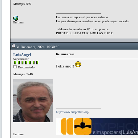
Mensajes: 9991
Un buen aterrizaje es el que sales andando.
Un gran aterrizaje es cuando el avion puede seguir volando.
En línea
Telefonica ha cerrado mi WEB sin preaviso.
PHOTOBUCKET A CORTADO LAS FOTOS
31 Diciembre, 2024, 10:30:30
LuisAngel
Re: unas cosa
Superusuario
Feliz año!!
Desconectado
Mensajes: 7446
http://www.airspotters.org/
En línea