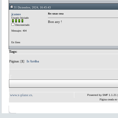
31 Diciembre, 2024, 16:45:43
jcanos
Re: unas cosa
Usuario Iniciado
Bon any !
Desconectado
Mensajes: 404
En línea
Tags:
Páginas: [
1
]
Ir Arriba
www.x-plane.es
.
Powered by SMF 1.1.21
Página creada en