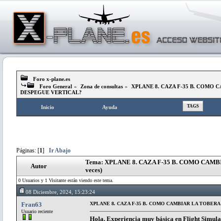
Foro x-plane.es
Foro General
»
Zona de consultas
»
XPLANE 8. CAZA F-35 B. COMO 
DESPEGUE VERTICAL?
TAGS
Inicio
Ayuda
Páginas: [
1
]
Ir Abajo
Tema: XPLANE 8. CAZA F-35 B. COMO CAM
Autor
veces)
0 Usuarios y 1 Visitante están viendo este tema.
08 Diciembre, 2024, 15:23:24
Fran63
XPLANE 8. CAZA F-35 B. COMO CAMBIAR LA TOBER
Usuario reciente
Hola. Experiencia muy básica en Flight Simulat