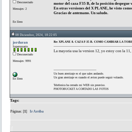
Desconectado
motor del caza F35 B, de la posición despegue v
En otras versiones del X PLANE, he visto co
Mensajes: 2
Gracias de antemano. Un saludo.
En línea
08 Diciembre, 2024, 18:22:05
jorduran
Re: XPLANE 8. CAZA F-35 B. COMO CAMBIAR LA T
Superusuario
La mayoria usa la version 12, yo estoy con la 11, 
Desconectado
Mensajes: 9991
Un buen aterrizaje es el que sales andando.
Un gran aterrizaje es cuando el avion puede seguir volando.
En línea
Telefonica ha cerrado mi WEB sin preaviso.
PHOTOBUCKET A CORTADO LAS FOTOS
Tags:
Páginas: [
1
]
Ir Arriba