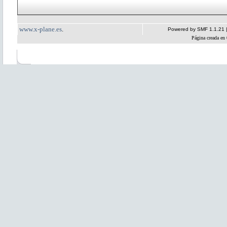
www.x-plane.es
.
Powered by SMF 1.1.21
Página creada en