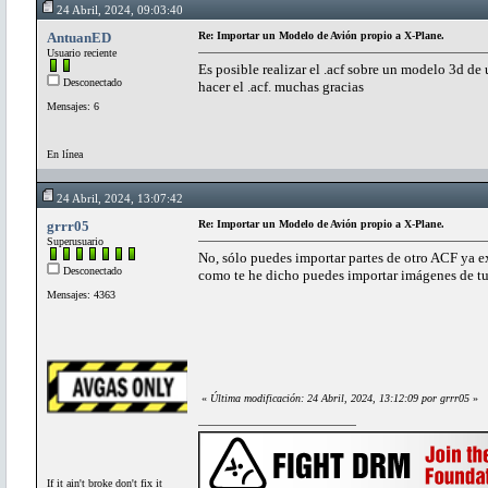
24 Abril, 2024, 09:03:40
AntuanED
Re: Importar un Modelo de Avión propio a X-Plane.
Usuario reciente
Es posible realizar el .acf sobre un modelo 3d de
Desconectado
hacer el .acf. muchas gracias
Mensajes: 6
En línea
24 Abril, 2024, 13:07:42
grrr05
Re: Importar un Modelo de Avión propio a X-Plane.
Superusuario
No, sólo puedes importar partes de otro ACF ya e
Desconectado
como te he dicho puedes importar imágenes de tu 
Mensajes: 4363
«
Última modificación: 24 Abril, 2024, 13:12:09 por grrr05
»
If it ain't broke don't fix it