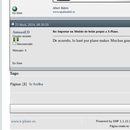
Albert Ràfols
www.spainuhd.es
En línea
25 Abril, 2024, 08:30:59
AntuanED
Re: Importar un Modelo de Avión propio a X-Plane.
Usuario reciente
De acuerdo, lo haré por plane maker. Muchas grac
Desconectado
Mensajes: 6
En línea
Tags:
Páginas: [
1
]
Ir Arriba
www.x-plane.es
.
Powered by SMF 1.1.21
Página creada en