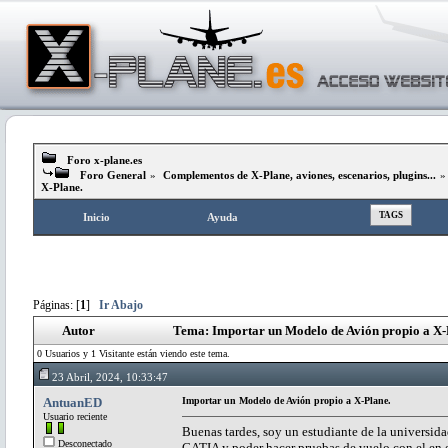
Foro x-plane.es
Foro General
»
Complementos de X-Plane, aviones, escenarios, plugins...
X-Plane.
TAGS
Inicio
Ayuda
Páginas: [
1
]
Ir Abajo
Autor
Tema: Importar un Modelo de Avión propio a X-
0 Usuarios y 1 Visitante están viendo este tema.
23 Abril, 2024, 10:33:47
AntuanED
Importar un Modelo de Avión propio a X-Plane.
Usuario reciente
Buenas tardes, soy un estudiante de la universid
Desconectado
CATIA y poder hacer pruebas de vuelo con el en e