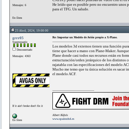
He leído que es posible pero no encuentro unos pa
Mensajes: 6
para el TFG. Un saludo.
En línea
23 Abril, 2024, 19:00:00
grrr05
Re: Importar un Modelo de Avión propio a X-Plane.
Superusuario
Los modelos 3d externos tienen una función pura
Desconectado
tiene que hacer a mano con Plane-Maker. Aunque t
Plane donde casi todos sus recursos están en form
Mensajes: 4363
estructuración/orden jerárquico de los distinto
rajatabla con las especificaciones del modelo ACF
Mucho me temo que tu única solución es sacar imág
el modelo ACF.
If it ain't broke don't fix it
Albert Ràfols
www.spainuhd.es
En línea