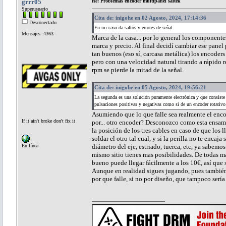
grrr05
Re: Problemas encoder multipanel saitek
Superusuario
Cita de: inigohe en 02 Agosto, 2024, 17:14:36
Desconectado
En mi caso da saltos y errores de señal.
Mensajes: 4363
Marca de la casa... por lo general los component
marca y precio. Al final decidí cambiar ese pane
tan buenos (eso sí, carcasa metálica) los encoder
pero con una velocidad natural tirando a rápido r
rpm se pierde la mitad de la señal.
Cita de: inigohe en 05 Agosto, 2024, 19:56:21
La segunda es una solución puramente electrónica y que consiste 
pulsaciones positivas y negativas como si de un encoder rotativ
Asumiendo que lo que falle sea realmente el enc
If it ain't broke don't fix it
por... otro encoder? Desconozco como esta ensambl
la posición de los tres cables en caso de que los 
soldar el otro tal cual, y si la perilla no te enc
En línea
diámetro del eje, estriado, tuerca, etc, ya sabemos
mismo sitio tienes mas posibilidades. De todas
bueno puede llegar fácilmente a los 10€, así que s
Aunque en realidad sigues jugando, pues también 
por que falle, si no por diseño, que tampoco sería