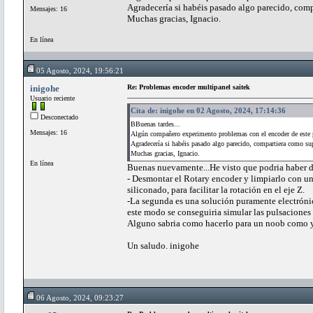
Agradecería si habéis pasado algo parecido, comp
Mensajes: 16
Muchas gracias, Ignacio.
En línea
05 Agosto, 2024, 19:56:21
inigohe
Re: Problemas encoder multipanel saitek
Usuario reciente
Cita de: inigohe en 02 Agosto, 2024, 17:14:36
Desconectado
BBuenas tardes...
Mensajes: 16
Algún compañero experimento problemas con el encoder de este pa
Agradecería si habéis pasado algo parecido, compartiera como sup
Muchas gracias, Ignacio.
En línea
Buenas nuevamente...He visto que podria haber d
- Desmontar el Rotary encoder y limpiarlo con un 
siliconado, para facilitar la rotación en el eje Z.
-La segunda es una solución puramente electrónica
este modo se conseguiria simular las pulsaciones 
Alguno sabria como hacerlo para un noob como 
Un saludo. inigohe
06 Agosto, 2024, 09:23:27