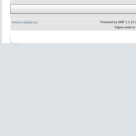
www.x-plane.es
.
Powered by SMF 1.1.21
Página creada en