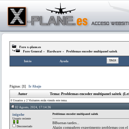
Foro x-plane.es
Foro General
»
Hardware
»
Problemas encoder multipanel saitek
TAGS
Inicio
Ayuda
Páginas: [
1
]
Ir Abajo
Autor
Tema: Problemas encoder multipanel saitek (Le
0 Usuarios y 2 Visitantes están viendo este tema.
02 Agosto, 2024, 17:14:36
inigohe
Problemas encoder multipanel saitek
Usuario reciente
BBuenas tardes...
Desconectado
Algún compañero experimento problemas con el en