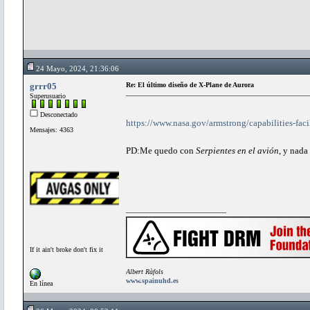
24 Mayo, 2024, 21:36:06
grrr05
Re: El último diseño de X-Plane de Aurora
Superusuario
Desconectado
https://www.nasa.gov/armstrong/capabilities-facil
Mensajes: 4363
PD:Me quedo con
Serpientes en el avión
, y nada
If it ain't broke don't fix it
Albert Ràfols
www.spainuhd.es
En línea