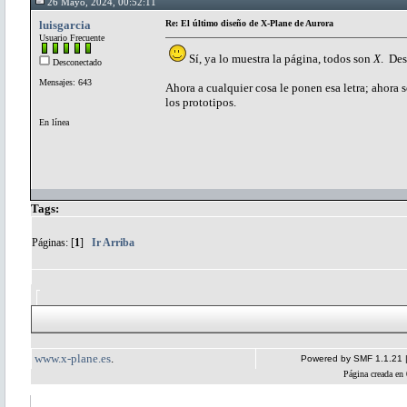
26 Mayo, 2024, 00:52:11
luisgarcia
Re: El último diseño de X-Plane de Aurora
Usuario Frecuente
Sí, ya lo muestra la página, todos son
X
. Des
Desconectado
Mensajes: 643
Ahora a cualquier cosa le ponen esa letra; ahora 
los prototipos.
En línea
Tags:
Páginas: [
1
]
Ir Arriba
www.x-plane.es
.
Powered by SMF 1.1.21
Página creada en