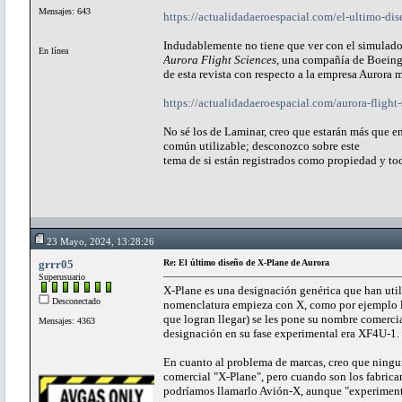
Mensajes: 643
https://actualidadaeroespacial.com/el-ultimo-dis
Indudablemente no tiene que ver con el simulador
En línea
Aurora Flight Sciences
, una compañía de Boeing.
de esta revista con respecto a la empresa Auror
https://actualidadaeroespacial.com/aurora-flight
No sé los de Laminar, creo que estarán más que e
común utilizable; desconozco sobre este
tema de si están registrados como propiedad y tod
23 Mayo, 2024, 13:28:26
grrr05
Re: El último diseño de X-Plane de Aurora
Superusuario
X-Plane es una designación genérica que han util
Desconectado
nomenclatura empieza con X, como por ejemplo lo
que logran llegar) se les pone su nombre comerci
Mensajes: 4363
designación en su fase experimental era XF4U-1.
En cuanto al problema de marcas, creo que ningun
comercial "X-Plane", pero cuando son los fabrica
podríamos llamarlo Avión-X, aunque "experimenta