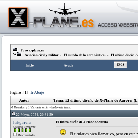
Foro x-plane.es
Aviación civil y militar
»
El mundo de la aeronáutica.
»
El último diseño 
TAGS
Inicio
Ayuda
Páginas: [
1
]
Ir Abajo
Autor
Tema: El último diseño de X-Plane de Aurora (L
0 Usuarios y 1 Visitante están viendo este tema.
22 Mayo, 2024, 20:31:59
luisgarcia
El último diseño de X-Plane de Aurora
Usuario Frecuente
El titular es bien llamativo, pero en esta r
Desconectado