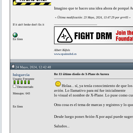
Imagino que te haces una idea ahora de porqué A
«
Última modificación: 23 Mayo, 2024, 13:47:29 por grrr05
»
If it ain't broke don't fix it
En línea
Albert Ràfols
www.spainuhd.es
24 Mayo, 2024, 12:42:48
luisgarcia
Re: El último diseño de X-Plane de Aurora
Usuario Frecuente
Holaa... sí, ya tenía conocimiento de que lo
Desconectado
avión. Lo llamativo para mí fue inicialmente
Mensajes: 643
lo visual el nombre de X-Plane. Lo puse como cu
Otra cosa es el tema de marcas y registros y lo qu
En línea
Desde luego poner Avión-X por aquí puede suger
Saludos...