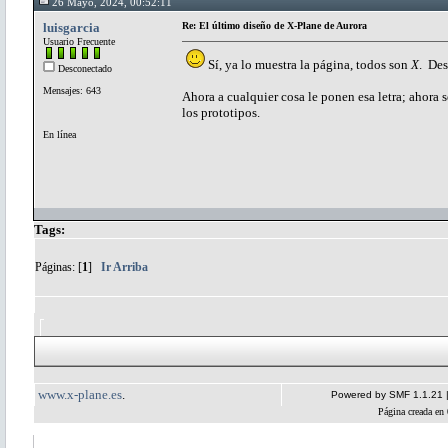
26 Mayo, 2024, 00:52:11
luisgarcia
Re: El último diseño de X-Plane de Aurora
Usuario Frecuente
Sí, ya lo muestra la página, todos son
X
. Des
Desconectado
Mensajes: 643
Ahora a cualquier cosa le ponen esa letra; ahora 
los prototipos.
En línea
Tags:
Páginas: [
1
]
Ir Arriba
www.x-plane.es
.
Powered by SMF 1.1.21
Página creada en