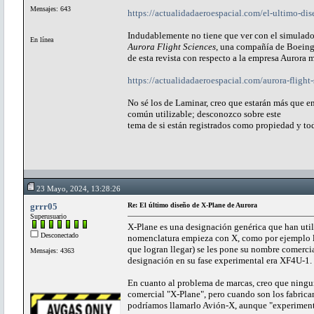
Mensajes: 643
https://actualidadaeroespacial.com/el-ultimo-dis
Indudablemente no tiene que ver con el simulador
En línea
Aurora Flight Sciences
, una compañía de Boeing.
de esta revista con respecto a la empresa Auror
https://actualidadaeroespacial.com/aurora-flight
No sé los de Laminar, creo que estarán más que e
común utilizable; desconozco sobre este
tema de si están registrados como propiedad y tod
23 Mayo, 2024, 13:28:26
grrr05
Re: El último diseño de X-Plane de Aurora
Superusuario
X-Plane es una designación genérica que han util
Desconectado
nomenclatura empieza con X, como por ejemplo lo
que logran llegar) se les pone su nombre comerci
Mensajes: 4363
designación en su fase experimental era XF4U-1.
En cuanto al problema de marcas, creo que ningun
comercial "X-Plane", pero cuando son los fabrica
podríamos llamarlo Avión-X, aunque "experimenta