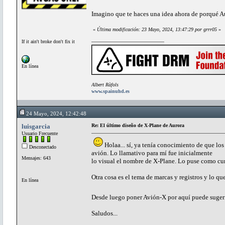
Imagino que te haces una idea ahora de porqué A
«
Última modificación: 23 Mayo, 2024, 13:47:29 por grrr05
»
If it ain't broke don't fix it
En línea
Albert Ràfols
www.spainuhd.es
24 Mayo, 2024, 12:42:48
luisgarcia
Re: El último diseño de X-Plane de Aurora
Usuario Frecuente
Holaa... sí, ya tenía conocimiento de que lo
Desconectado
avión. Lo llamativo para mí fue inicialmente
Mensajes: 643
lo visual el nombre de X-Plane. Lo puse como cu
Otra cosa es el tema de marcas y registros y lo qu
En línea
Desde luego poner Avión-X por aquí puede suger
Saludos...