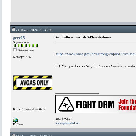
24 Mayo, 2024, 21:36:06
grrr05
Re: El último diseño de X-Plane de Aurora
Superusuario
Desconectado
https://www.nasa.gov/armstrong/capabilities-facil
Mensajes: 4363
PD:Me quedo con
Serpientes en el avión
, y nada
If it ain't broke don't fix it
Albert Ràfols
www.spainuhd.es
En línea