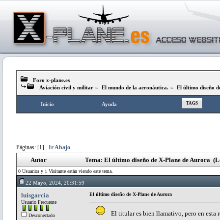
Foro x-plane.es
Aviación civil y militar
»
El mundo de la aeronáutica.
»
El último diseño 
TAGS
Inicio
Ayuda
Páginas: [
1
]
Ir Abajo
Autor
Tema: El último diseño de X-Plane de Aurora (L
0 Usuarios y 1 Visitante están viendo este tema.
22 Mayo, 2024, 20:31:59
luisgarcia
El último diseño de X-Plane de Aurora
Usuario Frecuente
El titular es bien llamativo, pero en esta r
Desconectado