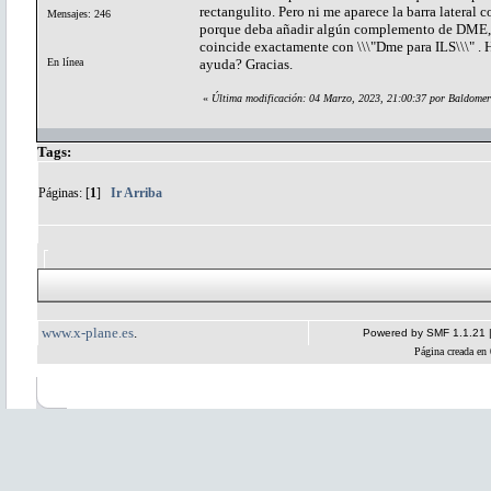
rectangulito. Pero ni me aparece la barra lateral
Mensajes: 246
porque deba añadir algún complemento de DME,
coincide exactamente con \\\"Dme para ILS\\\" .
En línea
ayuda? Gracias.
«
Última modificación: 04 Marzo, 2023, 21:00:37 por Baldome
Tags:
Páginas: [
1
]
Ir Arriba
www.x-plane.es
.
Powered by SMF 1.1.21
Página creada en