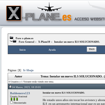
Foro x-plane.es
Foro General
»
X-Plane10
»
Instalar un nuevo ILS SOLUCIONADO.
TAGS
Inicio
Ayuda
Páginas: [
1
]
Ir Abajo
Autor
Tema: Instalar un nuevo ILS SOLUCIONADO. (L
0 Usuarios y 1 Visitante están viendo este tema.
04 Marzo, 2023, 18:19:01
Baldomero123
Instalar un nuevo ILS SOLUCIONADO.
Usuario Ocasional
He estado unos años sin tocar los aviones y ahor
Desconectado
ILS en un aeropuerto internacional que es un pata