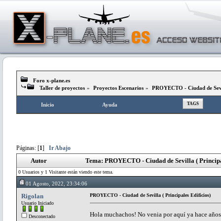
Foro x-plane.es
Taller de proyectos
»
Proyectos Escenarios
»
PROYECTO - Ciudad de Sevill
TAGS
Inicio
Ayuda
Páginas: [
1
]
Ir Abajo
Autor
Tema: PROYECTO - Ciudad de Sevilla ( Principal
0 Usuarios y 1 Visitante están viendo este tema.
01 Agosto, 2022, 23:34:06
Rigolan
PROYECTO - Ciudad de Sevilla ( Principales Edificios)
Usuario Iniciado
Hola muchachos! No venia por aquí ya hace años,
Desconectado