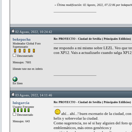
«
Última modificación: 02 Agosto, 2022, 07:22:06 por bokepac
02 Agosto, 2022, 10:24:42
bokepacha
Re: PROYECTO - Ciudad de Sevilla ( Principales Edificios)
Moderador Global Foro
Superusuario
me respondo a mi mismo sobre LEZL. Veo que tené
con XP12. Vais a actualizarlo cuando salga XP12
Desconectado
Mensajes: 7601
liberate tute me ex inferis
En línea
03 Agosto, 2022, 14:11:46
luisgarcia
Re: PROYECTO - Ciudad de Sevilla ( Principales Edificios)
Usuario Frecuente
ahí... ahí...! buen escenario de la ciudad, con
Desconectado
helis y sobrevolar la ciudad.
Mensajes: 643
Como sugerencia, no sé si hay alguien del foro qu
emblemáticos, más otros genéricos y