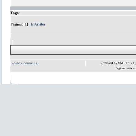
Tags:
Páginas: [
1
]
Ir Arriba
www.x-plane.es
.
Powered by SMF 1.1.21
Página creada en