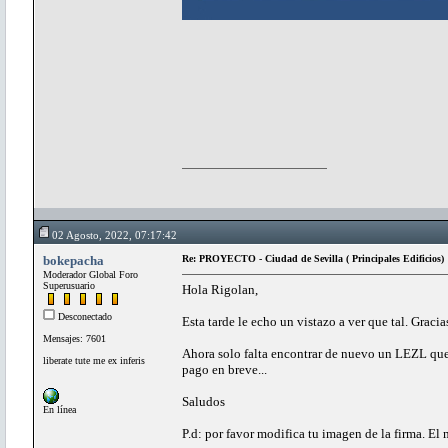
02 Agosto, 2022, 07:17:42
bokepacha
Re: PROYECTO - Ciudad de Sevilla ( Principales Edificios)
Moderador Global Foro
Superusuario
Hola Rigolan,
Desconectado
Esta tarde le echo un vistazo a ver que tal. Gracia
Mensajes: 7601
Ahora solo falta encontrar de nuevo un LEZL que 
liberate tute me ex inferis
pago en breve...
Saludos
En línea
P.d: por favor modifica tu imagen de la firma. El