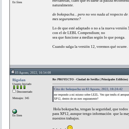
enviártelas; claro que es darse la paliza recorrie
En línea
naturalmente.
de bokepacha... pero no veo nada al respecto de
mes seguramente?
Lo de que esté adaptado o no a la nueva versión
con el de LEBL Compendium; no
sea que funcione a medias según lo que ponga.
Cuando salga la versión 12, veremos qué ocurre.
03 Agosto, 2022, 16:54:08
Rigolan
Re: PROYECTO - Ciudad de Sevilla ( Principales Edificios)
Usuario Iniciado
Cita de: bokepacha en 02 Agosto, 2022, 10:24:42
Desconectado
me respondo a mi mismo sobre LEZL. Veo que tenéis el aeropuerto
Mensajes: 345
XP12, dentro de un mes seguramente?
Hola bokepacha, tengan la seguridad, que todos n
para XP12, aunque tengo información que la may
En línea
nuestros trabajos.