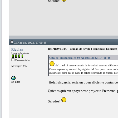
Saludos!
03 Agosto, 2022, 17:00:45
Rigolan
Re: PROYECTO - Ciudad de Sevilla ( Principales Edificios)
Usuario Iniciado
Cita de: luisgarcia en 03 Agosto, 2022, 14:11:46
Desconectado
ahí... ahí...! buen escenario de la ciudad, con sus edificios 
Mensajes: 345
Como sugerencia, no sé si hay alguien del foro que viva en la ci
enviártelas; claro que es darse la paliza recorriendo la ciudad, n
En línea
Hola luisgarcia, seria un buen aliciente contar c
Quienes quieran apoyar este proyecto Freeware., 
Saludos!