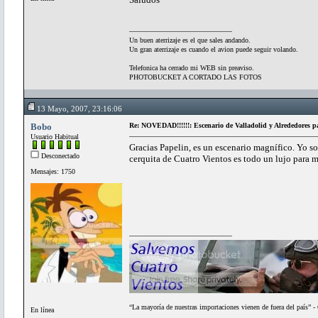
Un buen aterrizaje es el que sales andando.
Un gran aterrizaje es cuando el avion puede seguir volando.
Telefonica ha cerrado mi WEB sin preaviso.
PHOTOBUCKET A CORTADO LAS FOTOS
13 Mayo, 2007, 23:16:06
Bobo
Re: NOVEDAD!!!!!!: Escenario de Valladolid y Alrededores p
Usuario Habitual
Gracias Papelin, es un escenario magnífico. Yo so
Desconectado
cerquita de Cuatro Vientos es todo un lujo para m
Mensajes: 1750
“La mayoría de nuestras importaciones vienen de fuera del país” 
En línea